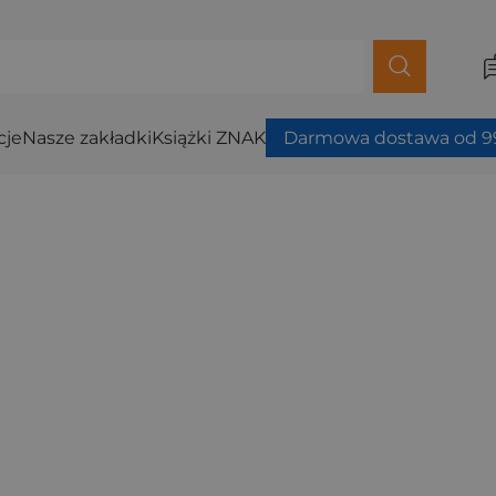
cje
Nasze zakładki
Książki ZNAK
Darmowa dostawa od 99