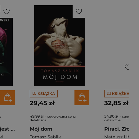
KSIĄŻKA
KSIĄŻKA
29,45 zł
32,85 zł
49,99 zł
54,90 zł
a
- sugerowana cena
- sugerowa
detaliczna
detaliczna
Arcybiskup. Kim jest Marek Jędraszewski
Mój dom
Piraci. Złoto
ki
M Wegner
Tomasz Sablik
Mateusz Libera