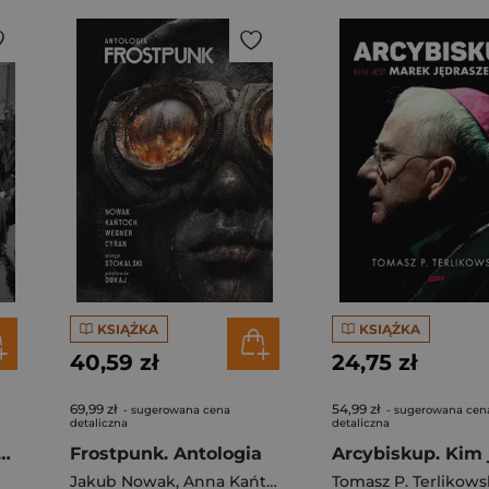
KSIĄŻKA
KSIĄŻKA
40,59 zł
24,75 zł
69,99 zł
54,99 zł
- sugerowana cena
- sugerowana cen
detaliczna
detaliczna
maja. Ostateczny upadek III Rzeszy
Frostpunk. Antologia
Jakub Nowak
,
Anna Kańtoch
,
Janusz Cyran
Tomasz P. Terlikows
,
Robert. 