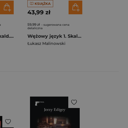
KSIĄŻKA
43,99 zł
59,99 zł
a
- sugerowana cena
detaliczna
Pasterz pieśni. Skald. Tom 5
Wężowy język 1. Skald. Tom 3
Łukasz Malinowski