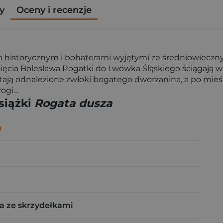
y
Oceny i recenzje
 historycznym i bohaterami wyjętymi ze średniowiecznyc
sięcia Bolesława Rogatki do Lwówka Śląskiego ściągają wal
ą odnalezione zwłoki bogatego dworzanina, a po mieście
rogi…
siążki
Rogata dusza
a
a ze skrzydełkami