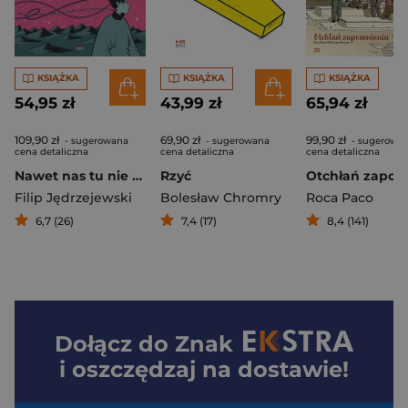
KSIĄŻKA
KSIĄŻKA
KSIĄŻKA
54,95 zł
43,99 zł
65,94 zł
109,90 zł
69,90 zł
99,90 zł
- sugerowana
- sugerowana
- sugerowa
cena detaliczna
cena detaliczna
cena detaliczna
Nawet nas tu nie ma
Rzyć
Filip Jędrzejewski
Bolesław Chromry
Roca Paco
6,7 (26)
7,4 (17)
8,4 (141)
Dołącz do
Znak
i oszczędzaj na dostawie!