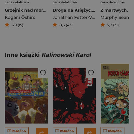
cena detaliczna
cena detaliczna
cena detaliczna
Grzejnik nad morzem: zbiór nowel graficznych Kogani Ōshiro
Droga na Księżyc. Apollo 11 i marzenia o lotach kosmicznych
Z martwych. Zo
Kogani Ōshiro
Jonathan Fetter-Vorm
Murphy Sean
6,9 (15)
8,3 (43)
7,3 (31)
Inne książki
Kalinowski Karol
KSIĄŻKA
KSIĄŻKA
KSIĄŻKA