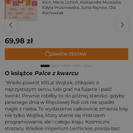
Kain
,
Maria Lichoń
,
Aleksandra Muraszka
,
Edyta Prusinowska
,
Julita Rejnów
,
Ola
Rochowiak
69,98 zł
ZAMÓW ZESTAW
O książce
Palce z kwarcu
"Wielki powrót KRLa! Wojtek, chłopiec o
najczystszym sercu, lubi grać na fujarce i paść
świnki. Pewnie robiłby to do późnej starości, gdyby
pewnego dnia w Rtęciowej Roli coś nie spadło
nagle z nieba. To wydarzenie całkowicie zmienia losy
nie tylko Wojtka, który stanie się mistrzem
programowania, ale i całego kraju. Kosmiczni
strażacy, Wielkie Imperium Lechickie, poezja bez