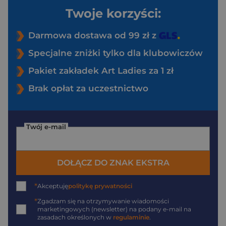
Twoje korzyści:
Darmowa dostawa od 99 zł z
Specjalne zniżki tylko dla klubowiczów
Pakiet zakładek Art Ladies za 1 zł
Brak opłat za uczestnictwo
Twój e-mail
DOŁĄCZ DO ZNAK EKSTRA
*
Akceptuję
politykę prywatności
*
Zgadzam się na otrzymywanie wiadomości
marketingowych (newsletter) na podany
e-mail
na
zasadach określonych w
regulaminie
.