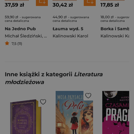
37,59 zł
30,42 zł
17,85 zł
59,90 zł
44,90 zł
18,00 zł
- sugerowana
- sugerowana
- sugerowa
cena detaliczna
cena detaliczna
cena detaliczna
Na Jedno Pub
Łauma wyd. 5
Michał Śledziński
,
Kalinowski Karol
Kalinowski Karol
Kalinowski Karo
7,5 (11)
Inne książki z kategorii
Literatura
młodzieżowa