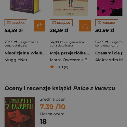
KSIĄŻKA
KSIĄŻKA
KSIĄŻKA
53,59 zł
28,39 zł
30,99 zł
79,99 zł
34,99 zł
54,99 zł
- sugerowana
- sugerowana
- sugerowa
cena detaliczna
cena detaliczna
cena detaliczna
Nieoficjalna Wielka Księga Zaklęć Harry'ego Pottera. Kompletny przewodnik po zaklęciach dla czarodziejów i czarownic [wyd. 2026, barwione brzegi]
Moja przyjaciółka Pola
Czasami cię pr
MuggleNet
Marta Owczarek-Boraczyńska
10,0 (8)
Oceny i recenzje książki
Palce z kwarcu
Średnia ocen:
7.39
/10
Liczba ocen:
18