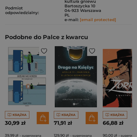
kultura gniewu
Bartoszycka 10
Podmiot
04-923 Warszawa
odpowiedzialny:
PL
e-mail:
[email protected]
Podobne do Palce z kwarcu
KSIĄŻKA
KSIĄŻKA
KSIĄŻKA
30,99 zł
71,91 zł
66,88 zł
39,99 zł
129,90 zł
90,00 zł
- sugerowana
- sugerowana
- sugerowa