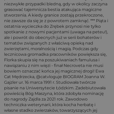
niezwykłe przypadki bledną, gdy w okolicy zaczyna
grasować tajemnicza bestia atakująca magiczne
stworzenia. A kiedy granice zostają przekroczone,
nie zawsze da się je z powrotem zamknąć. *** Piąta i
ostatnia wycieczka do Zrębek przynosi nie tylko
spotkanie z nowymi pacjentami (uwaga na peteu!),
ale i powrót do obecnych już w serii bohaterów i
tematów związanych z właściwą opieką nad
zwierzętami, moralnością i magią. Podczas gdy
lecznicowa gromadka pracowników powiększa się,
Florka skupia się na poszukiwaniach famulusa i
nawiązaniu z nim więzi - finał Necroveta nie musi
bowiem oznaczać końca jej magicznej drogi! Ewa
Cat Mędrzecka, @catvloguje BIOGRAM Joanna W.
Gajzler ur. 16 marca 1991 r. Studiowała twórcze
pisanie na Uniwersytecie Łódzkim. Zadebiutowała
powieścią Bóg Maszyna, która zdobyła nominację
do nagrody Zajdla za 2021 rok. Zawodowo
techniczka weterynarii, która kocha herbatę i
własne stadko zwierzaków, towarzyszących jej