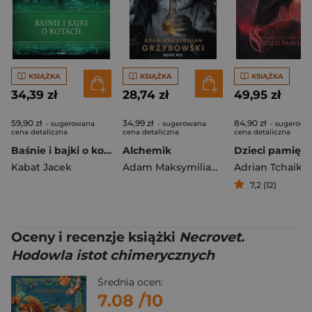
KSIĄŻKA
KSIĄŻKA
KSIĄŻKA
34,39 zł
28,74 zł
49,95 zł
59,90 zł
34,99 zł
84,90 zł
- sugerowana
- sugerowana
- sugerowa
cena detaliczna
cena detaliczna
cena detaliczna
Baśnie i bajki o kotach. Wierzenia i zwyczaje
Alchemik
Dzieci pamięci
Kabat Jacek
Adam Maksymilian Grzybowski
Adrian Tchaiko
7,2 (12)
Oceny i recenzje książki
Necrovet.
Hodowla istot chimerycznych
Średnia ocen:
7.08
/10