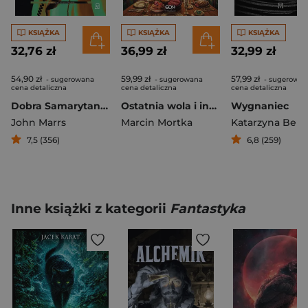
KSIĄŻKA
KSIĄŻKA
KSIĄŻKA
32,76 zł
36,99 zł
32,99 zł
54,90 zł
59,99 zł
57,99 zł
- sugerowana
- sugerowana
- sugerowan
cena detaliczna
cena detaliczna
cena detaliczna
Dobra Samarytanka
Ostatnia wola i inne opowieści
Wygnaniec
John Marrs
Marcin Mortka
7,5 (356)
6,8 (259)
Inne książki z kategorii
Fantastyka