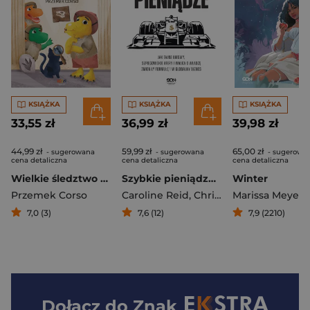
KSIĄŻKA
KSIĄŻKA
KSIĄŻKA
33,55 zł
36,99 zł
39,98 zł
44,99 zł
59,99 zł
65,00 zł
- sugerowana
- sugerowana
- sugerowa
cena detaliczna
cena detaliczna
cena detaliczna
Wielkie śledztwo Kraśki
Szybkie pieniądze. Jak tajne umowy, szpiegowskie afery i walka o władzę zmieniły Formułę 1 w globalny biznes
Winter
Przemek Corso
Caroline Reid
,
Christian Sylt
Marissa Meyer
7,0 (3)
7,6 (12)
7,9 (2210)
Dołącz do
Znak