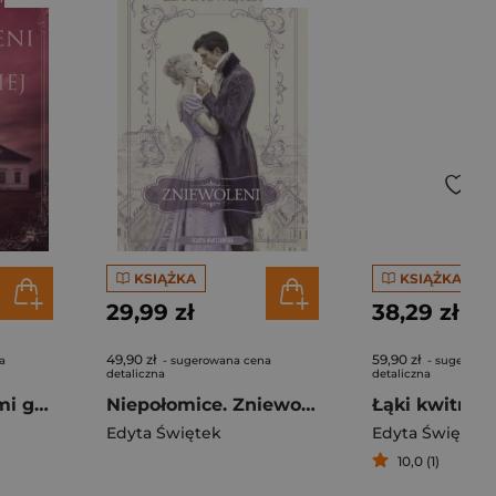
KSIĄŻKA
KSIĄŻKA
29,99 zł
38,29 zł
49,90 zł
59,90 zł
a
- sugerowana cena
- sugerowa
detaliczna
detaliczna
Dżentelmeni ziemi galicyjskiej. Miłosne zawirowania i nieutulone tęsknoty. W cieniu niewoli. Tom 1
Niepołomice. Zniewoleni
Edyta Świętek
Edyta Świętek
10,0 (1)