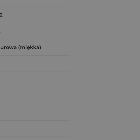
2
k
zurowa (miękka)