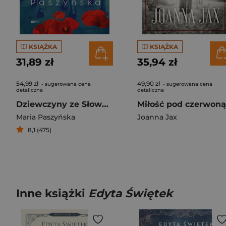
KSIĄŻKA
KSIĄŻKA
31,89 zł
35,94 zł
54,99 zł
49,90 zł
- sugerowana cena
- sugerowana cena
detaliczna
detaliczna
Dziewczyny ze Słowaka
Maria Paszyńska
Joanna Jax
8,1 (475)
Inne książki
Edyta Świętek