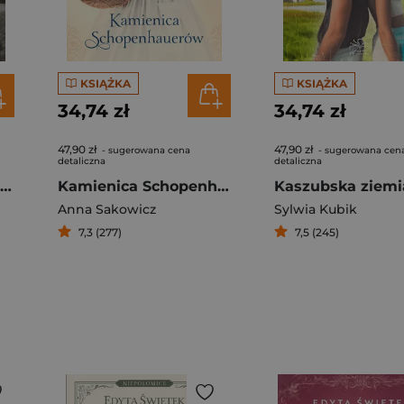
KSIĄŻKA
KSIĄŻKA
34,74 zł
34,74 zł
47,90 zł
47,90 zł
- sugerowana cena
- sugerowana cen
detaliczna
detaliczna
Miłość pod czerwoną gwiazdą
Kamienica Schopenhauerów
Anna Sakowicz
Sylwia Kubik
7,3 (277)
7,5 (245)