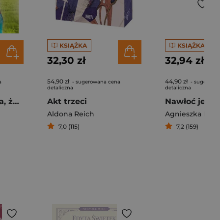
KSIĄŻKA
KSIĄŻKA
32,30 zł
32,94 zł
54,90 zł
44,90 zł
a
- sugerowana cena
- sugerowa
detaliczna
detaliczna
Kaszubska ziemia, żuławski wiatr
Akt trzeci
Aldona Reich
Agnieszka Kuli
7,0 (115)
7,2 (159)