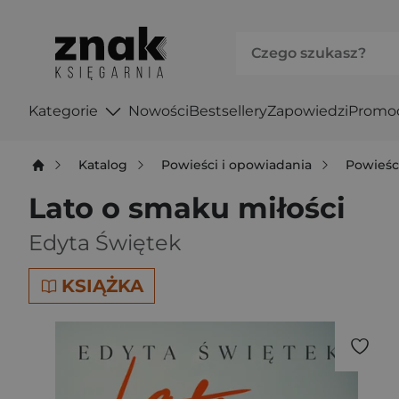
Kategorie
Nowości
Bestsellery
Zapowiedzi
Promo
Katalog
Powieści i opowiadania
Powieśc
Lato o smaku miłości
Edyta Świętek
KSIĄŻKA