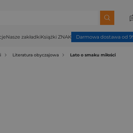
cje
Nasze zakładki
Książki ZNAK
Darmowa dostawa od 99
i
Literatura obyczajowa
Lato o smaku miłości