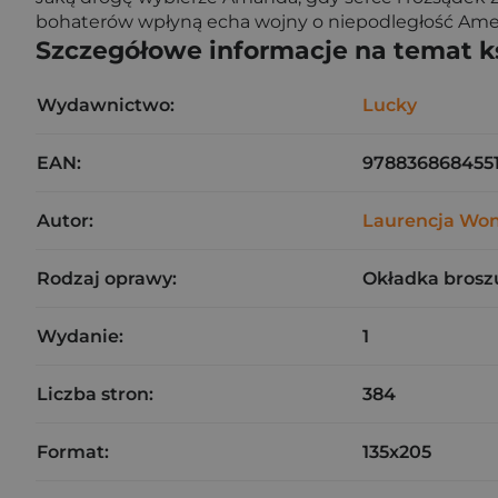
bohaterów wpłyną echa wojny o niepodległość Ame
Szczegółowe informacje na temat k
Wydawnictwo:
Lucky
EAN:
978836868455
Autor:
Laurencja Wo
Rodzaj oprawy:
Okładka brosz
Wydanie:
1
Liczba stron:
384
Format:
135x205