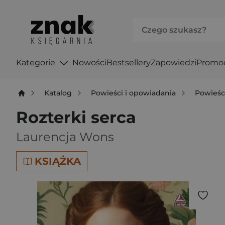
Kategorie
Nowości
Bestsellery
Zapowiedzi
Promo
Katalog
Powieści i opowiadania
Powieśc
Rozterki serca
Laurencja Wons
KSIĄŻKA