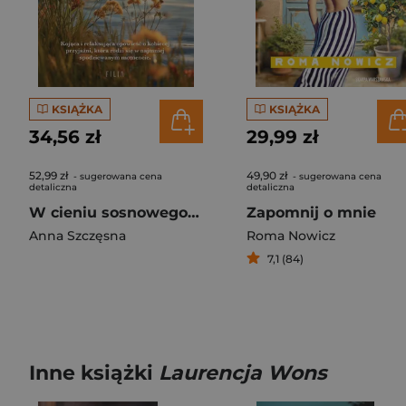
KSIĄŻKA
KSIĄŻKA
34,56 zł
29,99 zł
52,99 zł
49,90 zł
- sugerowana cena
- sugerowana cena
detaliczna
detaliczna
W cieniu sosnowego lasu
Zapomnij o mnie
Anna Szczęsna
Roma Nowicz
7,1 (84)
Inne książki
Laurencja Wons