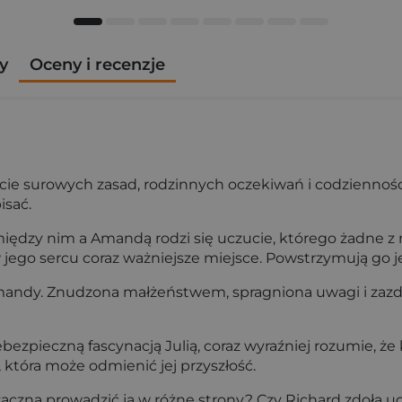
y
Oceny i recenzje
ecie surowych zasad, rodzinnych oczekiwań i codzienności
isać.
iędzy nim a Amandą rodzi się uczucie, którego żadne z n
 jego sercu coraz ważniejsze miejsce. Powstrzymują go je
Amandy. Znudzona małżeństwem, spragniona uwagi i zazdr
ezpieczną fascynacją Julią, coraz wyraźniej rozumie, ż
tóra może odmienić jej przyszłość.
aczną prowadzić ją w różne strony? Czy Richard zdoła uc