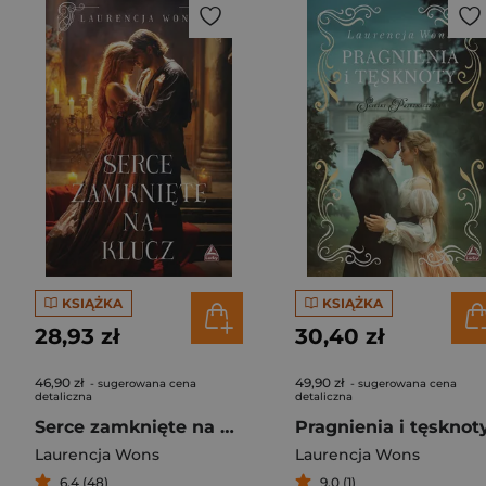
KSIĄŻKA
KSIĄŻKA
28,93 zł
30,40 zł
46,90 zł
49,90 zł
- sugerowana cena
- sugerowana cena
detaliczna
detaliczna
Serce zamknięte na klucz
Laurencja Wons
Laurencja Wons
6,4 (48)
9,0 (1)