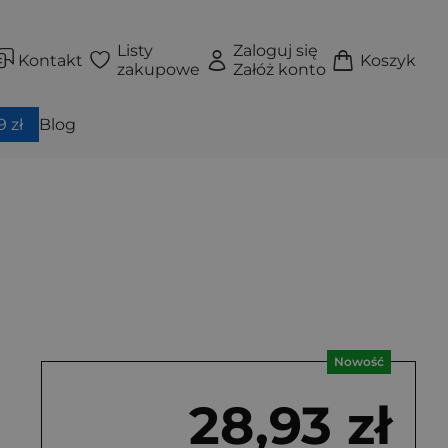
Listy
Zaloguj się
Kontakt
Koszyk
zakupowe
Załóż konto
 zł
Blog
Nowość
28,93 zł