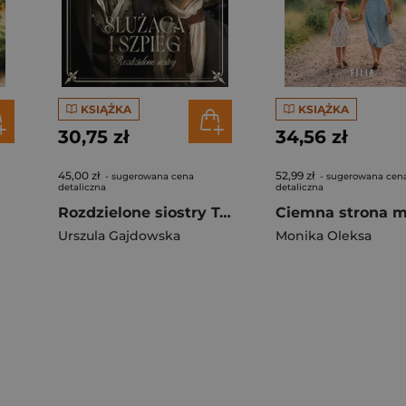
KSIĄŻKA
KSIĄŻKA
30,75 zł
34,56 zł
45,00 zł
52,99 zł
- sugerowana cena
- sugerowana cen
detaliczna
detaliczna
Rozdzielone siostry Tom 1 Służąca i szpieg
Ciemna strona mi
Urszula Gajdowska
Monika Oleksa