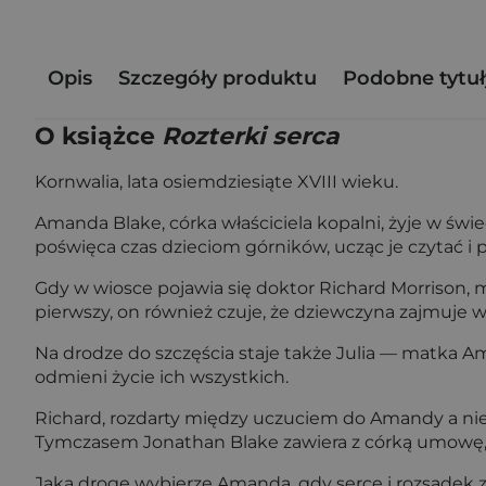
Opis
Szczegóły produktu
Podobne tytuł
O książce
Rozterki serca
Kornwalia, lata osiemdziesiąte XVIII wieku.
Amanda Blake, córka właściciela kopalni, żyje w świ
poświęca czas dzieciom górników, ucząc je czytać i p
Gdy w wiosce pojawia się doktor Richard Morrison, m
pierwszy, on również czuje, że dziewczyna zajmuje w
Na drodze do szczęścia staje także Julia — matka 
odmieni życie ich wszystkich.
Richard, rozdarty między uczuciem do Amandy a nieb
Tymczasem Jonathan Blake zawiera z córką umowę, k
Jaką drogę wybierze Amanda, gdy serce i rozsądek z