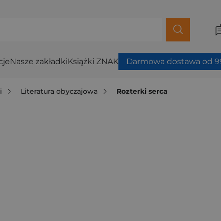
cje
Nasze zakładki
Książki ZNAK
Darmowa dostawa od 99
i
Literatura obyczajowa
Rozterki serca