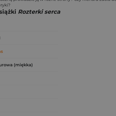
ryki?
siążki
Rozterki serca
1
ns
urowa (miękka)