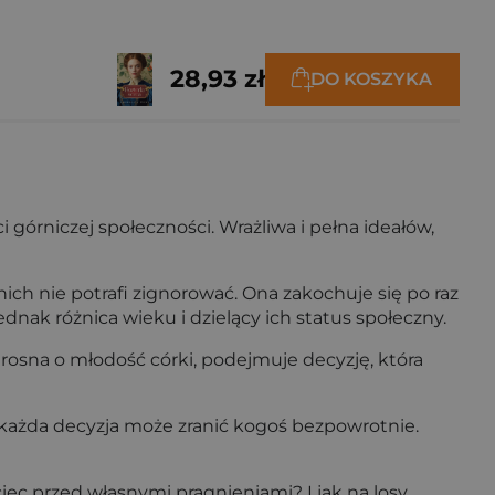
28,93 zł
DO KOSZYKA
 górniczej społeczności. Wrażliwa i pełna ideałów,
ich nie potrafi zignorować. Ona zakochuje się po raz
dnak różnica wieku i dzielący ich status społeczny.
osna o młodość córki, podejmuje decyzję, która
e każda decyzja może zranić kogoś bezpowrotnie.
iec przed własnymi pragnieniami? I jak na losy