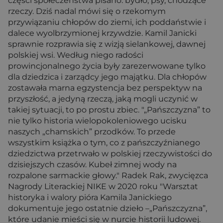
części społeczeństwa pisano: bydło, psy, chodzące
rzeczy. Dziś nadal mówi się o rzekomym
przywiązaniu chłopów do ziemi, ich poddaństwie i
dalece wyolbrzymionej krzywdzie. Kamil Janicki
sprawnie rozprawia się z wizją sielankowej, dawnej
polskiej wsi. Według niego radości
prowincjonalnego życia były zarezerwowane tylko
dla dziedzica i zarządcy jego majątku. Dla chłopów
zostawała marna egzystencja bez perspektyw na
przyszłość, a jedyną rzeczą, jaką mogli uczynić w
takiej sytuacji, to po prostu zbiec. "„Pańszczyzna” to
nie tylko historia wielopokoleniowego ucisku
naszych „chamskich” przodków. To przede
wszystkim książka o tym, co z pańszczyźnianego
dziedzictwa przetrwało w polskiej rzeczywistości do
dzisiejszych czasów. Kubeł zimnej wody na
rozpalone sarmackie głowy." Radek Rak, zwycięzca
Nagrody Literackiej NIKE w 2020 roku "Warsztat
historyka i walory pióra Kamila Janickiego
dokumentuje jego ostatnie dzieło –„Pańszczyzna”,
które udanie mieści się w nurcie historii ludowej.