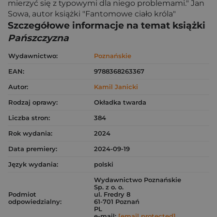
mierzyć się z typowymi dla niego problemami." Jan
Sowa, autor książki "Fantomowe ciało króla"
Szczegółowe informacje na temat książki
Pańszczyzna
Wydawnictwo:
Poznańskie
EAN:
9788368263367
Autor:
Kamil Janicki
Rodzaj oprawy:
Okładka twarda
Liczba stron:
384
Rok wydania:
2024
Data premiery:
2024-09-19
Język wydania:
polski
Wydawnictwo Poznańskie
Sp. z o. o.
Podmiot
ul. Fredry 8
odpowiedzialny:
61-701 Poznań
PL
e-mail:
[email protected]