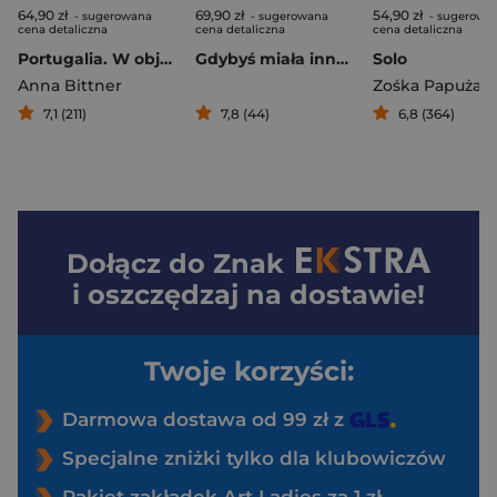
64,90 zł
69,90 zł
54,90 zł
- sugerowana
- sugerowana
- sugerowa
cena detaliczna
cena detaliczna
cena detaliczna
Portugalia. W objęciach oceanu
Gdybyś miała inne imię
Solo
Anna Bittner
Zośka Papużan
7,1 (211)
7,8 (44)
6,8 (364)
Dołącz do
Znak
i oszczędzaj na dostawie!
Twoje korzyści:
Darmowa dostawa od 99 zł z
Specjalne zniżki tylko dla klubowiczów
Pakiet zakładek Art Ladies za 1 zł