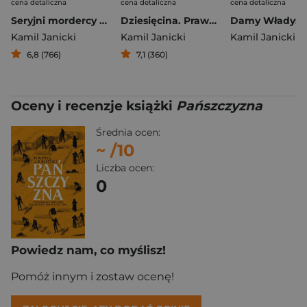
cena detaliczna
cena detaliczna
cena detaliczna
Seryjni mordercy II Rzeczpospolitej
Dziesięcina. Prawdziwa historia kleru w dawnej Polsce
Kamil Janicki
Kamil Janicki
Kamil Janicki
6,8 (766)
7,1 (360)
Oceny i recenzje książki
Pańszczyzna
Średnia ocen:
~
/10
Liczba ocen:
0
Powiedz nam, co myślisz!
Pomóż innym i zostaw ocenę!