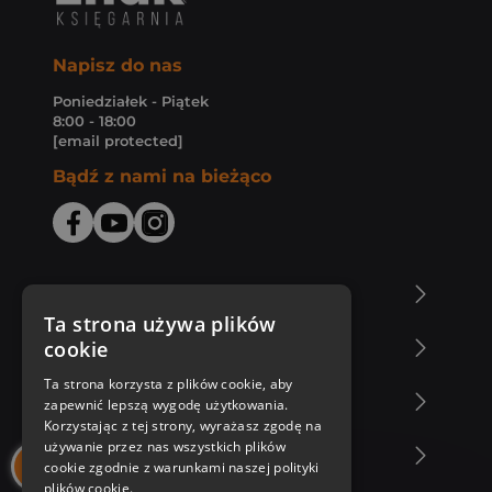
Napisz do nas
Poniedziałek - Piątek
8:00 - 18:00
[email protected]
Bądź z nami na bieżąco
O Księgarni Znak
Ta strona używa plików
cookie
Zakupy u nas
Ta strona korzysta z plików cookie, aby
Nasza oferta
zapewnić lepszą wygodę użytkowania.
Korzystając z tej strony, wyrażasz zgodę na
używanie przez nas wszystkich plików
Nasi autorzy
cookie zgodnie z warunkami naszej polityki
plików cookie.