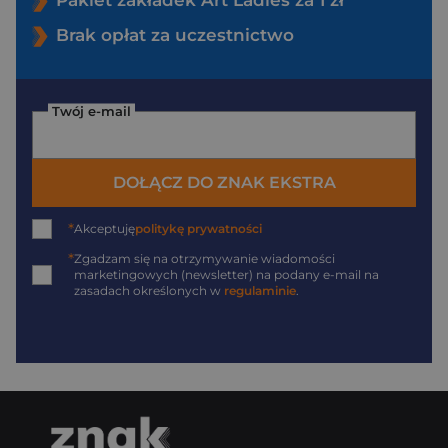
Brak opłat za uczestnictwo
Twój e-mail
DOŁĄCZ DO ZNAK EKSTRA
*
Akceptuję
politykę prywatności
*
Zgadzam się na otrzymywanie wiadomości
marketingowych (newsletter) na podany
e-mail
na
zasadach określonych w
regulaminie
.