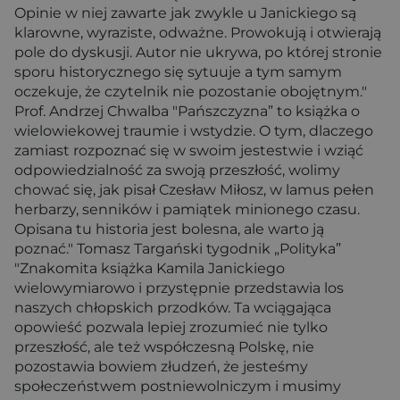
Opinie w niej zawarte jak zwykle u Janickiego są
klarowne, wyraziste, odważne. Prowokują i otwierają
pole do dyskusji. Autor nie ukrywa, po której stronie
sporu historycznego się sytuuje a tym samym
oczekuje, że czytelnik nie pozostanie obojętnym."
Prof. Andrzej Chwalba "Pańszczyzna” to książka o
wielowiekowej traumie i wstydzie. O tym, dlaczego
zamiast rozpoznać się w swoim jestestwie i wziąć
odpowiedzialność za swoją przeszłość, wolimy
chować się, jak pisał Czesław Miłosz, w lamus pełen
herbarzy, senników i pamiątek minionego czasu.
Opisana tu historia jest bolesna, ale warto ją
poznać." Tomasz Targański tygodnik „Polityka”
"Znakomita książka Kamila Janickiego
wielowymiarowo i przystępnie przedstawia los
naszych chłopskich przodków. Ta wciągająca
opowieść pozwala lepiej zrozumieć nie tylko
przeszłość, ale też współczesną Polskę, nie
pozostawia bowiem złudzeń, że jesteśmy
społeczeństwem postniewolniczym i musimy