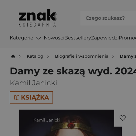
Kategorie
Nowości
Bestsellery
Zapowiedzi
Promo
Katalog
Biografie i wspomnienia
Damy z
Damy ze skazą wyd. 202
Kamil Janicki
KSIĄŻKA