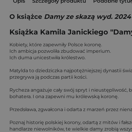
Opis
Szczegóły produktu
Podobne tytuł
O książce
Damy ze skazą wyd. 2024
Książka Kamila Janickiego "Damy
Kobiety, które zapewniły Polsce koronę.
Ich ambicja pozwoliła zbudować imperium.
Ich duma unicestwiła królestwo.
Matylda to dziedziczka najpotężniejszej dynastii św
przegrywa ją podczas partii kości.
Rycheza angażuje cały swój spryt i nieustępliwość, 
bohatera. I ona zapewni mu królewską koronę.
Przedsława, zgwałcona i odarta z marzeń przez niena
Poznaj historię polskiej korony, odartą z mitów i fałs
handlarze niewolników, te wielkie damy zrobią wszyst