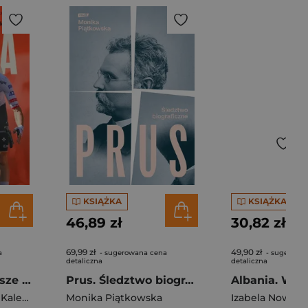
KSIĄŻKA
KSIĄŻKA
46,89 zł
30,82 zł
69,99 zł
49,90 zł
a
- sugerowana cena
- sugerowa
detaliczna
detaliczna
Rafał Majka. Zawsze z przodu. Rozmawia Tomasz Kalemba - książka z autografem
Prus. Śledztwo biograficzne (2026)
alemba
Monika Piątkowska
Izabela Nowek