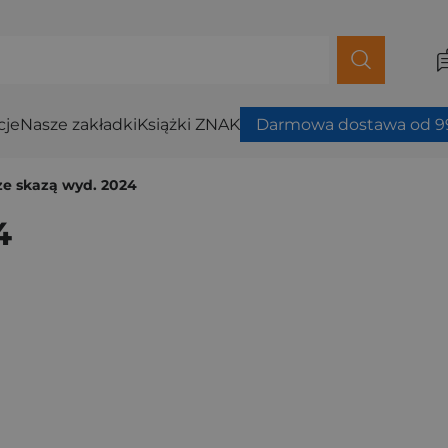
cje
Nasze zakładki
Książki ZNAK
Darmowa dostawa od 99
e skazą wyd. 2024
4