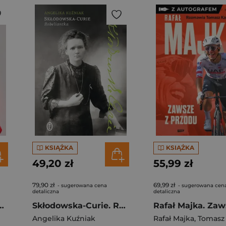
KSIĄŻKA
KSIĄŻKA
49,20 zł
55,99 zł
79,90 zł
69,99 zł
- sugerowana cena
- sugerowana cen
detaliczna
detaliczna
…
Skłodowska-Curie. Rebeliantka
Angelika Kuźniak
Rafał Majka
,
Tomasz K