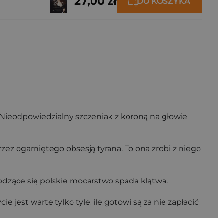
27,00 zł
DO KOSZYKA
o. Nieodpowiedzialny szczeniak z koroną na głowie
ez ogarniętego obsesją tyrana. To ona zrobi z niego
rodzące się polskie mocarstwo spada klątwa.
e jest warte tylko tyle, ile gotowi są za nie zapłacić