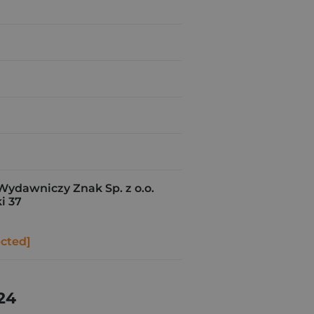
Wydawniczy Znak Sp. z o.o.
i 37
ected]
24