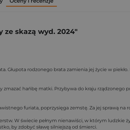
y
Oceny i recenzje
 ze skazą wyd. 2024"
iata. Głupota rodzonego brata zamienia jej życie w piekł
by zmazać hańbę matki. Przybywa do kraju rządzonego prz
wistnego furiata, poprzysięga zemstę. Za jej sprawą na 
zerstw. W świecie pełnym nienawiści, w którym ludzkie życi
ko, by zdobyć sławę silniejszą od śmierci.