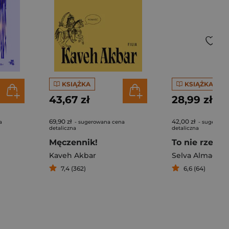
KSIĄŻKA
KSIĄŻKA
43,67 zł
28,99 zł
69,90 zł
42,00 zł
a
- sugerowana cena
- sugerowa
detaliczna
detaliczna
Męczennik!
To nie rzeka
Kaveh Akbar
Selva Almada
7,4 (362)
6,6 (64)