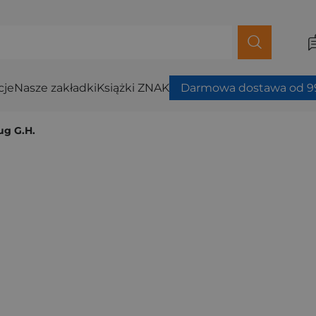
cje
Nasze zakładki
Książki ZNAK
Darmowa dostawa od 99
ug G.H.