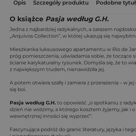
Opis
Szczegóły produktu
Podobne tytuł
O książce
Pasja według G.H.
Jedna z najbardziej radykalnych, a zarazem najdosk
„Arquivos Collection”, w której ukazują się najwybitn
Mieszkanka luksusowego apartamentu w Rio de Janeir
próg pomieszczenia, uświadamia sobie, że toczące s
ścianie karykaturalny rysunek. Domyśla się, że to wi
z największym trudem, nienawidziła jej.
A potem otwiera szafę i zamiera z przerażenia – w j
się boi.
Pasja według G.H.
to opowieść „o spotkaniu z radyk
dzień nie widzimy, a którego kosztem żyjemy, jak i o
wewnętrznej inności się wyprzeć”.
Fascynująca podróż do granic literatury, języka i