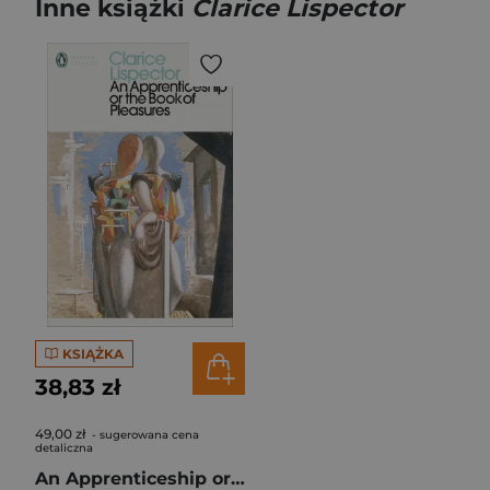
Inne książki
Clarice Lispector
KSIĄŻKA
38,83 zł
49,00 zł
- sugerowana cena
detaliczna
An Apprenticeship or The Book of Pleasures wer. angielska