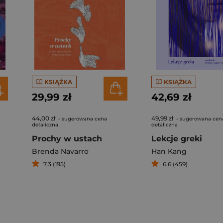
KSIĄŻKA
KSIĄŻKA
29,99 zł
42,69 zł
44,00 zł
49,99 zł
- sugerowana cena
- sugerowana cen
detaliczna
detaliczna
Prochy w ustach
Lekcje greki
Brenda Navarro
Han Kang
7,3 (195)
6,6 (459)