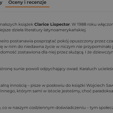
y
Oceny i recenzje
onalszych książek
Clarice Lispector
. W 1988 roku włącz
iejsze dzieła literatury latynoamerykańskiej.
o postanawia posprzątać pokój opuszczony przez czarną 
ię w nim do niedawna życie w niczym nie przypominało j
adomość zostawiona dla niej przez służącą. I że dziewczyn
ej stronę sunie powoli odpychający owad. Karaluch uciele
alną innością – pisze w posłowiu do książki Wojciech Sa
 Innego, którym sami w istocie jesteśmy, choć paradoksal
 tego, co w naszym codziennym doświadczeniu – tym społ