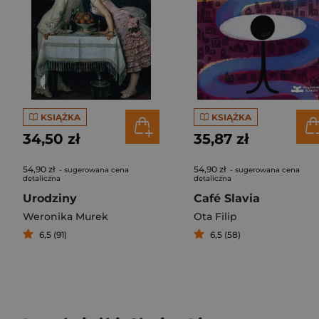
KSIĄŻKA
KSIĄŻKA
34,50 zł
35,87 zł
54,90 zł
54,90 zł
- sugerowana cena
- sugerowana cena
detaliczna
detaliczna
Urodziny
Café Slavia
Weronika Murek
Ota Filip
6,5 (91)
6,5 (58)