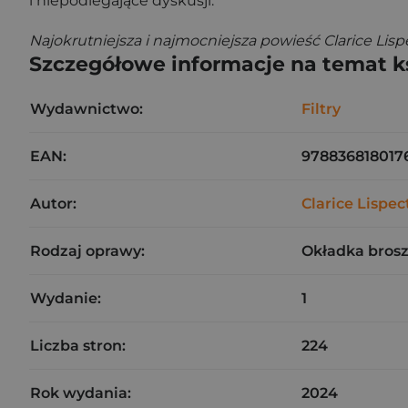
i niepodlegające dyskusji.
Najokrutniejsza i najmocniejsza powieść Clarice Lisp
Szczegółowe informacje na temat k
Wydawnictwo:
Filtry
EAN:
978836818017
Autor:
Clarice Lispec
Rodzaj oprawy:
Okładka bros
Wydanie:
1
Liczba stron:
224
Rok wydania:
2024