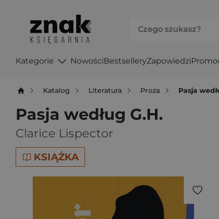
Kategorie
Nowości
Bestsellery
Zapowiedzi
Promo
Katalog
Literatura
Proza
Pasja wedł
Pasja według G.H.
Clarice Lispector
KSIĄŻKA