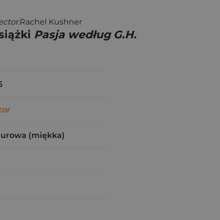
ector.
Rachel Kushner
siążki
Pasja według G.H.
6
tor
zurowa (miękka)