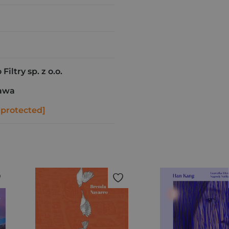
ltry sp. z o.o.
awa
 protected]