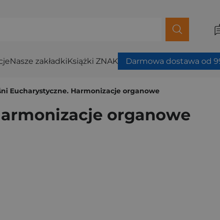
cje
Nasze zakładki
Książki ZNAK
Darmowa dostawa od 99
śni Eucharystyczne. Harmonizacje organowe
 Harmonizacje organowe