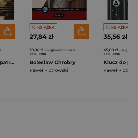
KSIĄŻKA
KSIĄŻKA
27,84 zł
35,56 zł
39,90 zł
45,00 zł
a
- sugerowana cena
- sugerowa
detaliczna
detaliczna
Pieśni i piosenki patriotyczne na fortepian
Bolesław Chrobry
Paweł Piotrowski
Paweł Piotrows