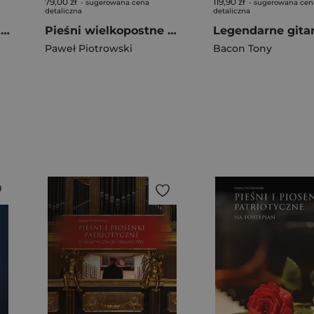
79,00 zł
119,90 zł
- sugerowana cena
- sugerowana cen
detaliczna
detaliczna
Powszechna edukacja muzyczna Szkice ze współczesności
Pieśni wielkopostne i pasyjne. Harmonizacje organowe
Paweł Piotrowski
Bacon Tony