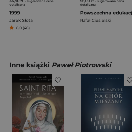
44,90 zł
56,00 zł
- sugerowana cena
- sugerowana cena
detaliczna
detaliczna
1999
Jarek Słota
Rafał Ciesielski
8,0 (48)
Inne książki
Paweł Piotrowski