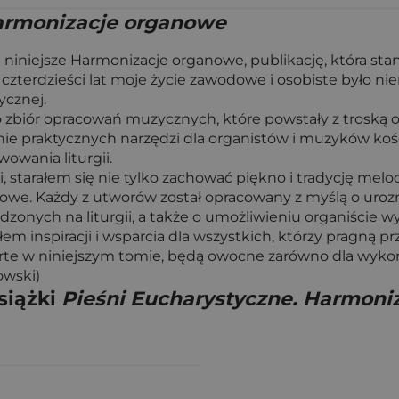
Harmonizacje organowe
iniejsze Harmonizacje organowe, publikację, która stano
czterdzieści lat moje życie zawodowe i osobiste było ni
ycznej.
 zbiór opracowań muzycznych, które powstały z troską 
czenie praktycznych narzędzi dla organistów i muzyków k
wania liturgii.
 starałem się nie tylko zachować piękno i tradycję melo
we. Każdy z utworów został opracowany z myślą o urozm
onych na liturgii, a także o umożliwieniu organiście wyr
em inspiracji i wsparcia dla wszystkich, którzy pragną prz
te w niniejszym tomie, będą owocne zarówno dla wykona
owski)
siążki
Pieśni Eucharystyczne. Harmoni