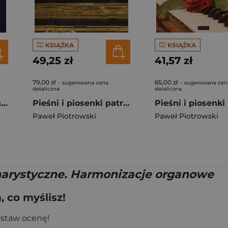
KSIĄŻKA
KSIĄŻKA
49,25 zł
41,57 zł
79,00 zł
65,00 zł
- sugerowana cena
- sugerowana cen
detaliczna
detaliczna
Pieśni maryjne na chór mieszany
Pieśni i piosenki patriotyczne. Harmonizacje Organowe
Paweł Piotrowski
Paweł Piotrowski
harystyczne. Harmonizacje organowe
 co myślisz!
ostaw ocenę!