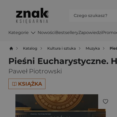
Kategorie
Nowości
Bestsellery
Zapowiedzi
Promo
Katalog
Kultura i sztuka
Muzyka
Pie
Pieśni Eucharystyczne.
Paweł Piotrowski
KSIĄŻKA