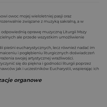
wi owoc mojej wieloletniej pasji oraz
erozerwalnie związane z muzyką sakralną, a w
o odpowiednią oprawę muzyczną Liturgii Mszy
ościelnych ale przede wszystkim umożliwienie
dii pieśni eucharystycznych, lecz również nadać im
aiceniu i pogłębieniu liturgicznych doświadczeń
ażenia swojej artystycznej wrażliwości.
yczynić się do piękna i godności liturgii poprzez
wców jak i uczestników Eucharystii, wspierając ich
zacje organowe