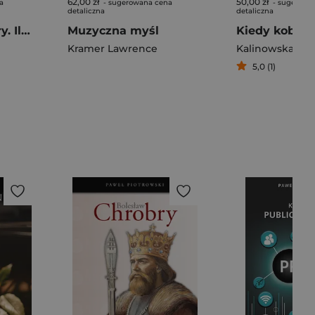
62,00 zł
50,00 zł
a
- sugerowana cena
- sugerowa
detaliczna
detaliczna
Legendarne gitary. Ilustrowany przewodnik
Muzyczna myśl
Kramer Lawrence
Kalinowska Ta
5,0 (1)