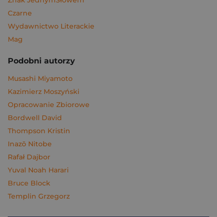
Znak JednymSłowem
Czarne
Wydawnictwo Literackie
Mag
Podobni autorzy
Musashi Miyamoto
Kazimierz Moszyński
Opracowanie Zbiorowe
Bordwell David
Thompson Kristin
Inazō Nitobe
Rafał Dajbor
Yuval Noah Harari
Bruce Block
Templin Grzegorz