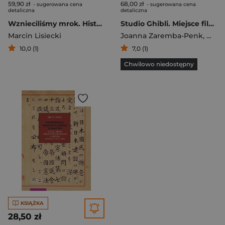
59,90 zł
68,00 zł
- sugerowana cena
- sugerowana cena
detaliczna
detaliczna
Wznieciliśmy mrok. Historia mówiona polskiej sceny metalowej w latach 80. i 90.
Studio Ghibli. Miejsce filmu animowanego w japońskiej kulturze wyd. 2
Marcin Lisiecki
Joanna Zaremba-Penk
,
Marci
10,0 (1)
7,0 (1)
Chwilowo niedostępny
KSIĄŻKA
28,50 zł