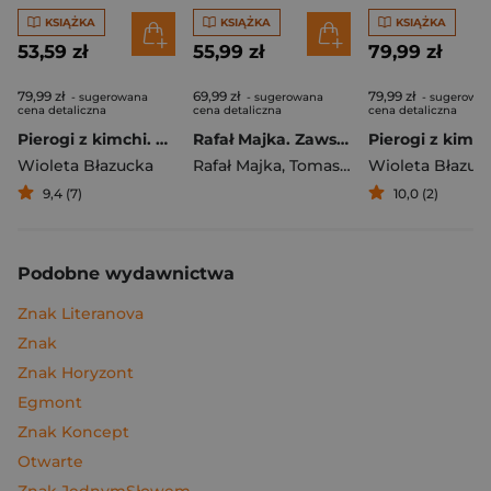
KSIĄŻKA
KSIĄŻKA
KSIĄŻKA
53,59 zł
55,99 zł
79,99 zł
79,99 zł
69,99 zł
79,99 zł
- sugerowana
- sugerowana
- sugerowa
cena detaliczna
cena detaliczna
cena detaliczna
Pierogi z kimchi. Moje ulubione azjatyckie przepisy
Rafał Majka. Zawsze z przodu. Rozmawia Tomasz Kalemba - książka z autografem
Wioleta Błazucka
Rafał Majka
,
Tomasz Kalemba
Wioleta Błazuc
9,4 (7)
10,0 (2)
Podobne wydawnictwa
Znak Literanova
Znak
Znak Horyzont
Egmont
Znak Koncept
Otwarte