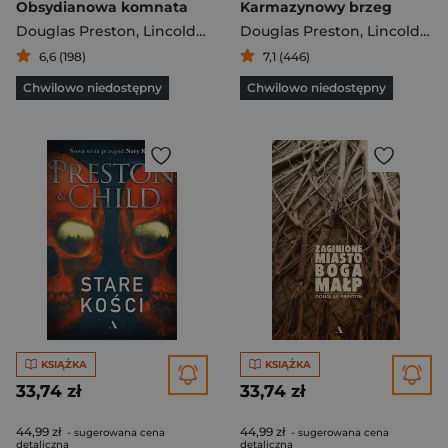
Obsydianowa komnata
Karmazynowy brzeg
Douglas Preston
,
Lincold Child
,
Douglas Preston
Lincoln Child
,
Lincold Child
6,6 (198)
7,1 (446)
Chwilowo niedostępny
Chwilowo niedostępny
KSIĄŻKA
KSIĄŻKA
33,74 zł
33,74 zł
44,99 zł
44,99 zł
- sugerowana cena
- sugerowana cena
detaliczna
detaliczna