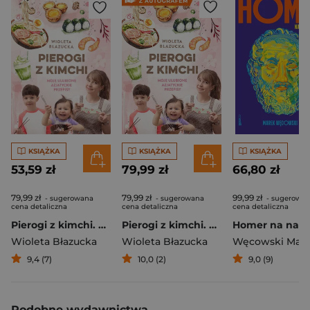
KSIĄŻKA
KSIĄŻKA
KSIĄŻKA
53,59 zł
79,99 zł
66,80 zł
79,99 zł
79,99 zł
99,99 zł
- sugerowana
- sugerowana
- sugerowa
cena detaliczna
cena detaliczna
cena detaliczna
Pierogi z kimchi. Moje ulubione azjatyckie przepisy
Pierogi z kimchi. Moje ulubione azjatyckie przepisy - książka z autografem
Wioleta Błazucka
Wioleta Błazucka
Węcowski Mar
9,4 (7)
10,0 (2)
9,0 (9)
Podobne wydawnictwa