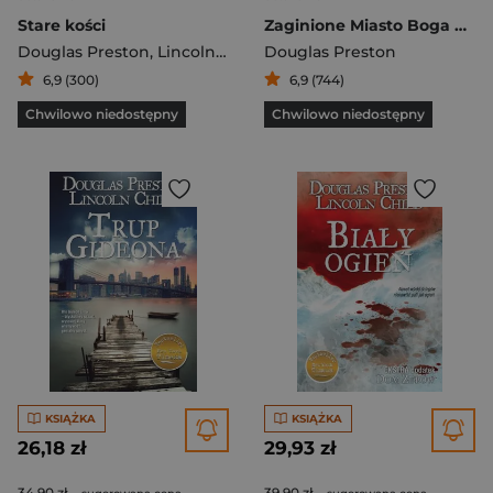
Stare kości
Zaginione Miasto Boga Małp
Douglas Preston
,
Lincoln Child
Douglas Preston
6,9 (300)
6,9 (744)
Chwilowo niedostępny
Chwilowo niedostępny
KSIĄŻKA
KSIĄŻKA
26,18 zł
29,93 zł
34,90 zł
39,90 zł