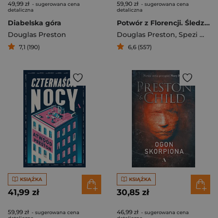
49,99 zł
59,90 zł
- sugerowana cena
- sugerowana cena
detaliczna
detaliczna
Diabelska góra
Potwór z Florencji. Śledztwo w sprawie seryjnego mordercy
Douglas Preston
Douglas Preston
,
Spezi Mario
7,1 (190)
6,6 (557)
KSIĄŻKA
KSIĄŻKA
41,99 zł
30,85 zł
59,99 zł
46,99 zł
- sugerowana cena
- sugerowana cena