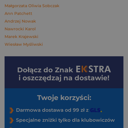
Małgorzata Oliwia Sobczak
Ann Patchett
Andrzej Nowak
Nawrocki Karol
Marek Krajewski
Wiesław Myśliwski
Dołącz do
Znak
i oszczędzaj na dostawie!
Twoje korzyści:
Darmowa dostawa od 99 zł z
Specjalne zniżki tylko dla klubowiczów