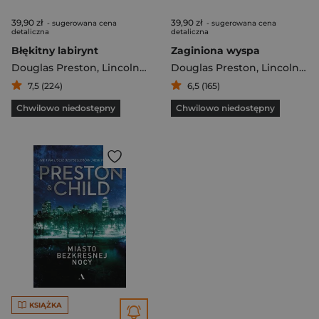
39,90 zł
39,90 zł
- sugerowana cena
- sugerowana cena
detaliczna
detaliczna
Błękitny labirynt
Zaginiona wyspa
Douglas Preston
,
Lincoln Child
Douglas Preston
,
Lincoln Child
7,5 (224)
6,5 (165)
Chwilowo niedostępny
Chwilowo niedostępny
KSIĄŻKA