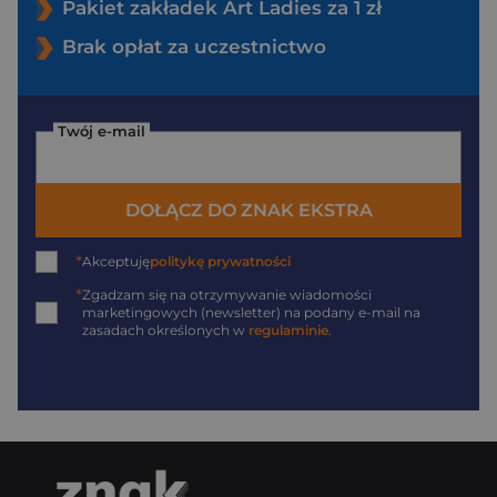
Pakiet zakładek Art Ladies za 1 zł
Brak opłat za uczestnictwo
Twój e-mail
DOŁĄCZ DO ZNAK EKSTRA
*
Akceptuję
politykę prywatności
*
Zgadzam się na otrzymywanie wiadomości
marketingowych (newsletter) na podany
e-mail
na
zasadach określonych w
regulaminie
.