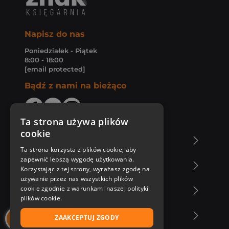
Napisz do nas
Poniedziałek - Piątek
8:00 - 18:00
[email protected]
Bądź z nami na bieżąco
Ta strona używa plików
cookie
O Księgarni Znak
Ta strona korzysta z plików cookie, aby
zapewnić lepszą wygodę użytkowania.
Zakupy u nas
Korzystając z tej strony, wyrażasz zgodę na
używanie przez nas wszystkich plików
cookie zgodnie z warunkami naszej polityki
Nasza oferta
plików cookie.
Nasi autorzy
ZAAKCEPTUJ ZGODY