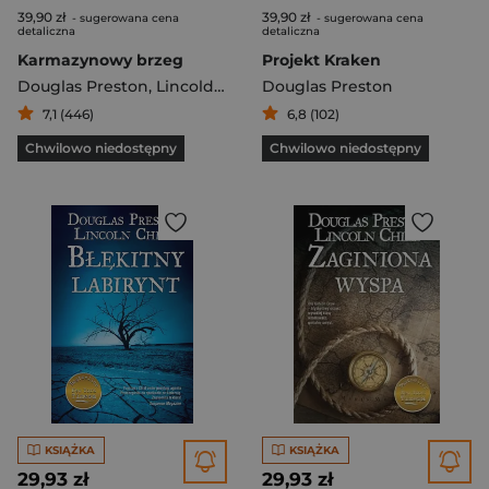
39,90 zł
39,90 zł
- sugerowana cena
- sugerowana cena
detaliczna
detaliczna
Karmazynowy brzeg
Projekt Kraken
Douglas Preston
,
Lincold Child
Douglas Preston
7,1 (446)
6,8 (102)
Chwilowo niedostępny
Chwilowo niedostępny
KSIĄŻKA
KSIĄŻKA
29,93 zł
29,93 zł