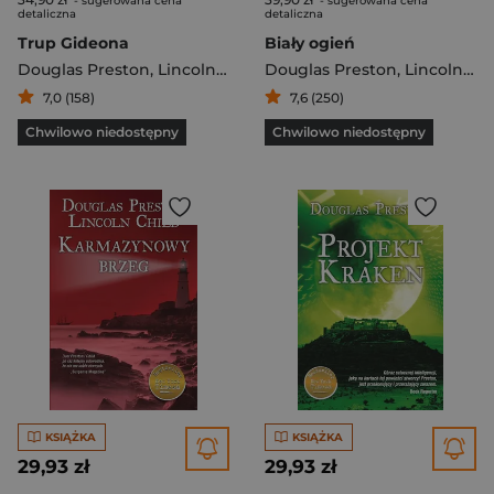
- sugerowana cena
- sugerowana cena
detaliczna
detaliczna
Trup Gideona
Biały ogień
Douglas Preston
,
Lincoln Child
Douglas Preston
,
Lincoln Child
7,0 (158)
7,6 (250)
Chwilowo niedostępny
Chwilowo niedostępny
KSIĄŻKA
KSIĄŻKA
29,93 zł
29,93 zł