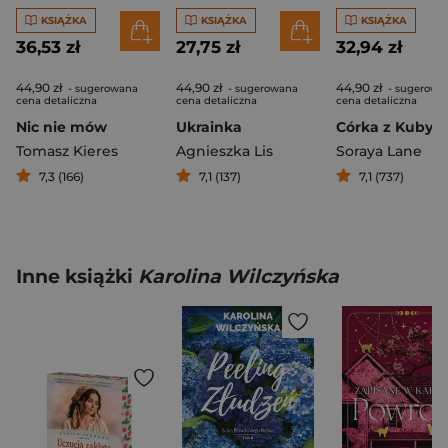
KSIĄŻKA
KSIĄŻKA
KSIĄŻKA
36,53 zł
27,75 zł
32,94 zł
44,90 zł
44,90 zł
44,90 zł
- sugerowana
- sugerowana
- sugerowa
cena detaliczna
cena detaliczna
cena detaliczna
Nic nie mów
Ukrainka
Córka z Kuby
Tomasz Kieres
Agnieszka Lis
Soraya Lane
7,3 (166)
7,1 (137)
7,1 (737)
Inne książki
Karolina Wilczyńska