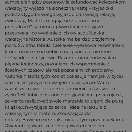
sumce pieniędzy postanowiła zafundować koleżankom
wakacyjny wyjazd na słoneczną Maltę.Przyjaciółki
podczas tygodniowego wyjazdu odnawiają relacje,
zwiedzają Maltę i zmagają się z demonami
przeszłości.Czy mimo upływu lat ich przyjaźń
przetrwała i co wyniknie z ich wyjazdu?Lekka i
wakacyjna historia. Autorka ma bardzo przyjemne
pióro. Świetna fabuła. Ciekawie wykreowane bohaterki,
które różnią się od siebie i mają kompletnie inne
doświadczenia życiowe. Razem z nimi podziwiałam
piękne krajobrazy, poznałam ich wspomnienia z
licealnych czasów, ale też poznałam ich problemy.
Autorka historią tych kobiet pokazuje nam jak w życiu
ważna jest przyjaźń i wzajemne wsparcie. Warto
zawalczyć o swoje szczęście i zmienić coś w swoim
życiu.Jeśli lubicie historie o przyjaźni oraz pokazujące ,
że warto realizować swoje marzenia to sięgnijcie po tę
książkę.Chwytająca za serce i idealna lektura z
wakacyjnym klimatem. Zmuszająca do
refleksji.Bawiłam się znakomicie z tymi przyjaciółkami.
Gwarantuję Wam, że czekają Was emocje oraz
oderwiecie się od szarej rzeczywistości.Gorąco polecam!