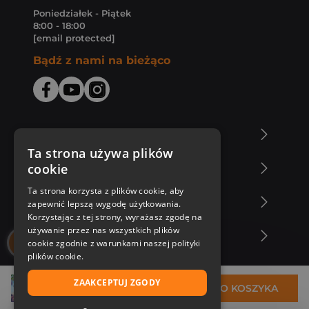
Poniedziałek - Piątek
8:00 - 18:00
[email protected]
Bądź z nami na bieżąco
O Księgarni Znak
Ta strona używa plików
cookie
Zakupy u nas
Ta strona korzysta z plików cookie, aby
Nasza oferta
zapewnić lepszą wygodę użytkowania.
Korzystając z tej strony, wyrażasz zgodę na
używanie przez nas wszystkich plików
Nasi autorzy
cookie zgodnie z warunkami naszej polityki
plików cookie.
ZAAKCEPTUJ ZGODY
33,99 zł
DO KOSZYKA