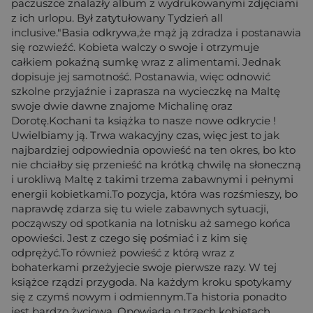
paczuszce znalazły album z wydrukowanymi zdjęciami
z ich urlopu. Był zatytułowany Tydzień all
inclusive."Basia odkrywa,że mąż ją zdradza i postanawia
się rozwieźć. Kobieta walczy o swoje i otrzymuje
całkiem pokaźną sumkę wraz z alimentami. Jednak
dopisuje jej samotność. Postanawia, więc odnowić
szkolne przyjaźnie i zaprasza na wycieczkę na Maltę
swoje dwie dawne znajome Michalinę oraz
Dorotę.Kochani ta książka to nasze nowe odkrycie !
Uwielbiamy ją. Trwa wakacyjny czas, więc jest to jak
najbardziej odpowiednia opowieść na ten okres, bo kto
nie chciałby się przenieść na krótką chwilę na słoneczną
i urokliwą Maltę z takimi trzema zabawnymi i pełnymi
energii kobietkami.To pozycja, która was rozśmieszy, bo
naprawdę zdarza się tu wiele zabawnych sytuacji,
począwszy od spotkania na lotnisku aż samego końca
opowieści. Jest z czego się pośmiać i z kim się
odprężyć.To również powieść z którą wraz z
bohaterkami przeżyjecie swoje pierwsze razy. W tej
książce rządzi przygoda. Na każdym kroku spotykamy
się z czymś nowym i odmiennym.Ta historia ponadto
jest bardzo życiowa. Opowiada o trzech kobietach,