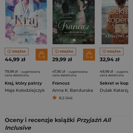
KSIĄŻKA
KSIĄŻKA
KSIĄŻKA
44,99 zł
29,99 zł
32,94 zł
79,99 zł
47,90 zł
49,99 zł
- sugerowana
- sugerowana
- sugerowa
cena detaliczna
cena detaliczna
cena detaliczna
Kraj, który patrzy
Francuz
Sekret w koper
Maja Kołodziejczyk
Anna K. Bandurska
Dulak Katarzyn
8,2 (44)
Oceny i recenzje książki
Przyjaźń All
Inclusive