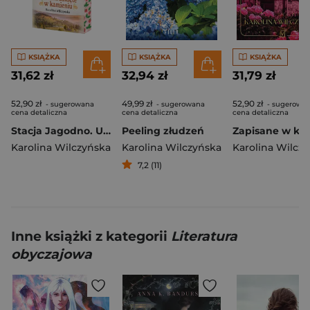
KSIĄŻKA
KSIĄŻKA
KSIĄŻKA
31,62 zł
32,94 zł
31,79 zł
52,90 zł
49,99 zł
52,90 zł
- sugerowana
- sugerowana
- sugerowa
cena detaliczna
cena detaliczna
cena detaliczna
Stacja Jagodno. Uczucia zaklęte w kamieniu (ilustrowane brzegi)
Peeling złudzeń
Karolina Wilczyńska
Karolina Wilczyńska
Karolina Wilcz
7,2 (11)
Inne książki z kategorii
Literatura
obyczajowa