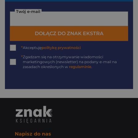
Twój e-mail
DOŁĄCZ DO ZNAK EKSTRA
*
Akceptuję
politykę prywatności
*
Zgadzam się na otrzymywanie wiadomości
marketingowych (newsletter) na podany
e-mail
na
zasadach określonych w
regulaminie
.
Napisz do nas