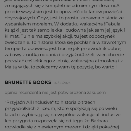
zmagających się z kompletnie odmiennymi losami.A
przede wszystkim jest to opowieść dla fanów powieści
obyczajowych. Gdyż, jest to prosta, zabawna historia ze
wspaniałym morałem. W dodatku wakacyjna !Fabuła
książki jest tak samo lekka i cudowna jak sam jej język i
klimat. Tu nie ma szybkiej akcji, tu jest odpoczynek i
zwiedzanie. To historia która się pochłania w zawrotnym
tempie.Ta opowieść jest trochę jak przewodnik dobrej
zabawy z nutką oddania i przyjaźni.Jeżeli, więc chcecie
poczytać coś lekkiego z letnią, wakacyjną atmosferą i z
Maltą w tle, to polecamy wam tę pozycję, bo warto !
BRUNETTE BOOKS
02/08/2023
opinia recenzenta nie jest potwierdzona zakupem
"Przyjaźń All Inclusive" to historia o trzech
przyjaciółkach z liceum, które spotykają się po wielu
latach i wybierają się na wspólne wakacje all inclusive.
Ich przygoda rozpoczęła się od tego, że Barbara
rozwiodła się z niewiernym mężem i dzięki pokaźnej