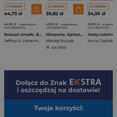
KSIĄŻKA
KSIĄŻKA
KSIĄŻKA
44,73 zł
30,82 zł
34,30 zł
64,90 zł
49,90 zł
56,90 zł
- sugerowana
- sugerowana
- sugerowa
cena detaliczna
cena detaliczna
cena detaliczna
Rozpad umysłu. Biografia schizofrenii wyd. 2025
Hiszpania. Apetyt na słońce
Istoty zależne
Jeffrey A. Lieberman
Mikołaj Buczak
Anna Cieplak
6,8 (1350)
Dołącz do
Znak
i oszczędzaj na dostawie!
Twoje korzyści: