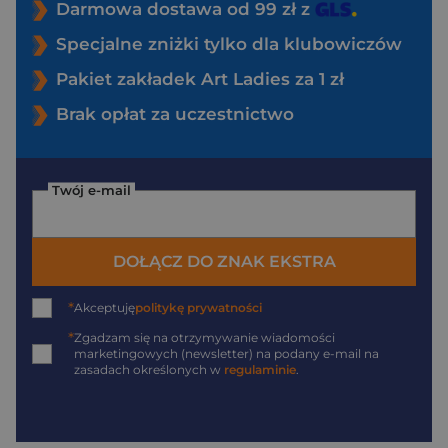
Darmowa dostawa od 99 zł z
Specjalne zniżki tylko dla klubowiczów
Pakiet zakładek Art Ladies za 1 zł
Brak opłat za uczestnictwo
Twój e-mail
DOŁĄCZ DO ZNAK EKSTRA
*
Akceptuję
politykę prywatności
*
Zgadzam się na otrzymywanie wiadomości
marketingowych (newsletter) na podany
e-mail
na
zasadach określonych w
regulaminie
.