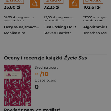
KSIĄŻKA
KSIĄŻKA
KSIĄŻKA
35,80 zł
72,33 zł
102,61 zł
59,90 zł
99,00 zł
137,00 zł
- sugerowana
- sugerowana
- sugerowa
cena detaliczna
cena detaliczna
cena detaliczna
Oczy są najsmaczniejsze
Just F*cking Do It
Monika Kim
Steven Bartlett
Oceny i recenzje książki
Życie Sus
Średnia ocen:
~
/10
Liczba ocen:
0
Powiedz nam, co myślisz!