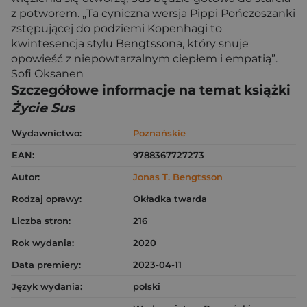
z potworem. „Ta cyniczna wersja Pippi Pończoszanki
zstępującej do podziemi Kopenhagi to
kwintesencja stylu Bengtssona, który snuje
opowieść z niepowtarzalnym ciepłem i empatią”.
Sofi Oksanen
Szczegółowe informacje na temat książki
Życie Sus
Wydawnictwo:
Poznańskie
EAN:
9788367727273
Autor:
Jonas T. Bengtsson
Rodzaj oprawy:
Okładka twarda
Liczba stron:
216
Rok wydania:
2020
Data premiery:
2023-04-11
Język wydania:
polski