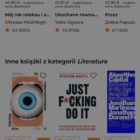
44,90 zł
41,00 zł
42,90 zł
- sugerowana
- sugerowana
- sugerowa
cena detaliczna
cena detaliczna
cena detaliczna
Mój rok relaksu i odpoczynku
Ukochane równanie profesora
Przez
Ottessa Moshfegh
Yoko Ogawa
Zośka Papużan
6,5 (5602)
7,5 (9726)
6,7 (520)
Inne książki z kategorii
Literatura