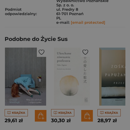
Wydawnictwo Poznańskie
Sp. z o. o.
Podmiot
ul. Fredry 8
odpowiedzialny:
61-701 Poznań
PL
e-mail:
[email protected]
Podobne do Życie Sus
KSIĄŻKA
KSIĄŻKA
KSIĄŻKA
29,61 zł
30,30 zł
28,97 zł