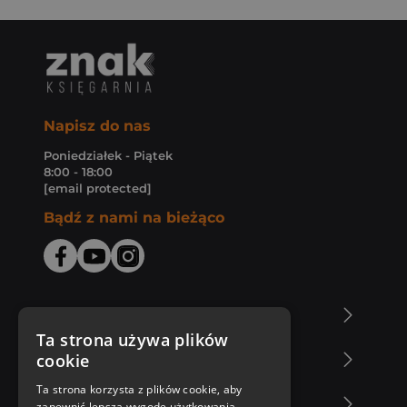
Napisz do nas
Poniedziałek - Piątek
8:00 - 18:00
[email protected]
Bądź z nami na bieżąco
O Księgarni Znak
Ta strona używa plików
cookie
Zakupy u nas
Ta strona korzysta z plików cookie, aby
Nasza oferta
zapewnić lepszą wygodę użytkowania.