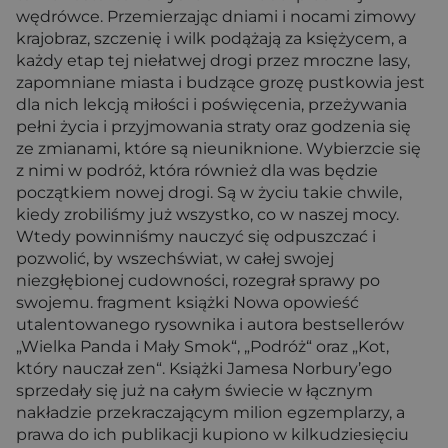
wędrówce. Przemierzając dniami i nocami zimowy
krajobraz, szczenię i wilk podążają za księżycem, a
każdy etap tej niełatwej drogi przez mroczne lasy,
zapomniane miasta i budzące grozę pustkowia jest
dla nich lekcją miłości i poświęcenia, przeżywania
pełni życia i przyjmowania straty oraz godzenia się
ze zmianami, które są nieuniknione. Wybierzcie się
z nimi w podróż, która również dla was będzie
początkiem nowej drogi. Są w życiu takie chwile,
kiedy zrobiliśmy już wszystko, co w naszej mocy.
Wtedy powinniśmy nauczyć się odpuszczać i
pozwolić, by wszechświat, w całej swojej
niezgłębionej cudowności, rozegrał sprawy po
swojemu. fragment książki Nowa opowieść
utalentowanego rysownika i autora bestsellerów
„Wielka Panda i Mały Smok“, „Podróż“ oraz „Kot,
który nauczał zen“. Książki Jamesa Norbury’ego
sprzedały się już na całym świecie w łącznym
nakładzie przekraczającym milion egzemplarzy, a
prawa do ich publikacji kupiono w kilkudziesięciu