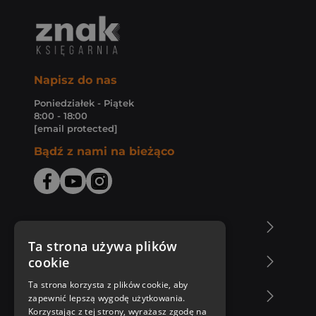
Napisz do nas
Poniedziałek - Piątek
8:00 - 18:00
[email protected]
Bądź z nami na bieżąco
O Księgarni Znak
Ta strona używa plików
cookie
Zakupy u nas
Ta strona korzysta z plików cookie, aby
Nasza oferta
zapewnić lepszą wygodę użytkowania.
Korzystając z tej strony, wyrażasz zgodę na