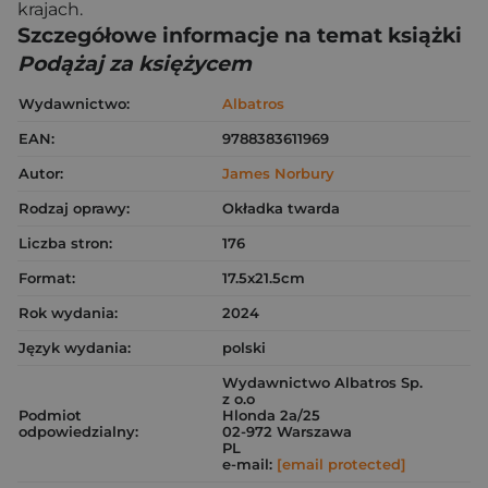
krajach.
Szczegółowe informacje na temat książki
Podążaj za księżycem
Wydawnictwo:
Albatros
EAN:
9788383611969
Autor:
James Norbury
Rodzaj oprawy:
Okładka twarda
Liczba stron:
176
Format:
17.5x21.5cm
Rok wydania:
2024
Język wydania:
polski
Wydawnictwo Albatros Sp.
z o.o
Podmiot
Hlonda 2a/25
odpowiedzialny:
02-972 Warszawa
PL
e-mail:
[email protected]