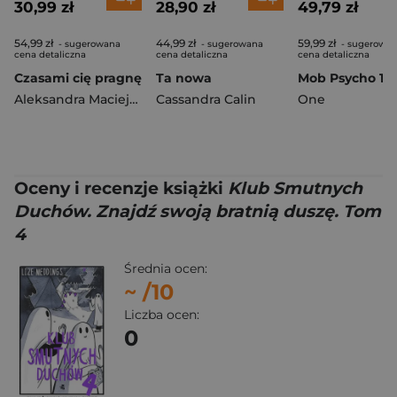
30,99 zł
28,90 zł
49,79 zł
54,99 zł
44,99 zł
59,99 zł
- sugerowana
- sugerowana
- sugerowa
cena detaliczna
cena detaliczna
cena detaliczna
Czasami cię pragnę
Ta nowa
Aleksandra Maciejowska
Cassandra Calin
One
Oceny i recenzje książki
Klub Smutnych
Duchów. Znajdź swoją bratnią duszę. Tom
4
Średnia ocen:
~
/10
Liczba ocen:
0