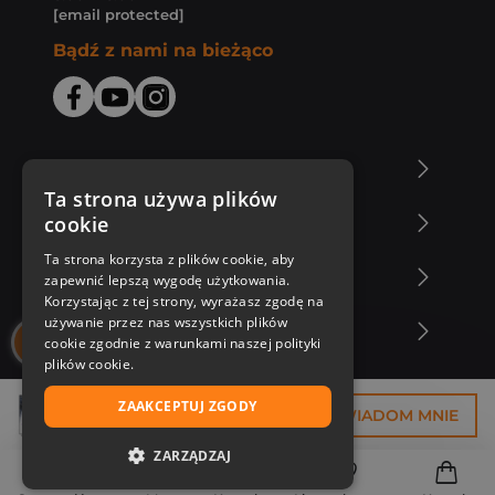
[email protected]
Bądź z nami na bieżąco
O Księgarni Znak
Ta strona używa plików
cookie
Zakupy u nas
Ta strona korzysta z plików cookie, aby
Nasza oferta
zapewnić lepszą wygodę użytkowania.
Korzystając z tej strony, wyrażasz zgodę na
używanie przez nas wszystkich plików
Nasi autorzy
cookie zgodnie z warunkami naszej polityki
plików cookie.
ZAAKCEPTUJ ZGODY
33,74 zł
POWIADOM MNIE
ZARZĄDZAJ