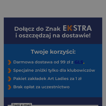
Dołącz do
Znak
i oszczędzaj na dostawie!
Twoje korzyści:
Darmowa dostawa od 99 zł z
Specjalne zniżki tylko dla klubowiczów
Pakiet zakładek Art Ladies za 1 zł
Brak opłat za uczestnictwo
Twój e-mail