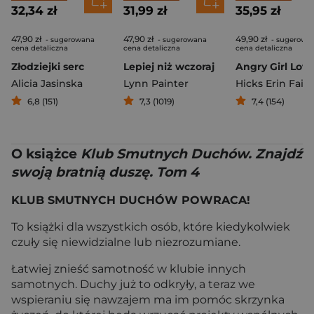
32,34 zł
31,99 zł
35,95 zł
47,90 zł
47,90 zł
49,90 zł
- sugerowana
- sugerowana
- sugerowa
cena detaliczna
cena detaliczna
cena detaliczna
Złodziejki serc
Lepiej niż wczoraj
Alicia Jasinska
Lynn Painter
Hicks Erin Fait
6,8 (151)
7,3 (1019)
7,4 (154)
O książce
Klub Smutnych Duchów. Znajdź
swoją bratnią duszę. Tom 4
KLUB SMUTNYCH DUCHÓW POWRACA!
To książki dla wszystkich osób, które kiedykolwiek
czuły się niewidzialne lub niezrozumiane.
Łatwiej znieść samotność w klubie innych
samotnych. Duchy już to odkryły, a teraz we
wspieraniu się nawzajem ma im pomóc skrzynka