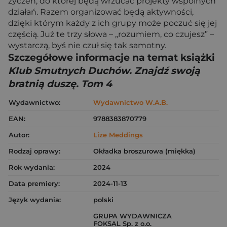
życzeń, do której będą wrzucać projekty wspólnych
działań. Razem organizować będą aktywności,
dzięki którym każdy z ich grupy może poczuć się jej
częścią. Już te trzy słowa – „rozumiem, co czujesz” –
wystarczą, byś nie czuł się tak samotny.
Szczegółowe informacje na temat książki
Klub Smutnych Duchów. Znajdź swoją
bratnią duszę. Tom 4
Wydawnictwo:
Wydawnictwo W.A.B.
EAN:
9788383870779
Autor:
Lize Meddings
Rodzaj oprawy:
Okładka broszurowa (miękka)
Rok wydania:
2024
Data premiery:
2024-11-13
Język wydania:
polski
GRUPA WYDAWNICZA
FOKSAL Sp. z o.o.