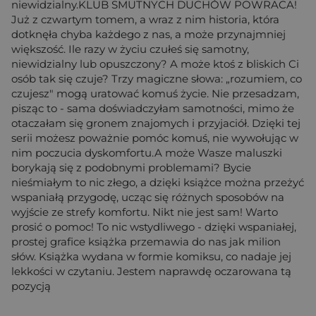
niewidzialny.KLUB SMUTNYCH DUCHÓW POWRACA!
Już z czwartym tomem, a wraz z nim historia, która
dotknęła chyba każdego z nas, a może przynajmniej
większość. Ile razy w życiu czułeś się samotny,
niewidzialny lub opuszczony? A może ktoś z bliskich Ci
osób tak się czuje? Trzy magiczne słowa: „rozumiem, co
czujesz" mogą uratować komuś życie. Nie przesadzam,
pisząc to - sama doświadczyłam samotności, mimo że
otaczałam się gronem znajomych i przyjaciół. Dzięki tej
serii możesz poważnie pomóc komuś, nie wywołując w
nim poczucia dyskomfortu.A może Wasze maluszki
borykają się z podobnymi problemami? Bycie
nieśmiałym to nic złego, a dzięki książce można przeżyć
wspaniałą przygodę, ucząc się różnych sposobów na
wyjście ze strefy komfortu. Nikt nie jest sam! Warto
prosić o pomoc! To nic wstydliwego - dzięki wspaniałej,
prostej grafice książka przemawia do nas jak milion
słów. Książka wydana w formie komiksu, co nadaje jej
lekkości w czytaniu. Jestem naprawdę oczarowana tą
pozycją