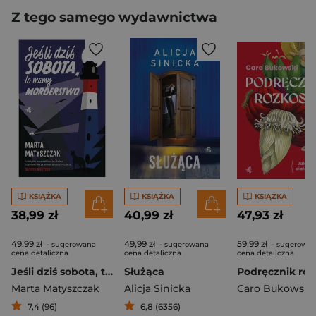
Z tego samego wydawnictwa
KSIĄŻKA
KSIĄŻKA
KSIĄŻKA
38,99 zł
40,99 zł
47,93 zł
49,99 zł
49,99 zł
59,99 zł
- sugerowana
- sugerowana
- sugerowa
cena detaliczna
cena detaliczna
cena detaliczna
Jeśli dziś sobota, to mamy morderstwo
Służąca
Marta Matyszczak
Alicja Sinicka
Caro Bukowski
7,4 (96)
6,8 (6356)