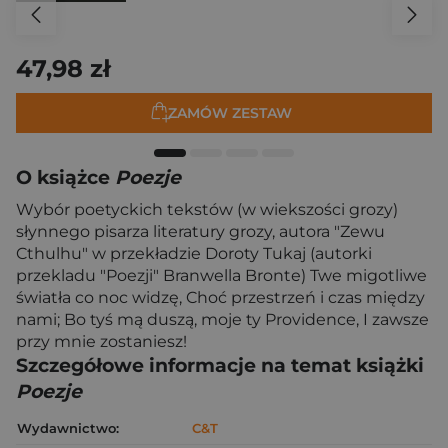
47,98 zł
ZAMÓW ZESTAW
O książce
Poezje
Wybór poetyckich tekstów (w wiekszości grozy)
słynnego pisarza literatury grozy, autora "Zewu
Cthulhu" w przekładzie Doroty Tukaj (autorki
przekladu "Poezji" Branwella Bronte) Twe migotliwe
światła co noc widzę, Choć przestrzeń i czas między
nami; Bo tyś mą duszą, moje ty Providence, I zawsze
przy mnie zostaniesz!
Szczegółowe informacje na temat książki
Poezje
Wydawnictwo:
C&T