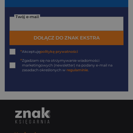
Twój e-mail
DOŁĄCZ DO ZNAK EKSTRA
*
Akceptuję
politykę prywatności
*
Zgadzam się na otrzymywanie wiadomości
marketingowych (newsletter) na podany
e-mail
na
zasadach określonych w
regulaminie
.