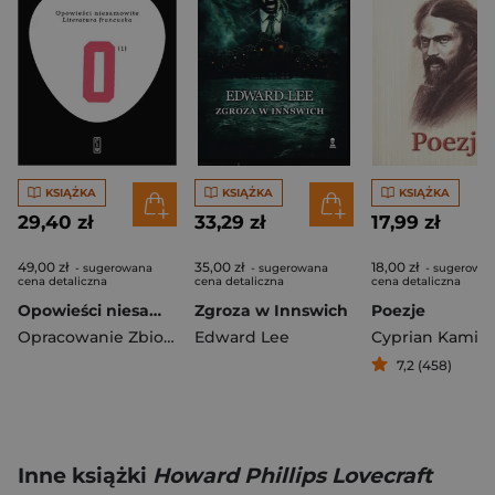
KSIĄŻKA
KSIĄŻKA
KSIĄŻKA
29,40 zł
33,29 zł
17,99 zł
49,00 zł
35,00 zł
18,00 zł
- sugerowana
- sugerowana
- sugerowa
cena detaliczna
cena detaliczna
cena detaliczna
Opowieści niesamowite 1. Literatura francuska
Zgroza w Innswich
Poezje
Opracowanie Zbiorowe
Edward Lee
7,2 (458)
Inne książki
Howard Phillips Lovecraft