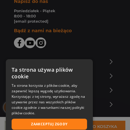
Napisz do nas
Poniedziałek - Piątek
8:00 - 18:00
[email protected]
Bądź z nami na bieżąco
O Księgarni Znak
Ta strona używa plików
cookie
Zakupy u nas
Ta strona korzysta z plików cookie, aby
Nasza oferta
zapewnić lepszą wygodę użytkowania.
Korzystając z tej strony, wyrażasz zgodę na
używanie przez nas wszystkich plików
Nasi autorzy
cookie zgodnie z warunkami naszej polityki
plików cookie.
ZAAKCEPTUJ ZGODY
17,99 zł
DO KOSZYKA