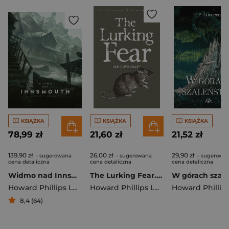
KSIĄŻKA
KSIĄŻKA
KSIĄŻKA
78,99 zł
21,60 zł
21,52 zł
139,90 zł
26,00 zł
29,90 zł
- sugerowana
- sugerowana
- sugerowa
cena detaliczna
cena detaliczna
cena detaliczna
Widmo nad Innsmouth
The Lurking Fear. Collected Short Stories Volume Four. Tales of Mystery & The Supernatural wer. angielska
Howard Phillips Lovecraft
Howard Phillips Lovecraft
8,4 (64)