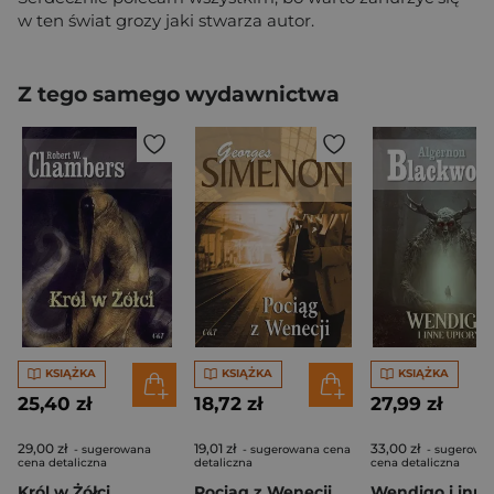
w ten świat grozy jaki stwarza autor.
Z tego samego wydawnictwa
KSIĄŻKA
KSIĄŻKA
KSIĄŻKA
25,40 zł
18,72 zł
27,99 zł
29,00 zł
19,01 zł
33,00 zł
- sugerowana
- sugerowana cena
- sugerowa
cena detaliczna
detaliczna
cena detaliczna
Król w Żółci
Pociąg z Wenecji