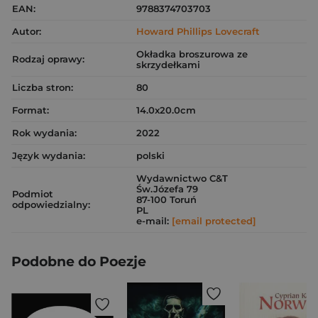
EAN:
9788374703703
Autor:
Howard Phillips Lovecraft
Okładka broszurowa ze
Rodzaj oprawy:
skrzydełkami
Liczba stron:
80
Format:
14.0x20.0cm
Rok wydania:
2022
Język wydania:
polski
Wydawnictwo C&T
Św.Józefa 79
Podmiot
87-100 Toruń
odpowiedzialny:
PL
e-mail:
[email protected]
Podobne do Poezje