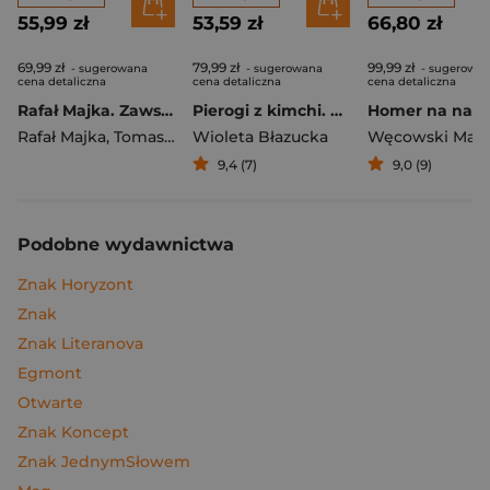
55,99 zł
53,59 zł
66,80 zł
69,99 zł
79,99 zł
99,99 zł
- sugerowana
- sugerowana
- sugerowa
cena detaliczna
cena detaliczna
cena detaliczna
Rafał Majka. Zawsze z przodu. Rozmawia Tomasz Kalemba - książka z autografem
Pierogi z kimchi. Moje ulubione azjatyckie przepisy
Rafał Majka
,
Tomasz Kalemba
Wioleta Błazucka
Węcowski Mar
9,4 (7)
9,0 (9)
Podobne wydawnictwa
Znak Horyzont
Znak
Znak Literanova
Egmont
Otwarte
Znak Koncept
Znak JednymSłowem