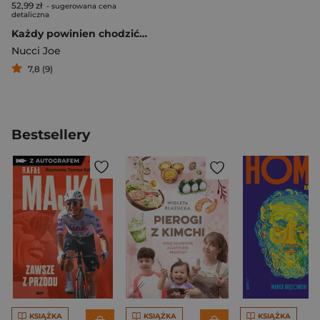
52,99 zł
- sugerowana cena
detaliczna
Każdy powinien chodzić na terapię oraz inne kłamstwa psychologii
Nucci Joe
7,8 (9)
Bestsellery
KSIĄŻKA
KSIĄŻKA
KSIĄŻKA