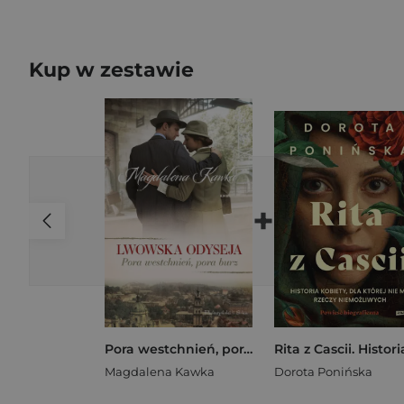
Kup w zestawie
+
Pora westchnień, pora burz. Lwowska odyseja. Tom 1 wyd. 2024
Magdalena Kawka
Dorota Ponińska