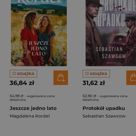
KSIĄŻKA
KSIĄŻKA
36,84 zł
31,62 zł
54,99 zł
52,90 zł
- sugerowana cena
- sugerowana cena
detaliczna
detaliczna
Jeszcze jedno lato
Protokół upadku
Magdalena Kordel
Sebastian Szawcow