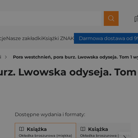
cje
Nasze zakładki
Książki ZNAK
Darmowa dostawa od 99
i
Pora westchnień, pora burz. Lwowska odyseja. Tom 1 w
urz. Lwowska odyseja. Tom
Dostępne wydania i formaty:
Książka
Książka
Okładka broszurowa (miękka)
Okładka broszurowa (miękka)