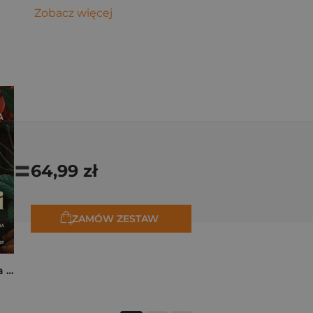
Zobacz więcej
=
64,99 zł
ZAMÓW ZESTAW
Rita z Cascii. Historia kobiety, dla której nie ma rzeczy niemożliwych