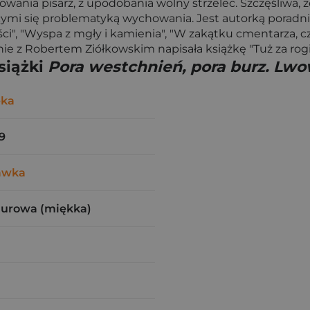
łowania pisarz, z upodobania wolny strzelec. Szczęśliwa,
mi się problematyką wychowania. Jest autorką poradnik
ości", "Wyspa z mgły i kamienia", "W zakątku cmentarza, c
nie z Robertem Ziółkowskim napisała książkę "Tuż za rog
siążki
Pora westchnień, pora burz. Lwo
-ka
9
awka
zurowa (miękka)