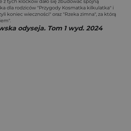
 że z tych klocków dało się zbudować spójną
a dla rodziców "Przygody Kosmatka kilkulatka" i
zyli koniec wieczności" oraz "Rzeka zimna", za którą
iem".
wska odyseja. Tom 1 wyd. 2024