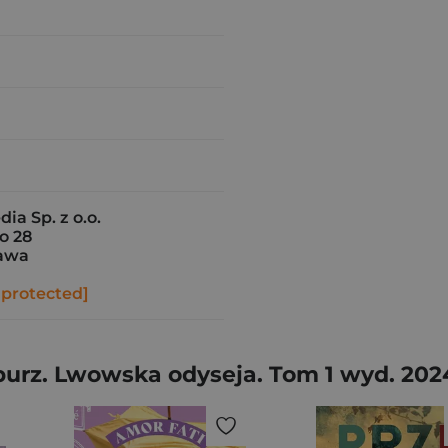
ia Sp. z o.o.
o 28
awa
 protected]
burz. Lwowska odyseja. Tom 1 wyd. 202