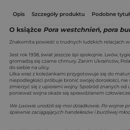
Opis
Szczegóły produktu
Podobne tytuł
O książce
Pora westchnień, pora bu
Znakomita powieść o trudnych ludzkich relacjach w 
Jest rok 1938, świat jeszcze śpi spokojnie. Lwów, ty
gromadzą się czarne chmury. Zanim Ukraińców, Polak
do siebie na ulicy.
Lilka wraz z koleżankami przygotowuje się do matury 
niepodległości próbuje bronić swojej dorosłości, ni
zmierzyć się z upiorami wojny. Spośród znanych od u
ponieważ wojna okaże się sprawdzianem człowieczeńs
We Lwowie urodzili się moi dziadkowie. Po wojnie pr
śpiewnie zaciągających handełesów i burzliwej młod