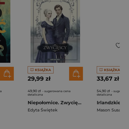
KSIĄŻKA
KSIĄŻKA
29,99 zł
33,67 zł
49,90 zł
54,90 zł
na
- sugerowana cena
- sugerowa
detaliczna
detaliczna
Niepołomice. Zwycięscy
Edyta Świętek
Mason Susan A