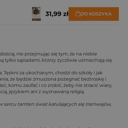
31,99 zł
DO KOSZYKA
dością, nie przejmując się tym, że na niebie
tylko sąsiadami, którzy życzliwie uśmiechają się
a. Tęskni za ukochanym, chodzi do szkoły i jak
stania, że będzie zmuszona pożegnać beztroskę i
 komu zaufać i co zrobić, żeby nie stracić wiary,
ą, językiem ani z wyznawaną religią.
 w sercu tamten świat katulających się tramwajów,