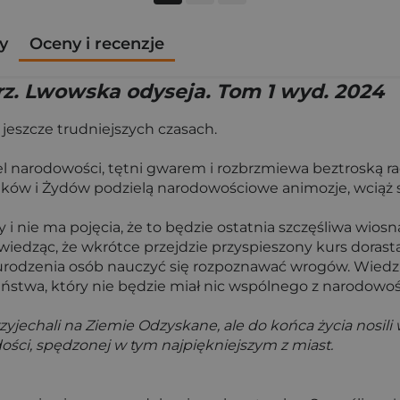
y
Oceny i recenzje
rz. Lwowska odyseja. Tom 1 wyd. 2024
jeszcze trudniejszych czasach.
giel narodowości, tętni gwarem i rozbrzmiewa beztroską ra
ów i Żydów podzielą narodowościowe animozje, wciąż są 
i nie ma pojęcia, że to będzie ostatnia szczęśliwa wiosn
e wiedząc, że wkrótce przejdzie przyspieszony kurs dora
rodzenia osób nauczyć się rozpoznawać wrogów. Wiedzieć,
twa, który nie będzie miał nic wspólnego z narodowości
zyjechali na Ziemie Odzyskane, ale do końca życia nosili
ości, spędzonej w tym najpiękniejszym z miast.