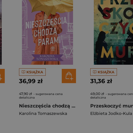
KSIĄŻKA
KSIĄŻKA
36,99 zł
31,36 zł
47,90 zł
49,00 zł
- sugerowana cena
- sugerowana ce
detaliczna
detaliczna
Nieszczęścia chodzą parami. Amor fati. Tom 3
Przeskoczyć mur
Karolina Tomaszewska
Elżbieta Jodko-Kula