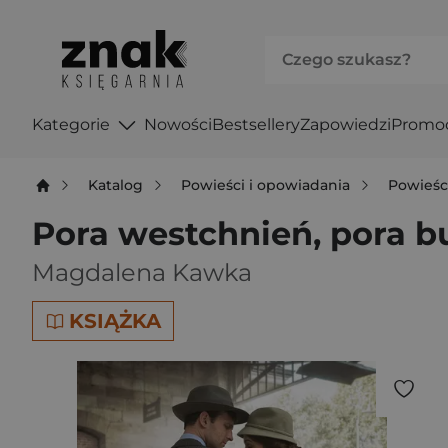
Kategorie
Nowości
Bestsellery
Zapowiedzi
Promo
Katalog
Powieści i opowiadania
Powieśc
Pora westchnień, pora b
Magdalena Kawka
KSIĄŻKA