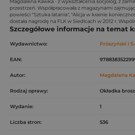
Magdalena Kawka
- z wykształcenia socjolog, z zami
przestrzeń. Współpracowała z magazynami zajmujący
powieści "Sztuka latania", "Alicja w krainie konieczn
dostała nagrodę na FLK w Siedlcach w 2012 r. Wspól
Szczegółowe informacje na temat k
Wydawnictwo:
Prószyński i S
EAN:
978838352299
Autor:
Magdalena K
Rodzaj oprawy:
Okładka bros
Wydanie:
1
Liczba stron:
536