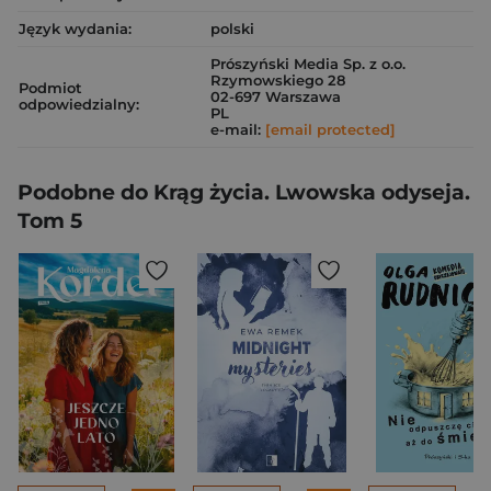
Język wydania:
polski
Prószyński Media Sp. z o.o.
Rzymowskiego 28
Podmiot
02-697 Warszawa
odpowiedzialny:
PL
e-mail:
[email protected]
Podobne do Krąg życia. Lwowska odyseja.
Tom 5