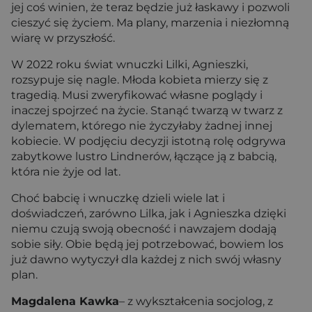
jej coś winien, że teraz będzie już łaskawy i pozwoli
cieszyć się życiem. Ma plany, marzenia i niezłomną
wiarę w przyszłość.
W 2022 roku świat wnuczki Lilki, Agnieszki,
rozsypuje się nagle. Młoda kobieta mierzy się z
tragedią. Musi zweryfikować własne poglądy i
inaczej spojrzeć na życie. Stanąć twarzą w twarz z
dylematem, którego nie życzyłaby żadnej innej
kobiecie. W podjęciu decyzji istotną rolę odgrywa
zabytkowe lustro Lindnerów, łączące ją z babcią,
która nie żyje od lat.
Choć babcię i wnuczkę dzieli wiele lat i
doświadczeń, zarówno Lilka, jak i Agnieszka dzięki
niemu czują swoją obecność i nawzajem dodają
sobie siły. Obie będą jej potrzebować, bowiem los
już dawno wytyczył dla każdej z nich swój własny
plan.
Magdalena Kawka
– z wykształcenia socjolog, z