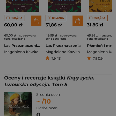
KSIĄŻKA
KSIĄŻKA
KSIĄŻKA
60,00 zł
31,86 zł
31,86 zł
60,00 zł
49,99 zł
49,99 zł
- sugerowana
- sugerowana
- sugerowa
cena detaliczna
cena detaliczna
cena detaliczna
Las Przeznaczenia. Duże litery
Las Przeznaczenia
Płomień i mrok
Magdalena Kawka
Magdalena Kawka
Magdalena Ka
7,9 (13)
7,5 (29)
Oceny i recenzje książki
Krąg życia.
Lwowska odyseja. Tom 5
Średnia ocen:
~
/10
Liczba ocen:
0