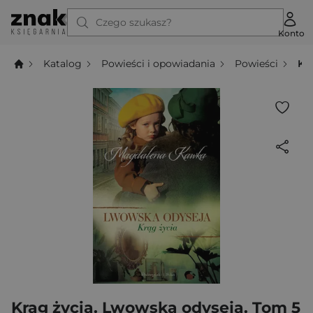
Czego szukasz?
Konto
Katalog
Powieści i opowiadania
Powieści
Kr
Krąg życia. Lwowska odyseja. Tom 5