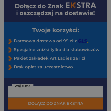
Dołącz do
Znak
i oszczędzaj na dostawie!
Twoje korzyści:
Darmowa dostawa od 99 zł z
Specjalne zniżki tylko dla klubowiczów
Pakiet zakładek Art Ladies za 1 zł
Brak opłat za uczestnictwo
Twój e-mail
DOŁĄCZ DO ZNAK EKSTRA