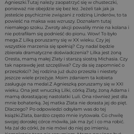
Agnieszki.Tutaj należy zaopatrzyć się w chusteczki,
ponieważ nie obejdzie się bez łez. Jeżeli tak jak ja
jesteście psychicznie związani z rodziną Linderów, to ta
powieść na maksa was wzruszy. Doznałam tutaj
niemałego szoku. Zwroty akcji powaliły mnie na kolana i
nie potrafiłam się podnieść do pionu. Wow! To było
mega.Z Lilką poruszamy się w XX wieku. Czy jej
wszystkie marzenia się spełnią? Czy nadal będzie
zbierała dramatyczne doświadczenia? Lilka jest żoną
Oresta, mamą małej Zlaty i starszą siostrą Michasia. Czy
tak naprawdę jest szczęśliwa? Czy da się zapomnieć o
przeszłości? Jej rodzina już dużo przeszła i niestety
jeszcze wiele przeżyje. Moim zdaniem ta kobieta
zasługuje na medal.Z Agnieszką poruszamy się w XXI
wieku. Ona jest wnuczką Lilki, córką Zlaty, żoną Adama i
mamą dorastającej nastolatki Luli. Ona również jest dla
mnie bohaterką. Jej matka Zlata nie dorasta jej do pięt.
Dlaczego? Po odpowiedzi odsyłam was do tej
książki.Zlata, bardzo często mnie irytowała. Co chwilę
swojej dorosłej córce mówiła, jak ma żyć i co ma robić.
Ma żal do córki, że nie mówi do niej po imieniu.