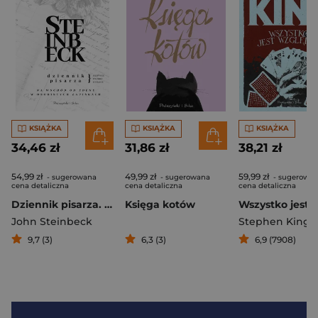
KSIĄŻKA
KSIĄŻKA
KSIĄŻKA
34,46 zł
31,86 zł
38,21 zł
54,99 zł
49,99 zł
59,99 zł
- sugerowana
- sugerowana
- sugerowa
cena detaliczna
cena detaliczna
cena detaliczna
Dziennik pisarza. Na wschód od Edenu w osobistych zapiskach
Księga kotów
John Steinbeck
Stephen King
9,7 (3)
6,3 (3)
6,9 (7908)