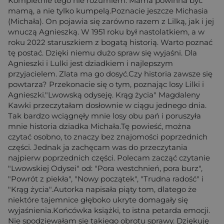
Kompletnie tego nie rozumiem. Mama powinna być
mamą, a nie tylko kumpelą.Poznacie jeszcze Michasia
(Michała). On pojawia się zarówno razem z Lilką, jak i jej
wnuczą Agnieszką. W 1951 roku był nastolatkiem, a w
roku 2022 staruszkiem z bogatą historią. Warto poznać
tę postać. Dzięki niemu dużo spraw się wyjaśni. Dla
Agnieszki i Lulki jest dziadkiem i najlepszym
przyjacielem. Zlata ma go dosyć.Czy historia zawsze się
powtarza? Przekonacie się o tym, poznając losy Lilki i
Agnieszki."Lwowską odyseję. Krąg życia" Magdaleny
Kawki przeczytałam dosłownie w ciągu jednego dnia.
Tak bardzo wciągnęły mnie losy obu pań i poruszyła
mnie historia dziadka Michała.Tę powieść, można
czytać osobno, to znaczy bez znajomości poprzednich
części. Jednak ja zachęcam was do przeczytania
najpierw poprzednich części. Polecam zacząć czytanie
"Lwowskiej Odysei" od: "Pora westchnień, pora burz",
"Powrót z piekła", "Nowy początek", "Trudna radość" i
"Krąg życia".Autorka napisała piąty tom, dlatego że
niektóre tajemnice głęboko ukryte domagały się
wyjaśnienia.Końcówka książki, to istna petarda emocji.
Nie spodziewałam się takiego obrotu sprawy. Dziękuję