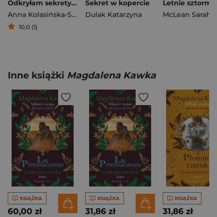
Odkryłam sekrety szejka
Sekret w kopercie
Letnie sztormy
Anna Kolasińska-Szemraj
Dulak Katarzyna
McLean Sarah
10,0 (1)
Inne książki
Magdalena Kawka
KSIĄŻKA
KSIĄŻKA
KSIĄŻKA
60,00 zł
31,86 zł
31,86 zł