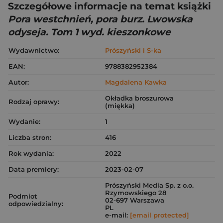
Szczegółowe informacje na temat książki
Pora westchnień, pora burz. Lwowska
odyseja. Tom 1 wyd. kieszonkowe
Wydawnictwo:
Prószyński i S-ka
EAN:
9788382952384
Autor:
Magdalena Kawka
Okładka broszurowa
Rodzaj oprawy:
(miękka)
Wydanie:
1
Liczba stron:
416
Rok wydania:
2022
Data premiery:
2023-02-07
Prószyński Media Sp. z o.o.
Rzymowskiego 28
Podmiot
02-697 Warszawa
odpowiedzialny:
PL
e-mail:
[email protected]