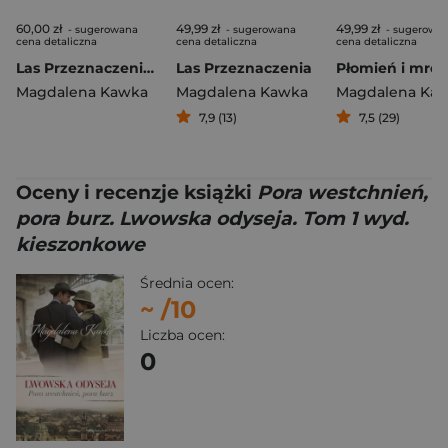
60,00 zł
49,99 zł
49,99 zł
- sugerowana
- sugerowana
- sugerowa
cena detaliczna
cena detaliczna
cena detaliczna
Las Przeznaczenia. Duże litery
Las Przeznaczenia
Płomień i mrok
Magdalena Kawka
Magdalena Kawka
Magdalena Ka
7,9 (13)
7,5 (29)
Oceny i recenzje książki
Pora westchnień,
pora burz. Lwowska odyseja. Tom 1 wyd.
kieszonkowe
Średnia ocen:
~
/10
Liczba ocen:
0