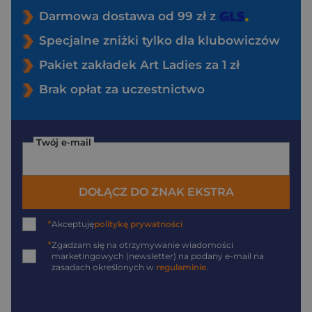
Darmowa dostawa od 99 zł z
Specjalne zniżki tylko dla klubowiczów
Pakiet zakładek Art Ladies za 1 zł
Brak opłat za uczestnictwo
Twój e-mail
DOŁĄCZ DO ZNAK EKSTRA
*
Akceptuję
politykę prywatności
*
Zgadzam się na otrzymywanie wiadomości
marketingowych (newsletter) na podany
e-mail
na
zasadach określonych w
regulaminie
.