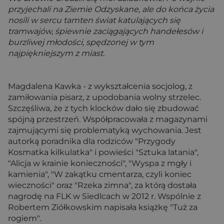
przyjechali na Ziemie Odzyskane, ale do końca życia
nosili w sercu tamten świat katulających się
tramwajów, śpiewnie zaciągających handełesów i
burzliwej młodości, spędzonej w tym
najpiękniejszym z miast.
Magdalena Kawka
- z wykształcenia socjolog, z
zamiłowania pisarz, z upodobania wolny strzelec.
Szczęśliwa, że z tych klocków dało się zbudować
spójną przestrzeń. Współpracowała z magazynami
zajmującymi się problematyką wychowania. Jest
autorką poradnika dla rodziców "Przygody
Kosmatka kilkulatka" i powieści "Sztuka latania",
"Alicja w krainie konieczności", "Wyspa z mgły i
kamienia", "W zakątku cmentarza, czyli koniec
wieczności" oraz "Rzeka zimna", za którą dostała
nagrodę na FLK w Siedlcach w 2012 r. Wspólnie z
Robertem Ziółkowskim napisała książkę "Tuż za
rogiem".