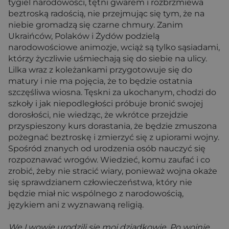
tygiel narodowości, tętni gwarem i rozbrzmiewa
beztroską radością, nie przejmując się tym, że na
niebie gromadzą się czarne chmury. Zanim
Ukraińców, Polaków i Żydów podzielą
narodowościowe animozje, wciąż są tylko sąsiadami,
którzy życzliwie uśmiechają się do siebie na ulicy.
Lilka wraz z koleżankami przygotowuje się do
matury i nie ma pojęcia, że to będzie ostatnia
szczęśliwa wiosna. Tęskni za ukochanym, chodzi do
szkoły i jak niepodległości próbuje bronić swojej
dorosłości, nie wiedząc, że wkrótce przejdzie
przyspieszony kurs dorastania, że będzie zmuszona
pożegnać beztroskę i zmierzyć się z upiorami wojny.
Spośród znanych od urodzenia osób nauczyć się
rozpoznawać wrogów. Wiedzieć, komu zaufać i co
zrobić, żeby nie stracić wiary, ponieważ wojna okaże
się sprawdzianem człowieczeństwa, który nie
będzie miał nic wspólnego z narodowością,
językiem ani z wyznawaną religią.
We Lwowie urodzili się moi dziadkowie. Po wojnie