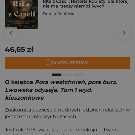
Rita z Cascii. Historia kobiety, dla której
nie ma rzeczy niemożliwych
Dorota Ponińska
46,65 zł
ZAMÓW ZESTAW
O książce
Pora westchnień, pora burz.
Lwowska odyseja. Tom 1 wyd.
kieszonkowe
Znakomita powieść o trudnych ludzkich relacjach w
jeszcze trudniejszych czasach.
Jest rok 1938, świat jeszcze śpi spokojnie. Lwów,