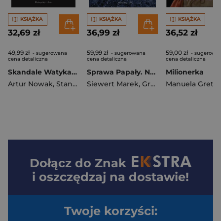
KSIĄŻKA
KSIĄŻKA
KSIĄŻKA
32,69 zł
36,99 zł
36,52 zł
49,99 zł
59,99 zł
59,00 zł
- sugerowana
- sugerowana
- sugerowa
cena detaliczna
cena detaliczna
cena detaliczna
Skandale Watykanu. Władza, sekrety i upadek papieskiego dworu
Sprawa Papały. Największa porażka polskiej policji
Milionerka
Artur Nowak
,
Stanisław Obirek
Siewert Marek
,
Grzegorz Głuszak
Dołącz do
Znak
i oszczędzaj na dostawie!
Twoje korzyści: