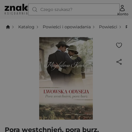
Czego szukasz?
Konto
Katalog
Powieści i opowiadania
Powieści
Po
Pora westchnień, pora burz.