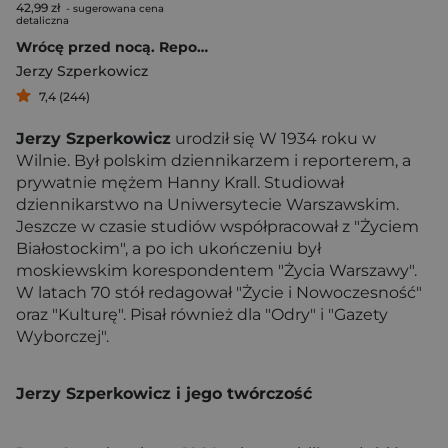
42,99 zł
- sugerowana cena
detaliczna
Wrócę przed nocą. Reportaż o przemilczanym.
Jerzy Szperkowicz
7,4 (244)
Jerzy Szperkowicz
urodził się W 1934 roku w
Wilnie. Był polskim dziennikarzem i reporterem, a
prywatnie mężem Hanny Krall. Studiował
dziennikarstwo na Uniwersytecie Warszawskim.
Jeszcze w czasie studiów współpracował z "Życiem
Białostockim", a po ich ukończeniu był
moskiewskim korespondentem "Życia Warszawy".
W latach 70 stół redagował "Życie i Nowoczesność"
oraz "Kulturę". Pisał również dla "Odry" i "Gazety
Wyborczej".
Jerzy Szperkowicz i jego twórczość