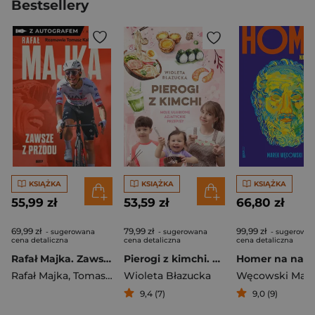
Bestsellery
KSIĄŻKA
KSIĄŻKA
KSIĄŻKA
55,99 zł
53,59 zł
66,80 zł
69,99 zł
79,99 zł
99,99 zł
- sugerowana
- sugerowana
- sugerowa
cena detaliczna
cena detaliczna
cena detaliczna
Rafał Majka. Zawsze z przodu. Rozmawia Tomasz Kalemba - książka z autografem
Pierogi z kimchi. Moje ulubione azjatyckie przepisy
Rafał Majka
,
Tomasz Kalemba
Wioleta Błazucka
Węcowski Mar
9,4 (7)
9,0 (9)