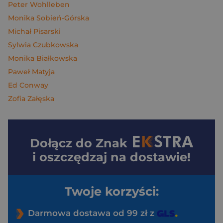
Peter Wohlleben
Monika Sobień-Górska
Michał Pisarski
Sylwia Czubkowska
Monika Białkowska
Paweł Matyja
Ed Conway
Zofia Załęska
Dołącz do
Znak
i oszczędzaj na dostawie!
Twoje korzyści:
Darmowa dostawa od 99 zł z