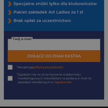
Specjalne zniżki tylko dla klubowiczów
Pakiet zakładek Art Ladies za 1 zł
Brak opłat za uczestnictwo
Twój e-mail
DOŁĄCZ DO ZNAK EKSTRA
*
Akceptuję
politykę prywatności
*
Zgadzam się na otrzymywanie wiadomości
marketingowych (newsletter) na podany
e-mail
na
zasadach określonych w
regulaminie
.