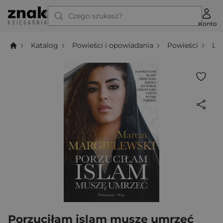
Czego szukasz?
Konto
Katalog
Powieści i opowiadania
Powieści
Li
Porzuciłam islam muszę umrzeć