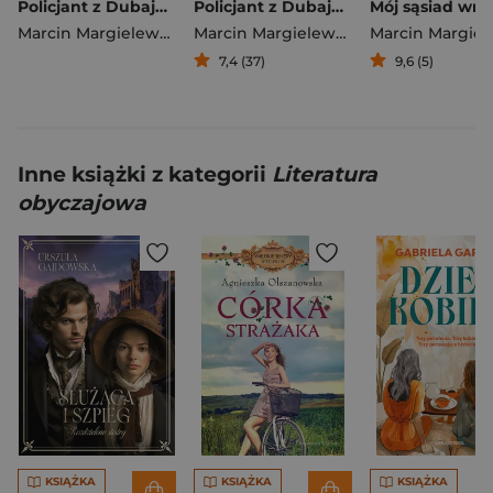
Policjant z Dubaju. Tom 2
Policjant z Dubaju. Tom 1
Marcin Margielewski
Marcin Margielewski
7,4 (37)
9,6 (5)
Inne książki z kategorii
Literatura
obyczajowa
KSIĄŻKA
KSIĄŻKA
KSIĄŻKA