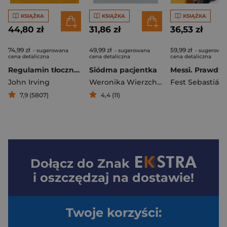
KSIĄŻKA
KSIĄŻKA
KSIĄŻKA
44,80 zł
31,86 zł
36,53 zł
74,99 zł
49,99 zł
59,99 zł
- sugerowana
- sugerowana
- sugerowa
cena detaliczna
cena detaliczna
cena detaliczna
Regulamin tłoczni win
Siódma pacjentka
John Irving
Weronika Wierzchowska
Fest Sebastián
7,9 (5807)
4,4 (11)
Dołącz do
Znak
i oszczędzaj na dostawie!
Twoje korzyści: