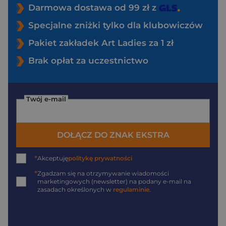
Darmowa dostawa od 99 zł z
Specjalne zniżki tylko dla klubowiczów
Pakiet zakładek Art Ladies za 1 zł
Brak opłat za uczestnictwo
Twój e-mail
DOŁĄCZ DO ZNAK EKSTRA
*
Akceptuję
politykę prywatności
*
Zgadzam się na otrzymywanie wiadomości
marketingowych (newsletter) na podany
e-mail
na
zasadach określonych w
regulaminie
.