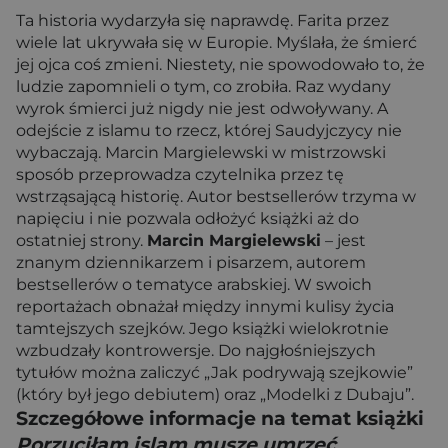
Ta historia wydarzyła się naprawdę. Farita przez
wiele lat ukrywała się w Europie. Myślała, że śmierć
jej ojca coś zmieni. Niestety, nie spowodowało to, że
ludzie zapomnieli o tym, co zrobiła. Raz wydany
wyrok śmierci już nigdy nie jest odwoływany. A
odejście z islamu to rzecz, której Saudyjczycy nie
wybaczają. Marcin Margielewski w mistrzowski
sposób przeprowadza czytelnika przez tę
wstrząsającą historię. Autor bestsellerów trzyma w
napięciu i nie pozwala odłożyć książki aż do
ostatniej strony.
Marcin Margielewski
– jest
znanym dziennikarzem i pisarzem, autorem
bestsellerów o tematyce arabskiej. W swoich
reportażach obnażał między innymi kulisy życia
tamtejszych szejków. Jego książki wielokrotnie
wzbudzały kontrowersje. Do najgłośniejszych
tytułów można zaliczyć „Jak podrywają szejkowie”
(który był jego debiutem) oraz „Modelki z Dubaju”.
Szczegółowe informacje na temat książki
Porzuciłam islam muszę umrzeć