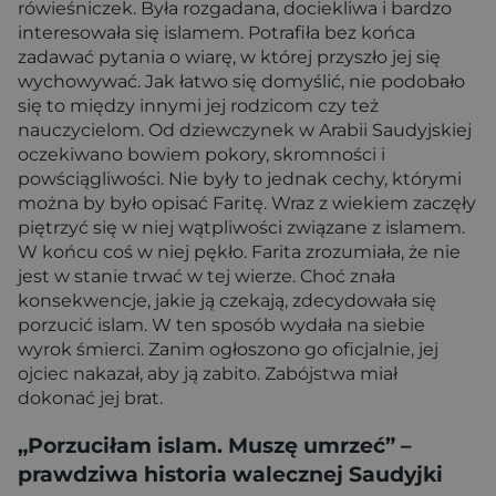
rówieśniczek. Była rozgadana, dociekliwa i bardzo
interesowała się islamem. Potrafiła bez końca
zadawać pytania o wiarę, w której przyszło jej się
wychowywać. Jak łatwo się domyślić, nie podobało
się to między innymi jej rodzicom czy też
nauczycielom. Od dziewczynek w Arabii Saudyjskiej
oczekiwano bowiem pokory, skromności i
powściągliwości. Nie były to jednak cechy, którymi
można by było opisać Faritę. Wraz z wiekiem zaczęły
piętrzyć się w niej wątpliwości związane z islamem.
W końcu coś w niej pękło. Farita zrozumiała, że nie
jest w stanie trwać w tej wierze. Choć znała
konsekwencje, jakie ją czekają, zdecydowała się
porzucić islam. W ten sposób wydała na siebie
wyrok śmierci. Zanim ogłoszono go oficjalnie, jej
ojciec nakazał, aby ją zabito. Zabójstwa miał
dokonać jej brat.
„Porzuciłam islam. Muszę umrzeć”
–
prawdziwa historia walecznej Saudyjki