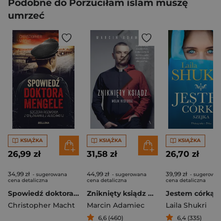
Podobne do Porzuciłam islam muszę
umrzeć
KSIĄŻKA
KSIĄŻKA
KSIĄŻKA
26,99 zł
31,58 zł
26,70 zł
34,99 zł
44,99 zł
39,99 zł
- sugerowana
- sugerowana
- sugerowa
cena detaliczna
cena detaliczna
cena detaliczna
Spowiedź doktora Mengele
Zniknięty ksiądz Moja historia
Christopher Macht
Marcin Adamiec
Laila Shukri
6,6 (460)
6,4 (335)