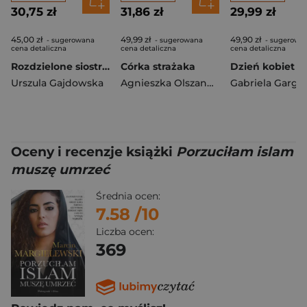
30,75 zł
31,86 zł
29,99 zł
45,00 zł
49,99 zł
49,90 zł
- sugerowana
- sugerowana
- sugerowa
cena detaliczna
cena detaliczna
cena detaliczna
Rozdzielone siostry Tom 1 Służąca i szpieg
Córka strażaka
Dzień kobiet
Urszula Gajdowska
Agnieszka Olszanowska
Gabriela Garga
Oceny i recenzje książki
Porzuciłam islam
muszę umrzeć
Średnia ocen:
7.58
/10
Liczba ocen:
369