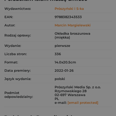
Wydawnictwo:
Prószyński i S-ka
EAN:
9788382343533
Autor:
Marcin Margielewski
Okładka broszurowa
Rodzaj oprawy:
(miękka)
Wydanie:
pierwsze
Liczba stron:
336
Format:
14.0x20.5cm
Data premiery:
2022-01-26
Język wydania:
polski
Prószyński Media Sp. z o.o.
Rzymowskiego 28
Podmiot
02-697 Warszawa
odpowiedzialny:
PL
e-mail:
[email protected]