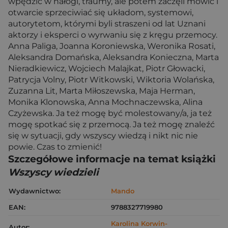
wpędzić w nałogi, traumy, ale potem zaczęli mówić i
otwarcie sprzeciwiać się układom, systemowi,
autorytetom, którymi byli straszeni od lat Uznani
aktorzy i eksperci o wyrwaniu się z kręgu przemocy.
Anna Paliga, Joanna Koroniewska, Weronika Rosati,
Aleksandra Domańska, Aleksandra Konieczna, Marta
Nieradkiewicz, Wojciech Malajkat, Piotr Głowacki,
Patrycja Volny, Piotr Witkowski, Wiktoria Wolańska,
Zuzanna Lit, Marta Miłoszewska, Maja Herman,
Monika Klonowska, Anna Mochnaczewska, Alina
Czyżewska. Ja też mogę być molestowany/a, ja też
mogę spotkać się z przemocą. Ja też mogę znaleźć
się w sytuacji, gdy wszyscy wiedzą i nikt nic nie
powie. Czas to zmienić!
Szczegółowe informacje na temat książki
Wszyscy wiedzieli
Wydawnictwo:
Mando
EAN:
9788327719980
Karolina Korwin-
Autor: