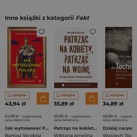
Inne książki z kategorii
Fakt
KSIĄŻKA
KSIĄŻKA
KSIĄŻKA
43,94 zł
35,89 zł
34,89 zł
54,99 zł
59,90 zł
49,90 zł
- sugerowana
- sugerowana
- sugerowa
cena detaliczna
cena detaliczna
cena detaliczna
Jak wytresować Polaka
Patrząc na kobiety, patrząc na wojnę. Dziennik wojny i sprawiedliwości
Bartosz Skrobisz
Wiktoria Amelina
Wojciech Toc