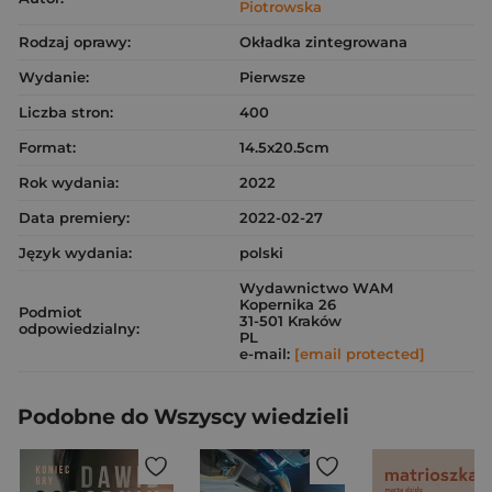
Piotrowska
Rodzaj oprawy:
Okładka zintegrowana
Wydanie:
Pierwsze
Liczba stron:
400
Format:
14.5x20.5cm
Rok wydania:
2022
Data premiery:
2022-02-27
Język wydania:
polski
Wydawnictwo WAM
Kopernika 26
Podmiot
31-501 Kraków
odpowiedzialny:
PL
e-mail:
[email protected]
Podobne do Wszyscy wiedzieli