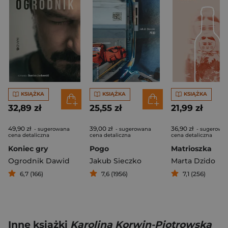
KSIĄŻKA
KSIĄŻKA
KSIĄŻKA
32,89 zł
25,55 zł
21,99 zł
49,90 zł
39,00 zł
36,90 zł
- sugerowana
- sugerowana
- sugerowa
cena detaliczna
cena detaliczna
cena detaliczna
Koniec gry
Pogo
Matrioszka
Ogrodnik Dawid
Jakub Sieczko
Marta Dzido
6,7 (166)
7,6 (1956)
7,1 (256)
Inne książki
Karolina Korwin-Piotrowska