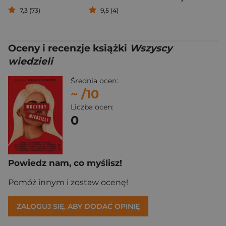
7,3 (73)
9,5 (4)
Oceny i recenzje książki
Wszyscy
wiedzieli
Średnia ocen:
~
/10
Liczba ocen:
0
Powiedz nam, co myślisz!
Pomóż innym i zostaw ocenę!
ZALOGUJ SIĘ, ABY DODAĆ OPINIĘ