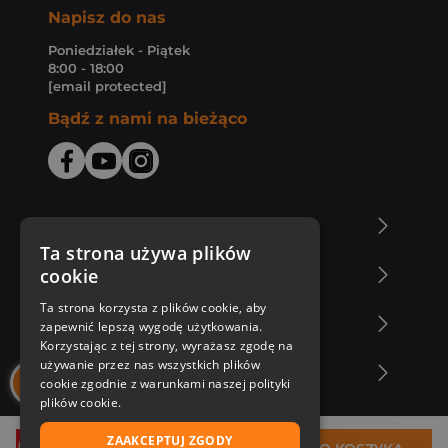
Napisz do nas
Poniedziałek - Piątek
8:00 - 18:00
[email protected]
Bądź z nami na bieżąco
O Księgarni Znak
Ta strona używa plików
cookie
Zakupy u nas
Ta strona korzysta z plików cookie, aby
Nasza oferta
zapewnić lepszą wygodę użytkowania.
Korzystając z tej strony, wyrażasz zgodę na
używanie przez nas wszystkich plików
Nasi autorzy
cookie zgodnie z warunkami naszej polityki
plików cookie.
ZAAKCEPTUJ ZGODY