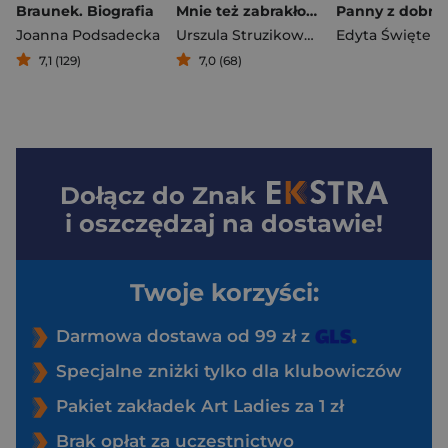
Braunek. Biografia
Mnie też zabrakło sił. O kryzysie, psychoterapii i odzyskaniu siebie
Joanna Podsadecka
Urszula Struzikowska-Marynicz
Edyta Świętek
,
Glink
7,1 (129)
7,0 (68)
Dołącz do
Znak
i oszczędzaj na dostawie!
Twoje korzyści:
Darmowa dostawa od 99 zł z
Specjalne zniżki tylko dla klubowiczów
Pakiet zakładek Art Ladies za 1 zł
Brak opłat za uczestnictwo