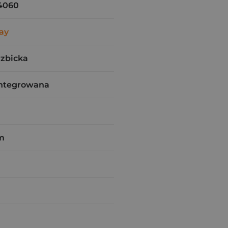
4060
ay
zbicka
integrowana
m