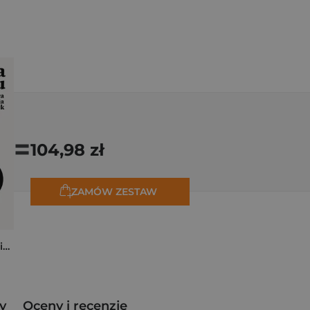
=
104,98 zł
ZAMÓW ZESTAW
Cena czasu. Prawdziwa historia odsetek
y
Oceny i recenzje