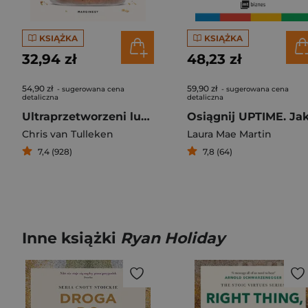
KSIĄŻKA
KSIĄŻKA
32,94 zł
48,23 zł
54,90 zł
59,90 zł
- sugerowana cena
- sugerowana cena
detaliczna
detaliczna
Ultraprzetworzeni ludzie. Dlaczego wszyscy jemy rzeczy, które nie są jedzeniem... i czemu nie możemy przestać?
Chris van Tulleken
Laura Mae Martin
7,4 (928)
7,8 (64)
Inne książki
Ryan Holiday