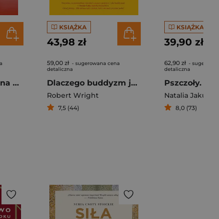
KSIĄŻKA
KSIĄŻKA
43,98 zł
39,90 zł
59,00 zł
62,90 zł
a
- sugerowana cena
- sugerowa
detaliczna
detaliczna
Psychoza Umysł na granicy światów
Dlaczego buddyzm jest prawdziwy. Naukowe i filozoficzne podstawy medytacji i oświecenia
Robert Wright
Natalia Jakubus
7,5 (44)
8,0 (73)