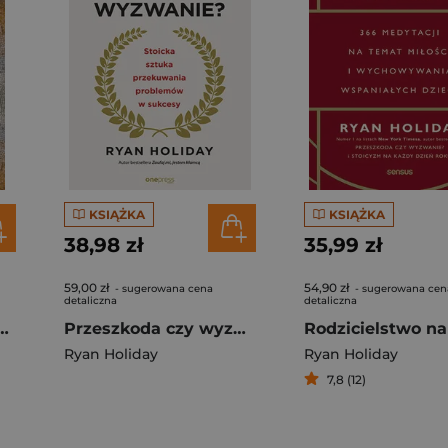
KSIĄŻKA
KSIĄŻKA
38,98 zł
35,99 zł
59,00 zł
54,90 zł
- sugerowana cena
- sugerowana cen
detaliczna
detaliczna
Thing, Right Now
Przeszkoda czy wyzwanie? Stoicka sztuka przekuwania problemów w sukcesy
Ryan Holiday
Ryan Holiday
7,8 (12)