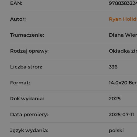
EAN:
978838322
Autor:
Ryan Holid
Tłumaczenie:
Diana Wier
Rodzaj oprawy:
Okładka z
Liczba stron:
336
Format:
14.0x20.8c
Rok wydania:
2025
Data premiery:
2025-07-11
Język wydania:
polski