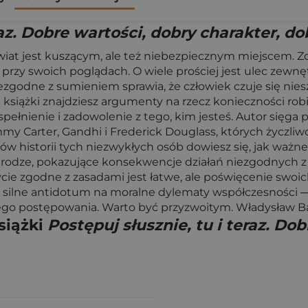
raz. Dobre wartości, dobry charakter, d
świat jest kuszącym, ale też niebezpiecznym miejscem. 
wać przy swoich poglądach. O wiele prościej jest ulec 
godne z sumieniem sprawia, że człowiek czuje się nies
j książki znajdziesz argumenty na rzecz konieczności robien
ełnienie i zadowolenie z tego, kim jesteś. Autor sięga p
mmy Carter, Gandhi i Frederick Douglass, których życzliwo
ów historii tych niezwykłych osób dowiesz się, jak ważn
strodze, pokazujące konsekwencje działań niezgodnych 
życie zgodne z zasadami jest łatwe, ale poświęcenie swo
o silne antidotum na moralne dylematy współczesności ― 
ego postępowania. Warto być przyzwoitym. Władysław B
siążki
Postępuj słusznie, tu i teraz. Do