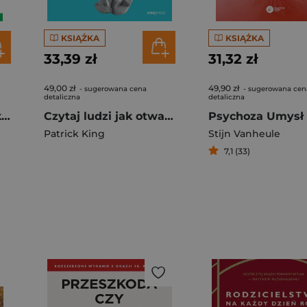
KSIĄŻKA
KSIĄŻKA
33,39 zł
31,32 zł
49,00 zł
49,90 zł
- sugerowana cena
- sugerowana cen
detaliczna
detaliczna
Osiągnij UPTIME. Jak zamienić chaos w kalendarzu na porządek i produktywność
Czytaj ludzi jak otwartą księgę. Jak analizować, rozumieć i przewidywać ludzkie myśli, intencje i zachowania
Patrick King
Stijn Vanheule
7,1 (33)