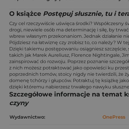
O książce
Postępuj słusznie, tu i te
Czy cel rzeczywiście uświęca środki? Współczesny 
drogi, niewiele osób ma determinację i siłę, by tr
wbrew własnym przekonaniom. Jednak działanie niez
Pójdziesz na łatwiznę czy zrobisz to, co należy? W te
Dzięki takiemu postępowaniu osiągniesz szczęście, sp
takich jak Marek Aureliusz, Florence Nightingale, Ji
zainspirować do rozwoju. Poprzez poznanie szczegół
z nich możesz potraktować jako opowieści ku prze
poprzednich tomów, stoicy nigdy nie twierdzili, że 
domenę tchórzy i głupców. Potraktuj tę książkę jak
dzięki któremu nabierzesz trwałego nawyku słuszn
Szczegółowe informacje na temat k
czyny
Wydawnictwo:
OnePress