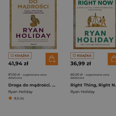
KSIĄŻKA
KSIĄŻKA
41,94 zł
36,99 zł
67,00 zł
60,00 zł
- sugerowana cena
- sugerowana cena
detaliczna
detaliczna
Droga do mądrości. Nauka, dyscyplina i codzienna praktyka
Right 
Ryan Holiday
Ryan Holiday
8,5 (4)