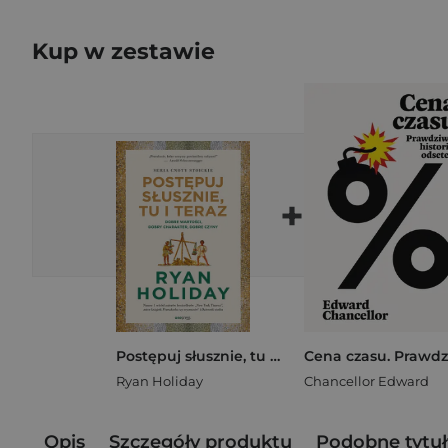
Kup w zestawie
+
Postępuj słusznie, tu i teraz. Dobre wartości, dobry charakter, dobre czyny
Ryan Holiday
Chancellor Edward
Opis
Szczegóły produktu
Podobne tytuł