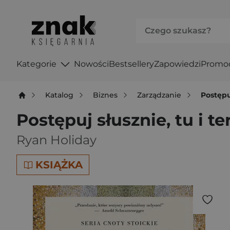
Kategorie
Nowości
Bestsellery
Zapowiedzi
Promo
Katalog
Biznes
Zarządzanie
Postępu
Postępuj słusznie, tu i t
Ryan Holiday
KSIĄŻKA