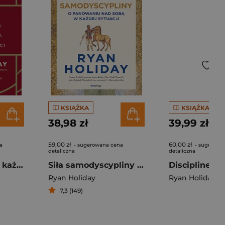
KSIĄŻKA
KSIĄŻKA
38,98 zł
39,99 zł
59,00 zł
60,00 zł
a
- sugerowana cena
- sugerowa
detaliczna
detaliczna
Rodzicielstwo na każdy dzień roku. 366 medytacji na temat miłości i wychowywania wspaniałych dzieci
Siła samodyscypliny O panowaniu nad sobą w każdej sytuacji
Discipline Is
Ryan Holiday
Ryan Holiday
7,3 (149)