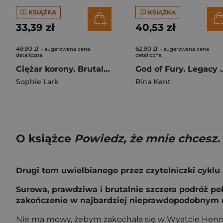
KSIĄŻKA
KSIĄŻKA
33,39 zł
40,53 zł
49,90 zł
62,90 zł
- sugerowana cena
- sugerowana cena
detaliczna
detaliczna
Ciężar korony. Brutalne dziedzictwo. Tom 6
God of Fury. Le
Sophie Lark
Rina Kent
O książce
Powiedz, że mnie chcesz.
Drugi tom uwielbianego przez czytelniczki cyklu
Surowa, prawdziwa i brutalnie szczera podróż pe
zakończenie w najbardziej nieprawdopodobnym 
Nie ma mowy, żebym zakochała się w Wyatcie Henn