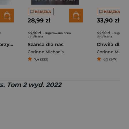
KSIĄŻKA
KSIĄŻKA
28,99 zł
33,90 zł
44,90 zł
44,90 zł
a
- sugerowana cena
- sugerowa
detaliczna
detaliczna
Pomóż mi sobie przypomnieć
Szansa dla nas
Chwila dla si
Corinne Michaels
Corinne Michae
7,4 (222)
6,9 (247)
s. Tom 2 wyd. 2022