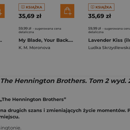
KSIĄŻKA
KSIĄŻKA
35,69 zł
35,69 zł
59,99 zł
59,99 zł
- sugerowana cena
- sugerowana cen
detaliczna
detaliczna
gacy of Gods Tom 5
My Blade, Your Back. Dark Forces (ilustrowane brzegi)
K. M. Moronova
Ludka Skrzydlewsk
 The Hennington Brothers. Tom 2 wyd. 
 „The Hennington Brothers”
łna drugich szans i zmieniających życie momentów. P
miejscu.
ingtonie.