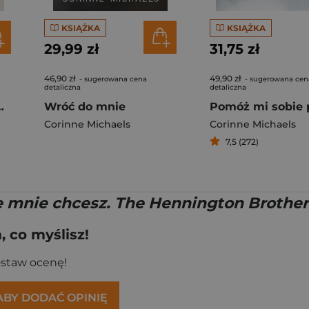
KSIĄŻKA
KSIĄŻKA
29,99 zł
31,75 zł
46,90 zł
49,90 zł
- sugerowana cena
- sugerowana cen
detaliczna
detaliczna
lock Family. Tom 1
Wróć do mnie
Corinne Michaels
Corinne Michaels
7,5 (272)
e mnie chcesz. The Hennington Brother
 co myślisz!
ostaw ocenę!
 ABY DODAĆ OPINIĘ