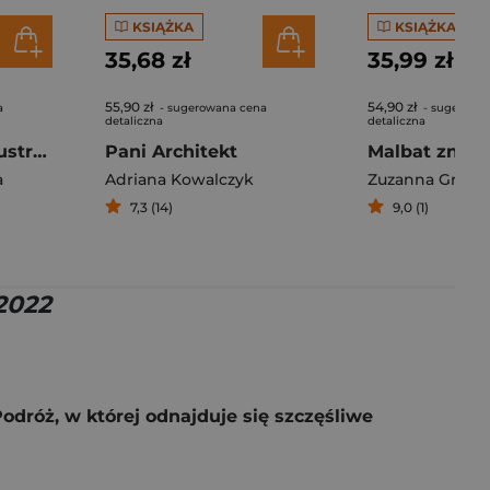
KSIĄŻKA
KSIĄŻKA
35,68 zł
35,99 zł
55,90 zł
54,90 zł
a
- sugerowana cena
- sugerowa
detaliczna
detaliczna
Lavender Kiss (ilustrowane brzegi)
Pani Architekt
Malbat znacz
a
Adriana Kowalczyk
Zuzanna Groma
7,3 (14)
9,0 (1)
2022
odróż, w której odnajduje się szczęśliwe