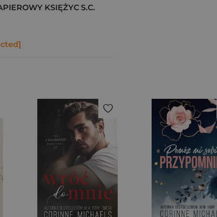
IEROWY KSIĘŻYC S.C.
ected]