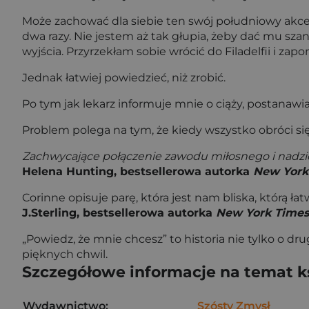
Może zachować dla siebie ten swój południowy akcent
dwa razy. Nie jestem aż tak głupia, żeby dać mu sza
wyjścia. Przyrzekłam sobie wrócić do Filadelfii i zap
Jednak łatwiej powiedzieć, niż zrobić.
Po tym jak lekarz informuje mnie o ciąży, postanawia
Problem polega na tym, że kiedy wszystko obróci si
Zachwycające połączenie zawodu miłosnego i nadziei
Helena Hunting, bestsellerowa autorka
New York
Corinne opisuje parę, która jest nam bliska, którą ła
J.Sterling, bestsellerowa autorka
New York Time
„Powiedz, że mnie chcesz” to historia nie tylko o dru
pięknych chwil.
Szczegółowe informacje na temat k
Wydawnictwo:
Szósty Zmysł