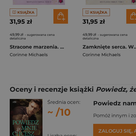
KSIĄŻKA
KSIĄŻKA
31,95 zł
31,95 zł
49,99 zł
49,99 zł
- sugerowana cena
- sugerowana cena
detaliczna
detaliczna
Stracone marzenia. Whitlock Family. Tom 2
Zamknięte serca. Whit
Corinne Michaels
Corinne Michaels
Oceny i recenzje książki
Powiedz, ż
Średnia ocen:
Powiedz nam,
~
/10
Pomóż innym i z
ZALOGUJ SIĘ,
Liczba ocen: