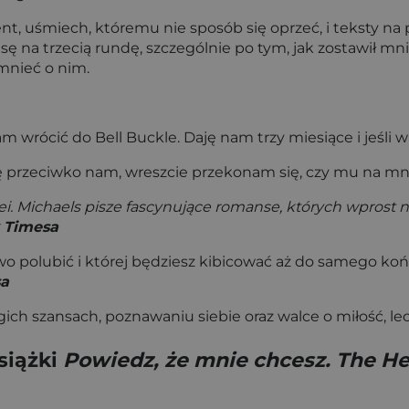
, uśmiech, któremu nie sposób się oprzeć, i teksty na po
nsę na trzecią rundę, szczególnie po tym, jak zostawił 
omnieć o nim.
m wrócić do Bell Buckle. Daję nam trzy miesiące i jeśli 
ę przeciwko nam, wreszcie przekonam się, czy mu na mni
. Michaels pisze fascynujące romanse, których wprost n
 Timesa
two polubić i której będziesz kibicować aż do samego końca
sa
gich szansach, poznawaniu siebie oraz walce o miłość, lec
siążki
Powiedz, że mnie chcesz. The He