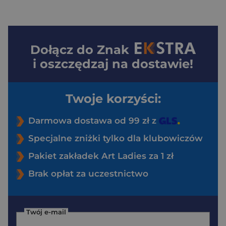
Dołącz do
Znak
i oszczędzaj na dostawie!
Twoje korzyści:
Darmowa dostawa od 99 zł z
Specjalne zniżki tylko dla klubowiczów
Pakiet zakładek Art Ladies za 1 zł
Brak opłat za uczestnictwo
Twój e-mail