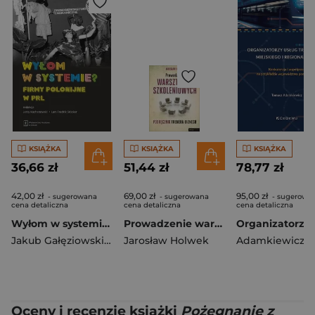
KSIĄŻKA
KSIĄŻKA
KSIĄŻKA
36,66 zł
51,44 zł
78,77 zł
42,00 zł
69,00 zł
95,00 zł
- sugerowana
- sugerowana
- sugerowa
cena detaliczna
cena detaliczna
cena detaliczna
Wyłom w systemie? Firmy polonijne w PRL
Prowadzenie warsztatów szkoleniowych.
Jakub Gałęziowski
,
Krzysztof Jasiecki
Jarosław Holwek
,
Jerzy Kochanowski
Oceny i recenzje książki
Pożegnanie z