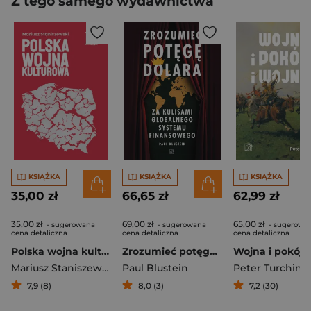
Z tego samego wydawnictwa
KSIĄŻKA
KSIĄŻKA
KSIĄŻKA
35,00 zł
66,65 zł
62,99 zł
35,00 zł
69,00 zł
65,00 zł
- sugerowana
- sugerowana
- sugerowa
cena detaliczna
cena detaliczna
cena detaliczna
Polska wojna kulturowa
Zrozumieć potęgę dolara. Za kulisami globalnego systemu finansowego
Mariusz Staniszewski
Paul Blustein
Peter Turchin
7,9 (8)
8,0 (3)
7,2 (30)