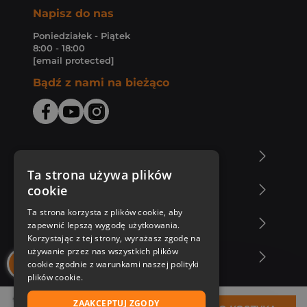
Napisz do nas
Poniedziałek - Piątek
8:00 - 18:00
[email protected]
Bądź z nami na bieżąco
O Księgarni Znak
Ta strona używa plików
cookie
Zakupy u nas
Ta strona korzysta z plików cookie, aby
Nasza oferta
zapewnić lepszą wygodę użytkowania.
Korzystając z tej strony, wyrażasz zgodę na
używanie przez nas wszystkich plików
Nasi autorzy
cookie zgodnie z warunkami naszej polityki
plików cookie.
ZAAKCEPTUJ ZGODY