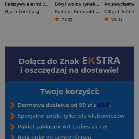
Fałszywy alarm! Jak panika związana ze zmianami klimatu kosztuje nas biliony, krzywdzi biednych i nie ratuje planety
Bóg i wolny rynek. Religie a ekonomia
Bjorn Lomborg
Koehler Benedikt opracowanie
7,5 (2)
7,6 (5)
Dołącz do
Znak
i oszczędzaj na dostawie!
Twoje korzyści:
Darmowa dostawa od 99 zł z
Specjalne zniżki tylko dla klubowiczów
Pakiet zakładek Art Ladies za 1 zł
Brak opłat za uczestnictwo