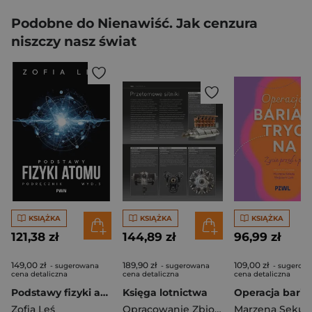
Podobne do Nienawiść. Jak cenzura
niszczy nasz świat
KSIĄŻKA
KSIĄŻKA
KSIĄŻKA
121,38 zł
144,89 zł
96,99 zł
149,00 zł
189,90 zł
109,00 zł
- sugerowana
- sugerowana
- sugerow
cena detaliczna
cena detaliczna
cena detaliczna
Podstawy fizyki atomu
Księga lotnictwa
Zofia Leś
Opracowanie Zbiorowe
Marzena Sekuł