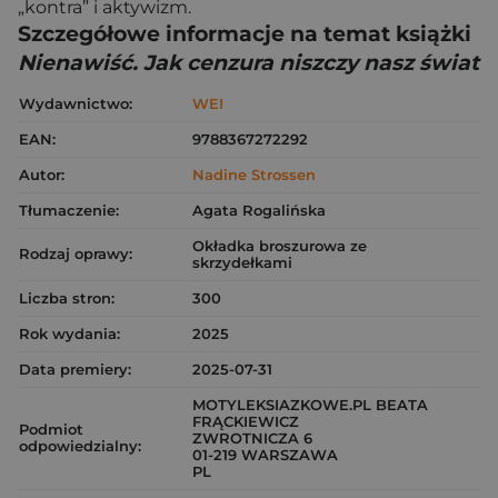
„kontra” i aktywizm.
Szczegółowe informacje na temat książki
Nienawiść. Jak cenzura niszczy nasz świat
Wydawnictwo:
WEI
EAN:
9788367272292
Autor:
Nadine Strossen
Tłumaczenie:
Agata Rogalińska
Okładka broszurowa ze
Rodzaj oprawy:
skrzydełkami
Liczba stron:
300
Rok wydania:
2025
Data premiery:
2025-07-31
MOTYLEKSIAZKOWE.PL BEATA
FRĄCKIEWICZ
Podmiot
ZWROTNICZA 6
odpowiedzialny:
01-219 WARSZAWA
PL