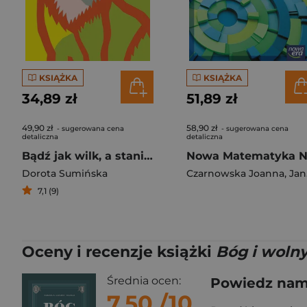
KSIĄŻKA
KSIĄŻKA
34,89 zł
51,89 zł
49,90 zł
58,90 zł
- sugerowana cena
- sugerowana cena
detaliczna
detaliczna
Bądź jak wilk, a staniesz się człowiekiem
Dorota Sumińska
Czarnowska Joanna
,
Janocha Grzegorz
7,1 (9)
Oceny i recenzje książki
Bóg i wolny
Średnia ocen:
Powiedz nam,
7.50
/10