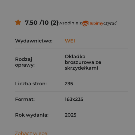
7.50 /10 (2)
wspólnie z
Wydawnictwo:
WEI
Okładka
Rodzaj
broszurowa ze
oprawy:
skrzydełkami
Liczba stron:
235
Format:
163x235
Rok wydania:
2025
Zobacz więcej