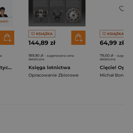
KSIĄŻKA
KSIĄŻKA
144,89 zł
64,99 zł
189,90 zł
79,00 zł
na
- sugerowana cena
- sugerowa
detaliczna
detaliczna
Agenty AI w praktyce. Projektowanie, wdrażanie i skalowanie autonomicznych systemów
Księga lotnictwa
Opracowanie Zbiorowe
Michał Bonaro