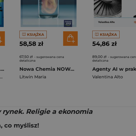
KSIĄŻKA
KSIĄŻKA
58,58 zł
54,86 zł
67,50 zł
89,00 zł
- sugerowana cena
- sugerowana ce
detaliczna
detaliczna
Nowa Matematyka NOWA MATEMATYKA część 3 zakres podstawowy EDYCJA 2026
Nowa Chemia NOWA TO JEST CHEMIA podręcznik część 3 zakres rozszerzony EDYCJA 2026
Litwin Maria
Valentina Alto
 rynek. Religie a ekonomia
 co myślisz!