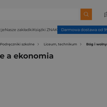
cje
Nasze zakładki
Książki ZNAK
Darmowa dostawa od 99
Podręczniki szkolne
Liceum, technikum
Bóg i wolny
ie a ekonomia