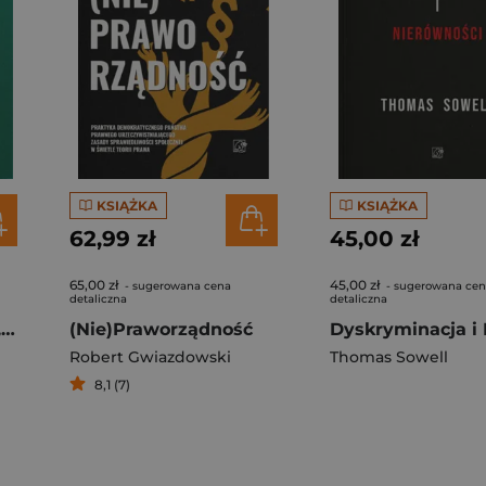
KSIĄŻKA
KSIĄŻKA
62,99 zł
45,00 zł
65,00 zł
45,00 zł
- sugerowana cena
- sugerowana ce
detaliczna
detaliczna
Egoistyczne powody, żeby mieć więcej dzieci
(Nie)Praworządność
Robert Gwiazdowski
Thomas Sowell
8,1 (7)