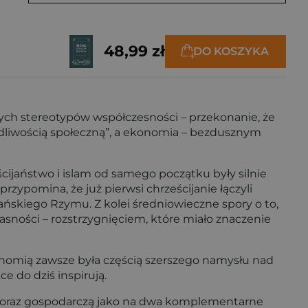
48,99 zł
DO KOSZYKA
szych stereotypów współczesności – przekonanie, że
wiedliwością społeczną”, a ekonomia – bezdusznym
cijaństwo i islam od samego początku były silnie
zypomina, że już pierwsi chrześcijanie łączyli
ńskiego Rzymu. Z kolei średniowieczne spory o to,
asności – rozstrzygnięciem, które miało znaczenie
ekonomią zawsze była częścią szerszego namysłu nad
e do dziś inspirują.
jną oraz gospodarczą jako na dwa komplementarne