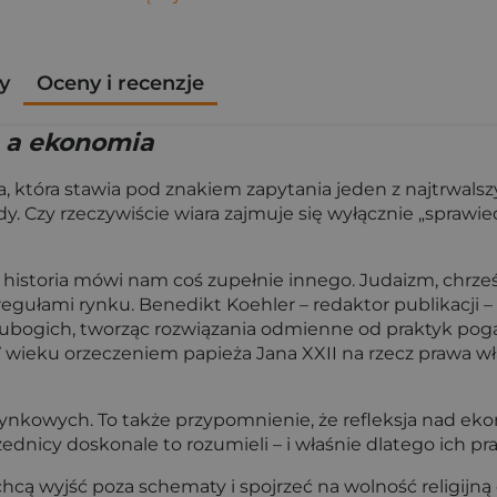
y
Oceny i recenzje
e a ekonomia
ka, która stawia pod znakiem zapytania jeden z najtrwal
ady. Czy rzeczywiście wiara zajmuje się wyłącznie „spra
 historia mówi nam coś zupełnie innego. Judaizm, chrześ
ułami rynku. Benedikt Koehler – redaktor publikacji – pr
 ubogich, tworząc rozwiązania odmienne od praktyk poga
V wieku orzeczeniem papieża Jana XXII na rzecz prawa wł
dei rynkowych. To także przypomnienie, że refleksja nad 
ednicy doskonale to rozumieli – i właśnie dlatego ich prac
y chcą wyjść poza schematy i spojrzeć na wolność religi