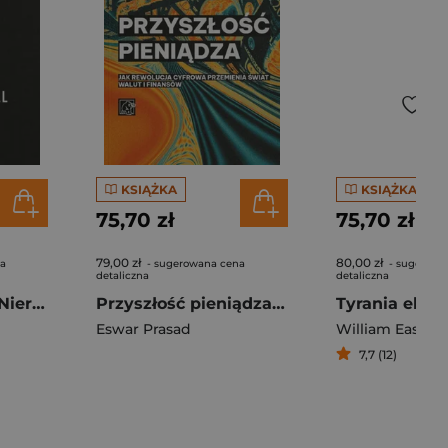
KSIĄŻKA
KSIĄŻKA
75,70 zł
75,70 zł
79,00 zł
80,00 zł
na
- sugerowana cena
- sugerowa
detaliczna
detaliczna
Dyskryminacja i Nierówności. Jak przywileje niszczą społeczeństwo?
Przyszłość pieniądza. Jak rewolucja cyfrowa przemienia świat walut i finansów
Tyrania eksp
Eswar Prasad
William Easterl
7,7 (12)