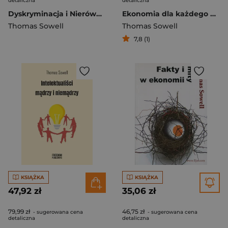
detaliczna
detaliczna
Dyskryminacja i Nierówności. Jak przywileje niszczą społeczeństwo?
Ekonomia dla każdego Co każdy szanujący się obywatel, wyborca i podatnik powinien wiedzieć o gospodarce
Thomas Sowell
Thomas Sowell
7,8 (1)
KSIĄŻKA
KSIĄŻKA
47,92 zł
35,06 zł
79,99 zł
46,75 zł
- sugerowana cena
- sugerowana cena
detaliczna
detaliczna