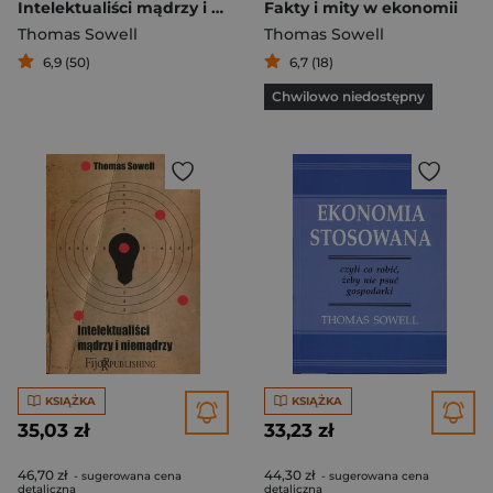
Intelektualiści mądrzy i niemądrzy
Fakty i mity w ekonomii
Thomas Sowell
Thomas Sowell
6,9 (50)
6,7 (18)
Chwilowo niedostępny
KSIĄŻKA
KSIĄŻKA
35,03 zł
33,23 zł
46,70 zł
44,30 zł
- sugerowana cena
- sugerowana cena
detaliczna
detaliczna