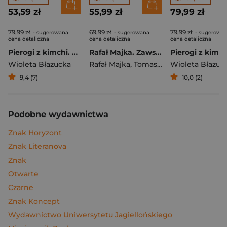
53,59 zł
55,99 zł
79,99 zł
79,99 zł
69,99 zł
79,99 zł
- sugerowana
- sugerowana
- sugerowa
cena detaliczna
cena detaliczna
cena detaliczna
Pierogi z kimchi. Moje ulubione azjatyckie przepisy
Rafał Majka. Zawsze z przodu. Rozmawia Tomasz Kalemba - książka z autografem
Wioleta Błazucka
Rafał Majka
,
Tomasz Kalemba
Wioleta Błazuc
9,4 (7)
10,0 (2)
Podobne wydawnictwa
Znak Horyzont
Znak Literanova
Znak
Otwarte
Czarne
Znak Koncept
Wydawnictwo Uniwersytetu Jagiellońskiego