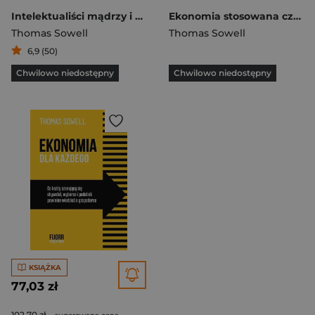
Intelektualiści mądrzy i niemądrzy
Ekonomia stosowana czyli co robić, żeby nie psuć gospodarki
Thomas Sowell
Thomas Sowell
6,9 (50)
Chwilowo niedostępny
Chwilowo niedostępny
KSIĄŻKA
77,03 zł
102,70 zł