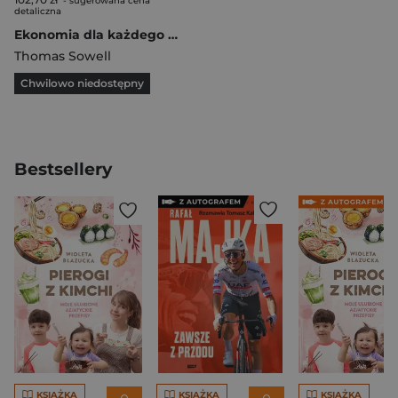
- sugerowana cena
detaliczna
Ekonomia dla każdego Co każdy szanujący się obywatel, wyborca i podatnik powinien wiedzieć o gospodarce
Thomas Sowell
Chwilowo niedostępny
Bestsellery
KSIĄŻKA
KSIĄŻKA
KSIĄŻKA