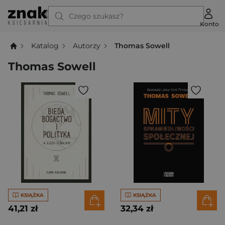
Czego szukasz?
Konto
Katalog
Autorzy
Thomas Sowell
Thomas Sowell
KSIĄŻKA
KSIĄŻKA
41,21 zł
32,34 zł