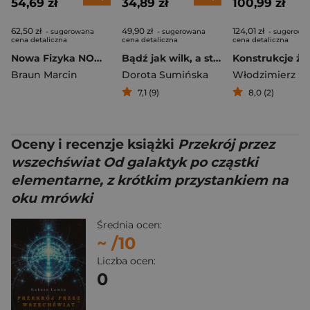
54,69 zł
34,89 zł
100,99 zł
62,50 zł
49,90 zł
124,01 zł
- sugerowana
- sugerowana
- sugerowa
cena detaliczna
cena detaliczna
cena detaliczna
Nowa Fizyka NOWE ODKRYĆ FIZYKĘ podręcznik część 3 zakres podstawowy EDYCJA 2026
Bądź jak wilk, a staniesz się człowiekiem
Braun Marcin
Dorota Sumińska
7,1 (9)
8,0 (2)
Oceny i recenzje książki
Przekrój przez
wszechświat Od galaktyk po cząstki
elementarne, z krótkim przystankiem na
oku mrówki
Średnia ocen:
~
/10
Liczba ocen:
0