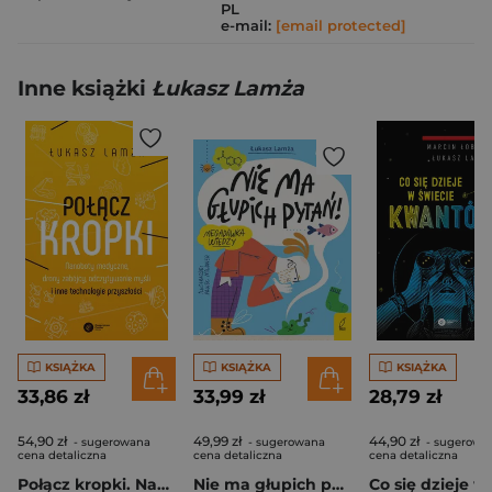
PL
e-mail:
[email protected]
Inne książki
Łukasz Lamża
KSIĄŻKA
KSIĄŻKA
KSIĄŻKA
33,86 zł
33,99 zł
28,79 zł
54,90 zł
49,99 zł
44,90 zł
- sugerowana
- sugerowana
- sugerowa
cena detaliczna
cena detaliczna
cena detaliczna
Połącz kropki. Nanoboty medyczne, drony zabójcy, odczytywanie myśli i inne technologie przyszłości
Nie ma głupich pytań!