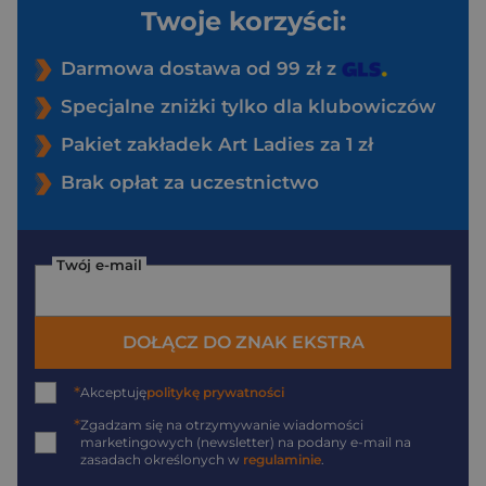
Twoje korzyści:
Darmowa dostawa od 99 zł z
Specjalne zniżki tylko dla klubowiczów
Pakiet zakładek Art Ladies za 1 zł
Brak opłat za uczestnictwo
Twój e-mail
DOŁĄCZ DO ZNAK EKSTRA
*
Akceptuję
politykę prywatności
*
Zgadzam się na otrzymywanie wiadomości
marketingowych (newsletter) na podany
e-mail
na
zasadach określonych w
regulaminie
.