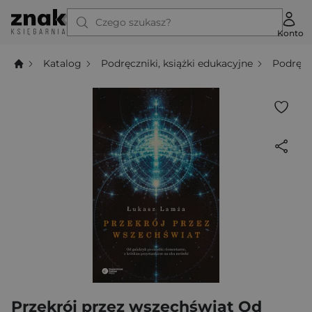
Czego szukasz?
Konto
Katalog
Podręczniki, książki edukacyjne
Podręcz
Przekrój przez wszechświat Od