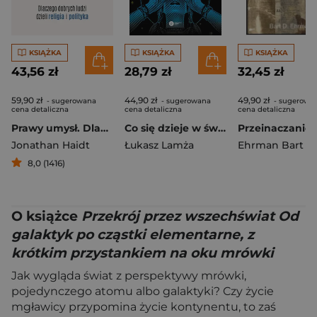
KSIĄŻKA
KSIĄŻKA
KSIĄŻKA
43,56 zł
28,79 zł
32,45 zł
59,90 zł
44,90 zł
49,90 zł
- sugerowana
- sugerowana
- sugerowa
cena detaliczna
cena detaliczna
cena detaliczna
Prawy umysł. Dlaczego dobrych ludzi dzieli religia i polityka
Co się dzieje w świecie kwantów?
Jonathan Haidt
Łukasz Lamża
Ehrman Bart D.
8,0 (1416)
O książce
Przekrój przez wszechświat Od
galaktyk po cząstki elementarne, z
krótkim przystankiem na oku mrówki
Jak wygląda świat z perspektywy mrówki,
pojedynczego atomu albo galaktyki? Czy życie
mgławicy przypomina życie kontynentu, to zaś