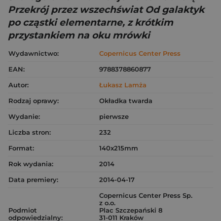
Przekrój przez wszechświat Od galaktyk
po cząstki elementarne, z krótkim
przystankiem na oku mrówki
Wydawnictwo:
Copernicus Center Press
EAN:
9788378860877
Autor:
Łukasz Lamża
Rodzaj oprawy:
Okładka twarda
Wydanie:
pierwsze
Liczba stron:
232
Format:
140x215mm
Rok wydania:
2014
Data premiery:
2014-04-17
Copernicus Center Press Sp.
z o.o.
Podmiot
Plac Szczepański 8
odpowiedzialny:
31-011 Kraków