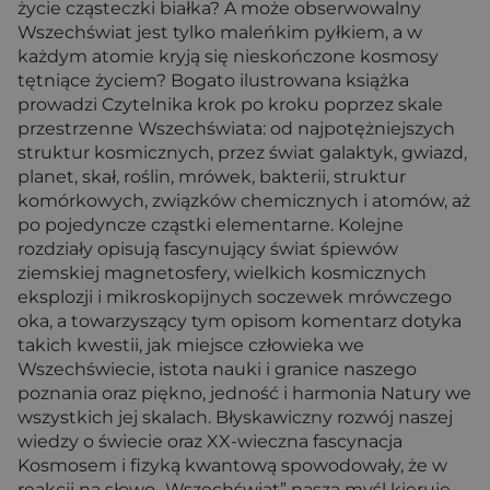
życie cząsteczki białka? A może obserwowalny
Wszechświat jest tylko maleńkim pyłkiem, a w
każdym atomie kryją się nieskończone kosmosy
tętniące życiem? Bogato ilustrowana książka
prowadzi Czytelnika krok po kroku poprzez skale
przestrzenne Wszechświata: od najpotężniejszych
struktur kosmicznych, przez świat galaktyk, gwiazd,
planet, skał, roślin, mrówek, bakterii, struktur
komórkowych, związków chemicznych i atomów, aż
po pojedyncze cząstki elementarne. Kolejne
rozdziały opisują fascynujący świat śpiewów
ziemskiej magnetosfery, wielkich kosmicznych
eksplozji i mikroskopijnych soczewek mrówczego
oka, a towarzyszący tym opisom komentarz dotyka
takich kwestii, jak miejsce człowieka we
Wszechświecie, istota nauki i granice naszego
poznania oraz piękno, jedność i harmonia Natury we
wszystkich jej skalach. Błyskawiczny rozwój naszej
wiedzy o świecie oraz XX-wieczna fascynacja
Kosmosem i fizyką kwantową spowodowały, że w
reakcji na słowo „Wszechświat” nasza myśl kieruje