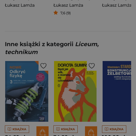
Łukasz Lamża
Łukasz Lamża
Łukasz Lamża
7,6 (9)
Inne książki z kategorii
Liceum,
technikum
KSIĄŻKA
KSIĄŻKA
KSIĄŻKA