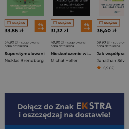
KSIĄŻKA
KSIĄŻKA
KSIĄŻKA
33,86 zł
31,32 zł
36,40 zł
54,90 zł
49,90 zł
59,90 zł
- sugerowana
- sugerowana
- sugerowa
cena detaliczna
cena detaliczna
cena detaliczna
Superstymulowani
Nieskończenie wiele wszechświatów
Nicklas Brendborg
Michał Heller
6,9 (12)
Dołącz do
Znak
i oszczędzaj na dostawie!