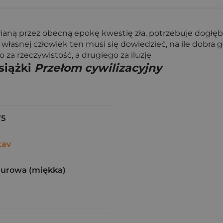
wianą przez obecną epokę kwestię zła, potrzebuje dogł
własnej człowiek ten musi się dowiedzieć, na ile dobra g
za rzeczywistość, a drugiego za iluzję
siążki
Przełom cywilizacyjny
75
tav
zurowa (miękka)