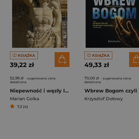
KSIĄŻKA
KSIĄŻKA
39,22 zł
49,33 zł
52,99 zł
70,00 zł
- sugerowana cena
- sugerowana cena
detaliczna
detaliczna
Niepewność i węzły losu
Wbre
Marian Golka
Krzysztof Dołowy
7,3 (4)