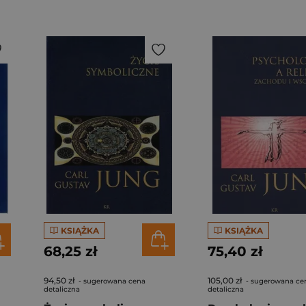
KSIĄŻKA
KSIĄŻKA
68,25 zł
75,40 zł
94,50 zł
105,00 zł
- sugerowana cena
- sugerowana ce
detaliczna
detaliczna