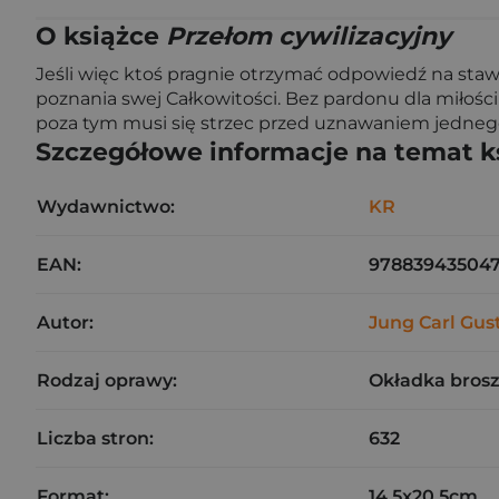
O książce
Przełom cywilizacyjny
Jeśli więc ktoś pragnie otrzymać odpowiedź na sta
poznania swej Całkowitości. Bez pardonu dla miłości 
poza tym musi się strzec przed uznawaniem jednego 
Szczegółowe informacje na temat k
Wydawnictwo:
KR
EAN:
97883943504
Autor:
Jung Carl Gus
Rodzaj oprawy:
Okładka bros
Liczba stron:
632
Format:
14.5x20.5cm