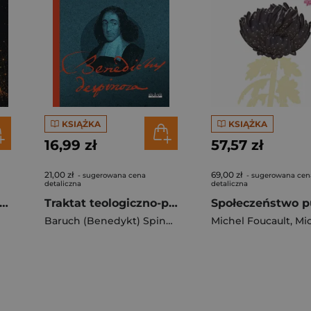
KSIĄŻKA
KSIĄŻKA
16,99 zł
57,57 zł
21,00 zł
69,00 zł
- sugerowana cena
- sugerowana cen
detaliczna
detaliczna
w Bogom czyli od Magii i Religii do Metody Naukowej wyd. 3
Traktat teologiczno-polityczny
Baruch (Benedykt) Spinoza
Michel Foucault
,
Micha