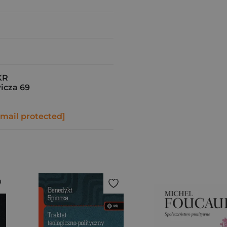
KR
icza 69
email protected]