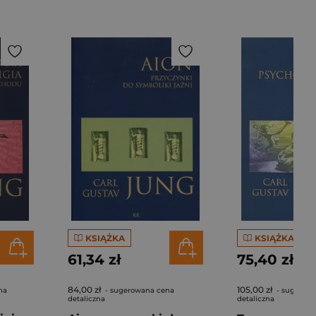
KSIĄŻKA
KSIĄŻKA
61,34 zł
75,40 zł
84,00 zł
105,00 zł
na
- sugerowana cena
- sugerow
detaliczna
detaliczna