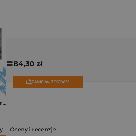
=
84,30 zł
ZAMÓW ZESTAW
Pakiet zakładek ART Monet
y
Oceny i recenzje