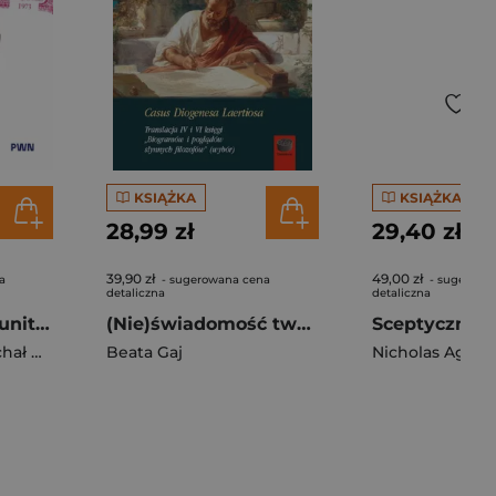
KSIĄŻKA
KSIĄŻKA
28,99 zł
29,40 zł
39,90 zł
49,00 zł
a
- sugerowana cena
- sugerowa
detaliczna
detaliczna
Społeczeństwo punitywne
(Nie)świadomość twórcy?Casus Diogenesa Laertiosa Translacja IV i VI księgi,,Biogramów i poglądów słynnych filozofów''(wybór)
ł Herer
Beata Gaj
Nicholas Agar