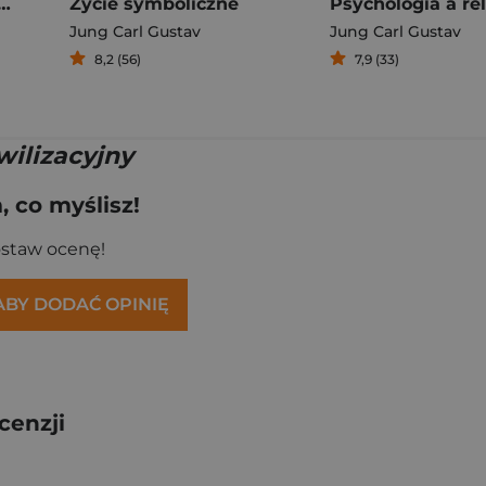
yka psychoterapii
Życie symboliczne
Jung Carl Gustav
Jung Carl Gustav
8,2 (56)
7,9 (33)
wilizacyjny
 co myślisz!
ostaw ocenę!
 ABY DODAĆ OPINIĘ
cenzji