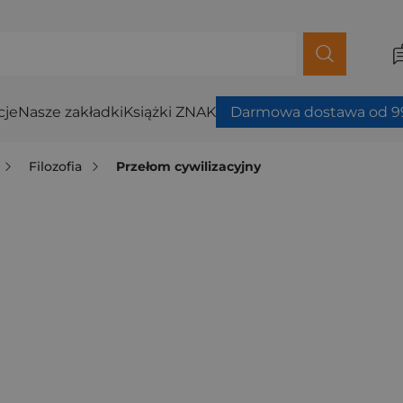
cje
Nasze zakładki
Książki ZNAK
Darmowa dostawa od 99
Filozofia
Przełom cywilizacyjny