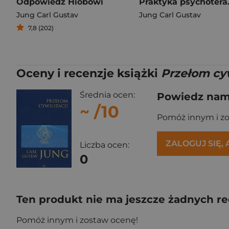
Odpowiedź Hiobowi
Prakt
Jung Carl Gustav
Jung Carl Gustav
7,8 (202)
Oceny i recenzje książki
Przełom cy
Średnia ocen:
Powiedz nam,
~
/10
Pomóż innym i z
ZALOGUJ SIĘ,
Liczba ocen:
0
Ten produkt nie ma jeszcze żadnych re
Pomóż innym i zostaw ocenę!