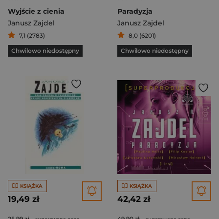
Wyjście z cienia
Paradyzja
Janusz Zajdel
Janusz Zajdel
7,1 (2783)
8,0 (6201)
Chwilowo niedostępny
Chwilowo niedostępny
KSIĄŻKA
KSIĄŻKA
19,49 zł
42,42 zł
25,99 zł
49,90 zł