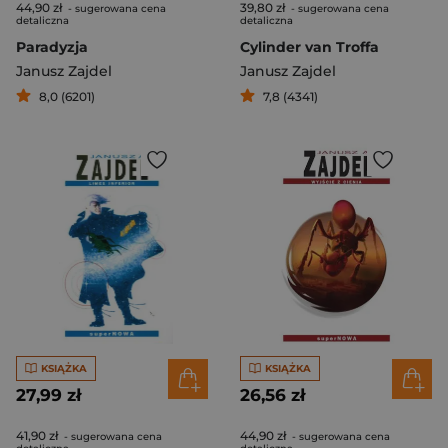
44,90 zł
39,80 zł
- sugerowana cena
- sugerowana cena
detaliczna
detaliczna
Paradyzja
Cylinder van Troffa
Janusz Zajdel
Janusz Zajdel
8,0 (6201)
7,8 (4341)
KSIĄŻKA
KSIĄŻKA
27,99 zł
26,56 zł
41,90 zł
44,90 zł
- sugerowana cena
- sugerowana cena