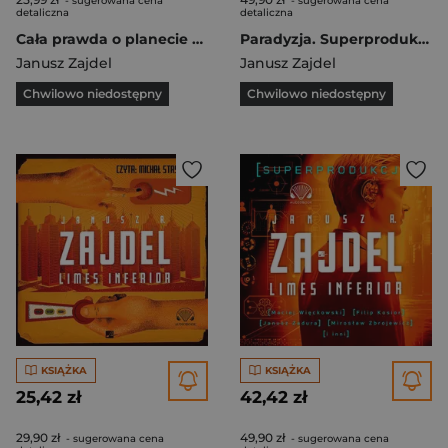
- sugerowana cena
- sugerowana cena
detaliczna
detaliczna
Cała prawda o planecie KSI. Drugie spojrzenie na planetę KSI
Paradyzja. Superprodukcja
Janusz Zajdel
Janusz Zajdel
Chwilowo niedostępny
Chwilowo niedostępny
KSIĄŻKA
KSIĄŻKA
25,42 zł
42,42 zł
29,90 zł
49,90 zł
- sugerowana cena
- sugerowana cena