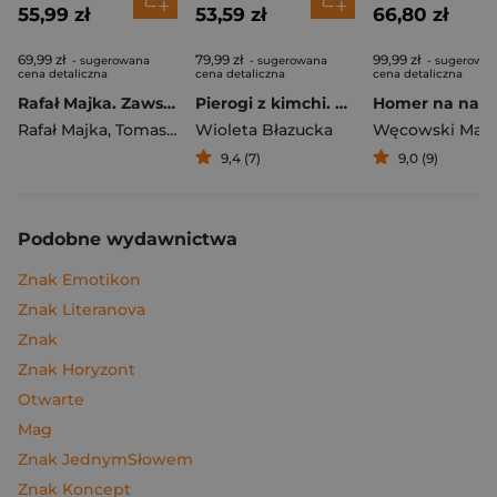
55,99 zł
53,59 zł
66,80 zł
69,99 zł
79,99 zł
99,99 zł
- sugerowana
- sugerowana
- sugerowa
cena detaliczna
cena detaliczna
cena detaliczna
Rafał Majka. Zawsze z przodu. Rozmawia Tomasz Kalemba - książka z autografem
Pierogi z kimchi. Moje ulubione azjatyckie przepisy
Rafał Majka
,
Tomasz Kalemba
Wioleta Błazucka
Węcowski Mar
9,4 (7)
9,0 (9)
Podobne wydawnictwa
Znak Emotikon
Znak Literanova
Znak
Znak Horyzont
Otwarte
Mag
Znak JednymSłowem
Znak Koncept