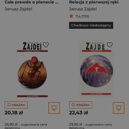
Cała prawda o planecie Ksi wyd. 2024
Relacja z pierwszej ręki
Janusz Zajdel
Janusz Zajdel
7,4 (751)
Chwilowo niedostępny
KSIĄŻKA
KSIĄŻKA
20,18 zł
22,43 zł
26,90 zł
29,90 zł
- sugerowana cena
- sugerowana cena
detaliczna
detaliczna