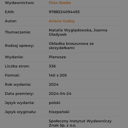
Wydawnictwo:
Flow Books
EAN:
9788324094493
Autor:
Ariana Godoy
Natalia Wyględowska, Joanna
Tłumaczenie:
Gładysek
Okładka broszurowa ze
Rodzaj oprawy:
skrzydełkami
Wydanie:
Pierwsze
Liczba stron:
336
Format:
140 x 205
Rok wydania:
2024
Data premiery:
2024-04-24
Język wydania:
polski
Język oryginału:
hiszpański
Społeczny Instytut Wydawniczy
Znak Sp. z o.o.