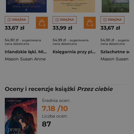
KSIĄŻKA
KSIĄŻKA
KSIĄŻKA
33,67 zł
33,99 zł
33,67 zł
54,90 zł
54,99 zł
54,90 zł
- sugerowana
- sugerowana
- sugerowa
cena detaliczna
cena detaliczna
cena detaliczna
Irlandzkie łąki. Mieć odwagę by marzyć. Tom 1 wyd. 2026
Księgarnia przy plaży. Trzy kobiety. Trzy miłości. Jedna przyjaźń
Mason Susan Anne
Mason Susan A
Oceny i recenzje książki
Przez ciebie
Średnia ocen:
7.18
/10
Liczba ocen:
87