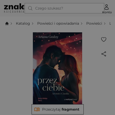
Czego szukasz?
Konto
Katalog
Powieści i opowiadania
Powieści
Li
Przeczytaj
fragment