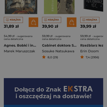
KSIĄŻKA
KSIĄŻKA
KSIĄŻKA
31,89 zł
39,90 zł
39,99 zł
54,99 zł
59,99 zł
59,99 zł
- sugerowana
- sugerowana
- sugerowa
cena detaliczna
cena detaliczna
cena detaliczna
Agnes. Bobki i inne świętości - książka z autografem
Gabinet doktora Spinozy
Marek Maruszczak
Sosuke Natsukawa
Erin Doom
8,0 (29)
7,4 (2956)
Dołącz do
Znak
i oszczędzaj na dostawie!