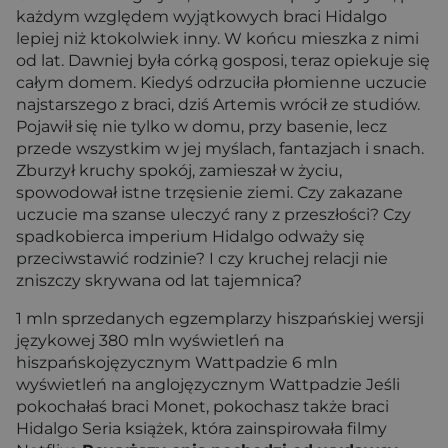
każdym względem wyjątkowych braci Hidalgo
lepiej niż ktokolwiek inny. W końcu mieszka z nimi
od lat. Dawniej była córką gosposi, teraz opiekuje się
całym domem. Kiedyś odrzuciła płomienne uczucie
najstarszego z braci, dziś Artemis wrócił ze studiów.
Pojawił się nie tylko w domu, przy basenie, lecz
przede wszystkim w jej myślach, fantazjach i snach.
Zburzył kruchy spokój, zamieszał w życiu,
spowodował istne trzęsienie ziemi. Czy zakazane
uczucie ma szanse uleczyć rany z przeszłości? Czy
spadkobierca imperium Hidalgo odważy się
przeciwstawić rodzinie? I czy kruchej relacji nie
zniszczy skrywana od lat tajemnica?
1 mln sprzedanych egzemplarzy hiszpańskiej wersji
językowej 380 mln wyświetleń na
hiszpańskojęzycznym Wattpadzie 6 mln
wyświetleń na anglojęzycznym Wattpadzie Jeśli
pokochałaś braci Monet, pokochasz także braci
Hidalgo Seria książek, która zainspirowała filmy