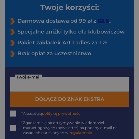
Twoje korzyści:
Darmowa dostawa od 99 zł z
Specjalne zniżki tylko dla klubowiczów
Pakiet zakładek Art Ladies za 1 zł
Brak opłat za uczestnictwo
Twój e-mail
DOŁĄCZ DO ZNAK EKSTRA
*
Akceptuję
politykę prywatności
*
Zgadzam się na otrzymywanie wiadomości
marketingowych (newsletter) na podany
e-mail
na
zasadach określonych w
regulaminie
.