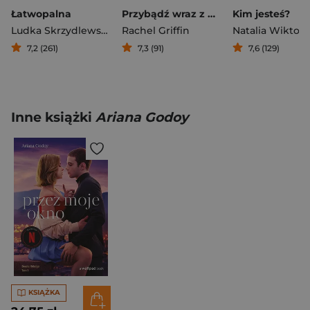
Łatwopalna
Przybądź wraz z północą
Kim jesteś?
Ludka Skrzydlewska
Rachel Griffin
Natalia Wiktor
7,2 (261)
7,3 (91)
7,6 (129)
Inne książki
Ariana Godoy
KSIĄŻKA