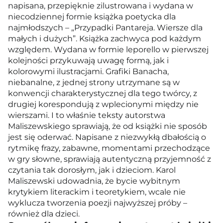
napisana, przepięknie zilustrowana i wydana w
niecodziennej formie książka poetycka dla
najmłodszych – „Przypadki Pantareja. Wiersze dla
małych i dużych”. Książka zachwyca pod każdym
względem. Wydana w formie leporello w pierwszej
kolejności przykuwają uwagę formą, jak i
kolorowymi ilustracjami. Grafiki Banacha,
niebanalne, z jednej strony utrzymane są w
konwencji charakterystycznej dla tego twórcy, z
drugiej korespondują z wplecionymi między nie
wierszami. I to właśnie teksty autorstwa
Maliszewskiego sprawiają, że od książki nie sposób
jest się oderwać. Napisane z niezwykłą dbałością o
rytmikę frazy, zabawne, momentami przechodzące
w gry słowne, sprawiają autentyczną przyjemność z
czytania tak dorosłym, jak i dzieciom. Karol
Maliszewski udowadnia, że bycie wybitnym
krytykiem literackim i teoretykiem, wcale nie
wyklucza tworzenia poezji najwyższej próby –
również dla dzieci.