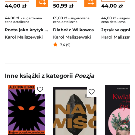
44,00 zł
50,99 zł
44,00 zł
44,00 zł
69,00 zł
44,00 zł
- sugerowana
- sugerowana
- sugerowa
cena detaliczna
cena detaliczna
cena detaliczna
Poeta jako krytyk (i inne szkice środowiskowe)
Diabeł z Wilkowca
Karol Maliszewski
Karol Maliszewski
Karol Maliszews
7,4 (9)
Inne książki z kategorii
Poezja