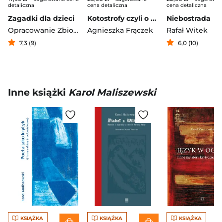
detaliczna
cena detaliczna
cena detaliczna
Zagadki dla dzieci
Kotostrofy czyli o kotach strofy
Niebostrada
Opracowanie Zbiorowe
Agnieszka Frączek
Rafał Witek
7,3 (9)
6,0 (10)
Inne książki
Karol Maliszewski
KSIĄŻKA
KSIĄŻKA
KSIĄŻKA