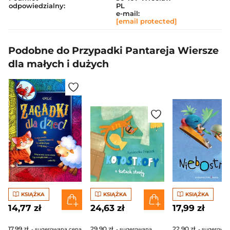
odpowiedzialny:
PL
e-mail:
[email protected]
Podobne do Przypadki Pantareja Wiersze
dla małych i dużych
KSIĄŻKA
KSIĄŻKA
KSIĄŻKA
14,77 zł
24,63 zł
17,99 zł
17,99 zł
29,90 zł
22,90 zł
- sugerowana cena
- sugerowana
- sugerowa