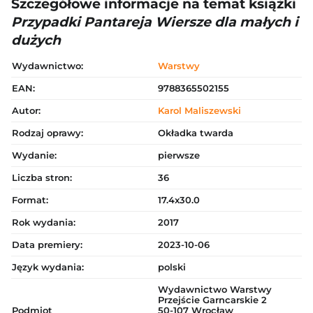
Szczegółowe informacje na temat książki
Przypadki Pantareja Wiersze dla małych i
dużych
Wydawnictwo:
Warstwy
EAN:
9788365502155
Autor:
Karol Maliszewski
Rodzaj oprawy:
Okładka twarda
Wydanie:
pierwsze
Liczba stron:
36
Format:
17.4x30.0
Rok wydania:
2017
Data premiery:
2023-10-06
Język wydania:
polski
Wydawnictwo Warstwy
Przejście Garncarskie 2
Podmiot
50-107 Wrocław