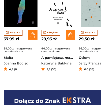
KSIĄŻKA
KSIĄŻKA
KSIĄŻKA
37,99 zł
29,93 zł
29,50 zł
59,00 zł
44,00 zł
36,00 zł
- sugerowana
- sugerowana
- sugerowa
cena detaliczna
cena detaliczna
cena detaliczna
Malta
A pamiętasz, mamo?
Osiem
Joanna Bociąg
Kateryna Babkina
Jerzy Franczak
4,7 (6)
7,7 (56)
6,0 (33)
Dołącz do
Znak