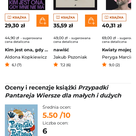
KSIĄŻKA
KSIĄŻKA
KSIĄŻKA
29,30 zł
35,59 zł
40,31 zł
44,90 zł
49,00 zł
69,00 zł
- sugerowana
- sugerowana
- sugerowa
cena detaliczna
cena detaliczna
cena detaliczna
Kim jest ona, gdy mnie nie ma. Eseje w poszukiwaniu siebie
nawiść
Aldona Kopkiewicz
Jakub Pszoniak
Peryga Marcin
6,1 (7)
7,2 (6)
9,0 (2)
Oceny i recenzje książki
Przypadki
Pantareja Wiersze dla małych i dużych
Średnia ocen:
5.50
/10
Liczba ocen:
6