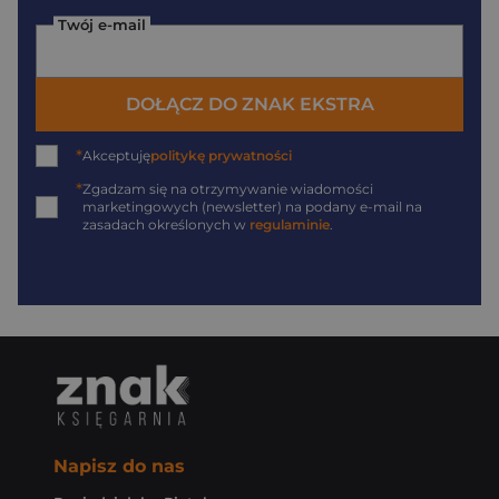
Twój e-mail
DOŁĄCZ DO ZNAK EKSTRA
*
Akceptuję
politykę prywatności
*
Zgadzam się na otrzymywanie wiadomości
marketingowych (newsletter) na podany
e-mail
na
zasadach określonych w
regulaminie
.
Napisz do nas