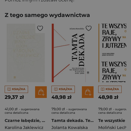
Z tego samego wydawnictwa
KSIĄŻKA
KSIĄŻKA
KSIĄŻKA
29,37 zł
48,98 zł
48,98 zł
41,00 zł
79,00 zł
79,00 zł
- sugerowana
- sugerowana
- sugerowa
cena detaliczna
cena detaliczna
cena detaliczna
Czarne łabędzie, biały puch
Tamta dekada. Teatr Polski we Wrocławiu w latach 1990-2000
Karolina Jaklewicz
Jolanta Kowalska
Moliński Lech
,
Jer