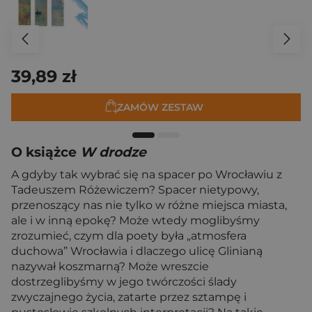
39,89 zł
ZAMÓW ZESTAW
O książce
W drodze
A gdyby tak wybrać się na spacer po Wrocławiu z
Tadeuszem Różewiczem? Spacer nietypowy,
przenoszący nas nie tylko w różne miejsca miasta,
ale i w inną epokę? Może wtedy moglibyśmy
zrozumieć, czym dla poety była „atmosfera
duchowa” Wrocławia i dlaczego ulicę Glinianą
nazywał koszmarną? Może wreszcie
dostrzeglibyśmy w jego twórczości ślady
zwyczajnego życia, zatarte przez sztampę i