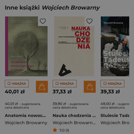
Inne książki
Wojciech Browarny
KSIĄŻKA
KSIĄŻKA
KSIĄŻKA
40,01 zł
37,33 zł
39,33 zł
40,01 zł
39,90 zł
49,00 zł
- sugerowana
- sugerowana
- sugerowa
cena detaliczna
cena detaliczna
cena detaliczna
Anatomia nowoczesnego regionu Od Grazii Deleddy do Salvatore Mereu
Nauka chodzenia Tom 1 Teksty programowe późnej awangardy
Wojciech Browarny
Wojciech Browarny
,
Paweł Mackiewic
Wojciech Brow
7,0 (1)