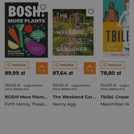
KSIĄŻKA
KSIĄŻKA
KSIĄŻKA
89,99 zł
87,64 zł
78,80 zł
120,00 zł
120,00 zł
104,00 zł
- sugerowana
- sugerowana
- sugerow
cena detaliczna
cena detaliczna
cena detaliczna
BOSH! More Plants. 30-minute Plant-based Meals
The Weekend Gardener. Plan, Build, Plant & Maintain Your Dream Garden in Your Spare Time
Firth Henry
,
Theasby Ian
Henry Agg
Maximilian Hes