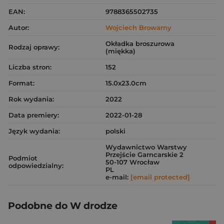
EAN:
9788365502735
Autor:
Wojciech Browarny
Okładka broszurowa
Rodzaj oprawy:
(miękka)
Liczba stron:
152
Format:
15.0x23.0cm
Rok wydania:
2022
Data premiery:
2022-01-28
Język wydania:
polski
Wydawnictwo Warstwy
Przejście Garncarskie 2
Podmiot
50-107 Wrocław
odpowiedzialny:
PL
e-mail:
[email protected]
Podobne do W drodze