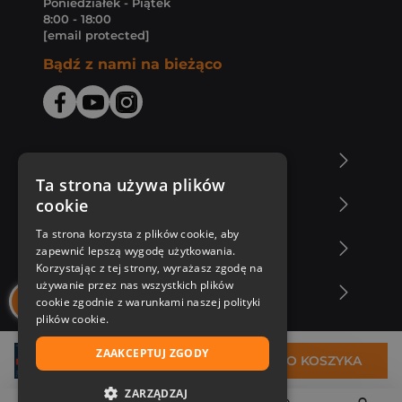
Poniedziałek - Piątek
8:00 - 18:00
[email protected]
Bądź z nami na bieżąco
O Księgarni Znak
Ta strona używa plików
cookie
Zakupy u nas
Ta strona korzysta z plików cookie, aby
Nasza oferta
zapewnić lepszą wygodę użytkowania.
Korzystając z tej strony, wyrażasz zgodę na
używanie przez nas wszystkich plików
Nasi autorzy
cookie zgodnie z warunkami naszej polityki
plików cookie.
ZAAKCEPTUJ ZGODY
30,99 zł
DO KOSZYKA
ZARZĄDZAJ