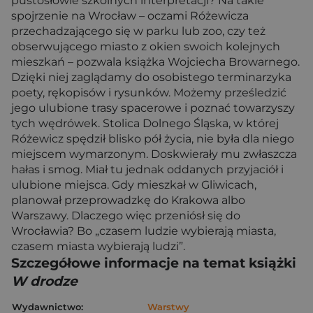
pustosłowie szkolnych interpretacji? Na takie
spojrzenie na Wrocław – oczami Różewicza
przechadzającego się w parku lub zoo, czy też
obserwującego miasto z okien swoich kolejnych
mieszkań – pozwala książka Wojciecha Browarnego.
Dzięki niej zaglądamy do osobistego terminarzyka
poety, rękopisów i rysunków. Możemy prześledzić
jego ulubione trasy spacerowe i poznać towarzyszy
tych wędrówek. Stolica Dolnego Śląska, w której
Różewicz spędził blisko pół życia, nie była dla niego
miejscem wymarzonym. Doskwierały mu zwłaszcza
hałas i smog. Miał tu jednak oddanych przyjaciół i
ulubione miejsca. Gdy mieszkał w Gliwicach,
planował przeprowadzkę do Krakowa albo
Warszawy. Dlaczego więc przeniósł się do
Wrocławia? Bo „czasem ludzie wybierają miasta,
czasem miasta wybierają ludzi”.
Szczegółowe informacje na temat książki
W drodze
Wydawnictwo:
Warstwy