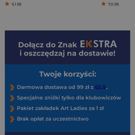
5,1 (9)
7,0 (9)
Dołącz do
Znak
i oszczędzaj na dostawie!
Twoje korzyści:
Darmowa dostawa od 99 zł z
Specjalne zniżki tylko dla klubowiczów
Pakiet zakładek Art Ladies za 1 zł
Brak opłat za uczestnictwo