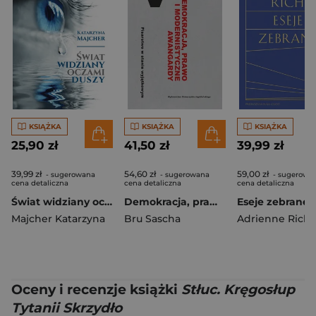
KSIĄŻKA
KSIĄŻKA
KSIĄŻKA
25,90 zł
41,50 zł
39,99 zł
39,99 zł
54,60 zł
59,00 zł
- sugerowana
- sugerowana
- sugerowa
cena detaliczna
cena detaliczna
cena detaliczna
Świat widziany oczami duszy
Demokracja, prawo i modernistyczne awangardy
Majcher Katarzyna
Bru Sascha
Adrienne Rich
Oceny i recenzje książki
Stłuc. Kręgosłup
Tytanii Skrzydło