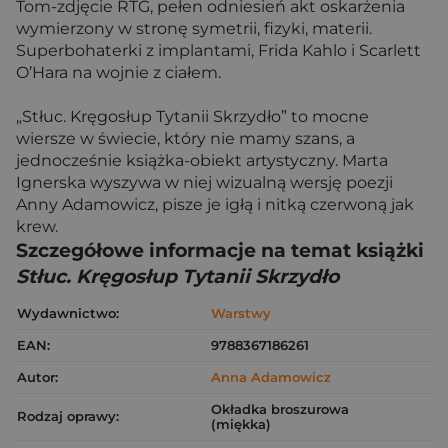
Tom-zdjęcie RTG, pełen odniesień akt oskarżenia
wymierzony w stronę symetrii, fizyki, materii.
Superbohaterki z implantami, Frida Kahlo i Scarlett
O’Hara na wojnie z ciałem.
„Stłuc. Kręgosłup Tytanii Skrzydło” to mocne
wiersze w świecie, który nie mamy szans, a
jednocześnie książka-obiekt artystyczny. Marta
Ignerska wyszywa w niej wizualną wersję poezji
Anny Adamowicz, pisze je igłą i nitką czerwoną jak
krew.
Szczegółowe informacje na temat książki
Stłuc. Kręgosłup Tytanii Skrzydło
Wydawnictwo:
Warstwy
EAN:
9788367186261
Autor:
Anna Adamowicz
Okładka broszurowa
Rodzaj oprawy:
(miękka)