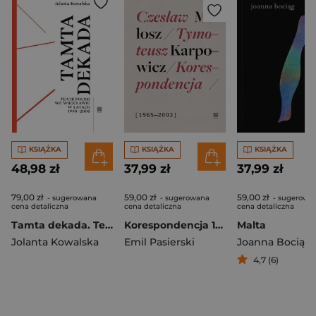
KSIĄŻKA
KSIĄŻKA
KSIĄŻKA
48,98 zł
37,99 zł
37,99 zł
79,00 zł
59,00 zł
59,00 zł
- sugerowana
- sugerowana
- sugerowa
cena detaliczna
cena detaliczna
cena detaliczna
Tamta dekada. Teatr Polski we Wrocławiu w latach 1990-2000
Korespondencja 1965-2003. Czesław Miłosz, Tymoteusz Karpowicz
Malta
Jolanta Kowalska
Emil Pasierski
Joanna Bociąg
4,7 (6)