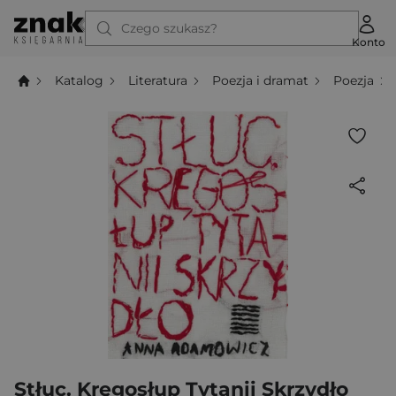
Czego szukasz?
Konto
Katalog
Literatura
Poezja i dramat
Poezja
Stłuc. Kręgosłup Tytanii Skrzydło