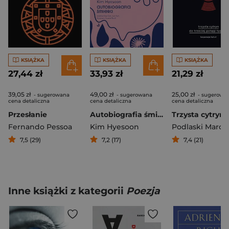
KSIĄŻKA
KSIĄŻKA
KSIĄŻKA
27,44 zł
33,93 zł
21,29 zł
39,05 zł
49,00 zł
25,00 zł
- sugerowana
- sugerowana
- sugerowa
cena detaliczna
cena detaliczna
cena detaliczna
Przesłanie
Autobiografia śmierci
Fernando Pessoa
Kim Hyesoon
Podlaski Marci
7,5 (29)
7,2 (17)
7,4 (21)
Inne książki z kategorii
Poezja