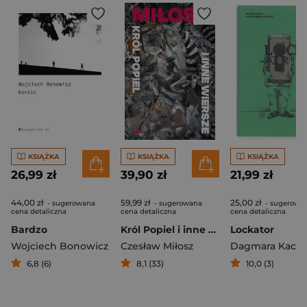
KSIĄŻKA
KSIĄŻKA
KSIĄŻKA
26,99 zł
39,90 zł
21,99 zł
44,00 zł
59,99 zł
25,00 zł
- sugerowana
- sugerowana
- sugerowa
cena detaliczna
cena detaliczna
cena detaliczna
Bardzo
Król Popiel i inne wiersze
Lockator
Wojciech Bonowicz
Czesław Miłosz
6,8 (6)
8,1 (33)
10,0 (3)