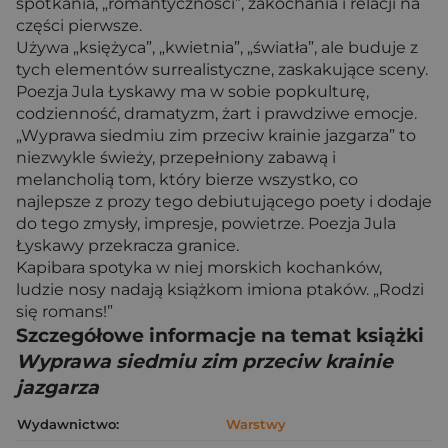
spotkania, „romantyczności”, zakochania i relacji na
części pierwsze.
Używa „księżyca”, „kwietnia”, „światła”, ale buduje z
tych elementów surrealistyczne, zaskakujące sceny.
Poezja Jula Łyskawy ma w sobie popkulturę,
codzienność, dramatyzm, żart i prawdziwe emocje.
„Wyprawa siedmiu zim przeciw krainie jazgarza” to
niezwykle świeży, przepełniony zabawą i
melancholią tom, który bierze wszystko, co
najlepsze z prozy tego debiutującego poety i dodaje
do tego zmysły, impresje, powietrze. Poezja Jula
Łyskawy przekracza granice.
Kapibara spotyka w niej morskich kochanków,
ludzie nosy nadają książkom imiona ptaków. „Rodzi
się romans!”
Szczegółowe informacje na temat książki
Wyprawa siedmiu zim przeciw krainie
jazgarza
Wydawnictwo:
Warstwy