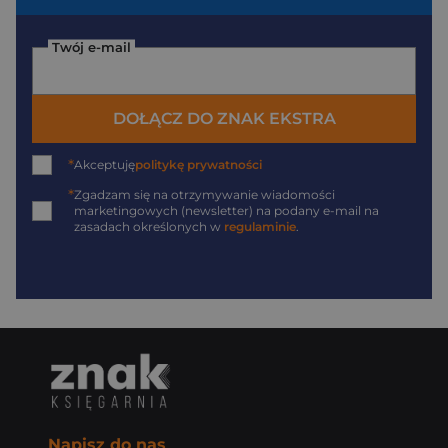
Twój e-mail
DOŁĄCZ DO ZNAK EKSTRA
*
Akceptuję
politykę prywatności
*
Zgadzam się na otrzymywanie wiadomości
marketingowych (newsletter) na podany
e-mail
na
zasadach określonych w
regulaminie
.
Napisz do nas