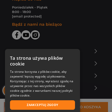
Poniedziałek - Piątek
8:00 - 18:00
[email protected]
Bądź z nami na bieżąco
O Księgarni Znak
Ta strona używa plików
cookie
Zakupy u nas
Ta strona korzysta z plików cookie, aby
Nasza oferta
zapewnić lepszą wygodę użytkowania.
Korzystając z tej strony, wyrażasz zgodę na
używanie przez nas wszystkich plików
Nasi autorzy
cookie zgodnie z warunkami naszej polityki
plików cookie.
ZAAKCEPTUJ ZGODY
35,91 zł
DO KOSZYKA