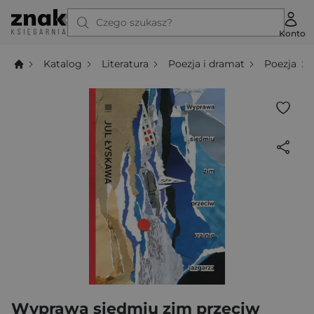
Czego szukasz?
Konto
Katalog
Literatura
Poezja i dramat
Poezja
Wyprawa siedmiu zim przeciw