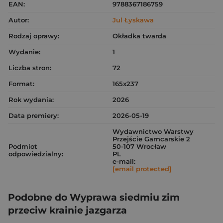
EAN:
9788367186759
Autor:
Jul Łyskawa
Rodzaj oprawy:
Okładka twarda
Wydanie:
1
Liczba stron:
72
Format:
165x237
Rok wydania:
2026
Data premiery:
2026-05-19
Wydawnictwo Warstwy
Przejście Garncarskie 2
Podmiot
50-107 Wrocław
odpowiedzialny:
PL
e-mail:
[email protected]
Podobne do Wyprawa siedmiu zim
przeciw krainie jazgarza