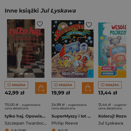
Inne książki
Jul Łyskawa
KSIĄŻKA
KSIĄŻKA
KSIĄŻKA
42,99 zł
19,99 zł
13,44 zł
70,00 zł
24,99 zł
13,44 zł
- sugerowana
- sugerowana
- sugerowan
cena detaliczna
cena detaliczna
cena detaliczna
tylko haj. Opowiadania inspirowane płytą Dawida Podsiadło i Kaśki Sochackiej
SuperMyszy i lot w kosmos
Szczepan Twardoch
,
Natalia Fiedorczuk
Philip Reeve
,
Sylwia Chutnik
Jul Łyskawa
,
Jul
5,9 (208)
9,0 (1)