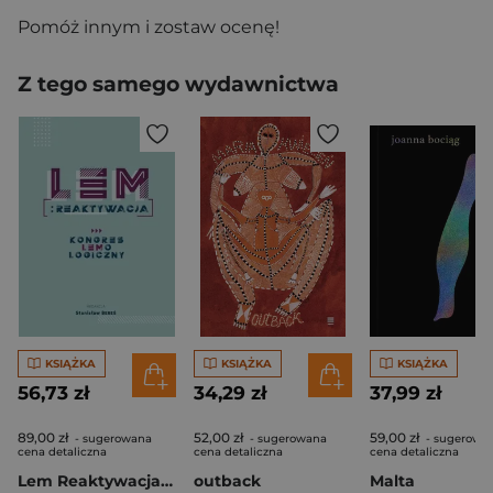
Pomóż innym i zostaw ocenę!
Z tego samego wydawnictwa
KSIĄŻKA
KSIĄŻKA
KSIĄŻKA
56,73 zł
34,29 zł
37,99 zł
89,00 zł
52,00 zł
59,00 zł
- sugerowana
- sugerowana
- sugerowa
cena detaliczna
cena detaliczna
cena detaliczna
Lem Reaktywacja Kongres Lemologiczny
outback
Malta