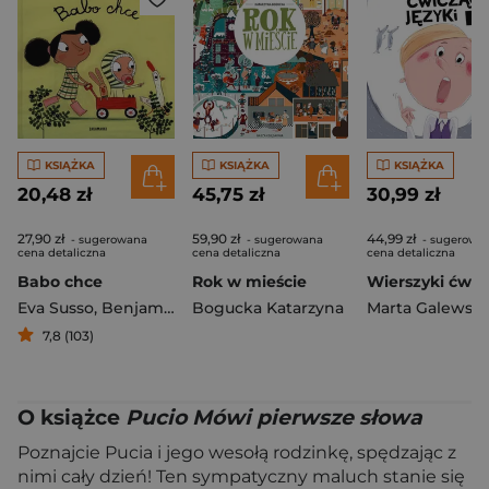
KSIĄŻKA
KSIĄŻKA
KSIĄŻKA
20,48 zł
45,75 zł
30,99 zł
27,90 zł
59,90 zł
44,99 zł
- sugerowana
- sugerowana
- sugerowa
cena detaliczna
cena detaliczna
cena detaliczna
Babo chce
Rok w mieście
Eva Susso
,
Benjamin Chaud
Bogucka Katarzyna
7,8 (103)
O książce
Pucio Mówi pierwsze słowa
Poznajcie Pucia i jego wesołą rodzinkę, spędzając z
nimi cały dzień! Ten sympatyczny maluch stanie się