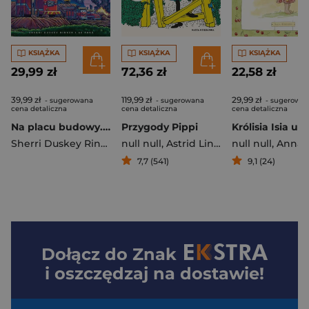
KSIĄŻKA
KSIĄŻKA
KSIĄŻKA
29,99 zł
72,36 zł
22,58 zł
39,99 zł
119,99 zł
29,99 zł
- sugerowana
- sugerowana
- sugerowa
cena detaliczna
cena detaliczna
cena detaliczna
Na placu budowy... wóz pożarowy!
Przygody Pippi
Sherri Duskey Rinker
null null
,
Astrid Lindgren
null null
,
Anna Miet
7,7 (541)
9,1 (24)
Dołącz do
Znak
i oszczędzaj na dostawie!