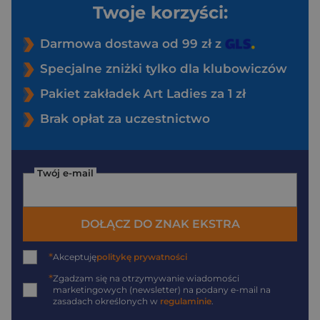
Twoje korzyści:
Darmowa dostawa od 99 zł z
Specjalne zniżki tylko dla klubowiczów
Pakiet zakładek Art Ladies za 1 zł
Brak opłat za uczestnictwo
Twój e-mail
DOŁĄCZ DO ZNAK EKSTRA
*
Akceptuję
politykę prywatności
*
Zgadzam się na otrzymywanie wiadomości
marketingowych (newsletter) na podany
e-mail
na
zasadach określonych w
regulaminie
.