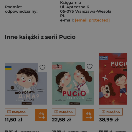
Księgarnia
Podmiot
Ul. Apteczna 6
odpowiedzialny:
05-075 Warszawa-Wesoła
PL
e-mail:
[email protected]
Inne książki z serii Pucio
KSIĄŻKA
KSIĄŻKA
KSIĄŻKA
11,50 zł
22,58 zł
38,99 zł
19,90 zł
29,99 zł
59,99 zł
- sugerowana
- sugerowana
- sugerowa