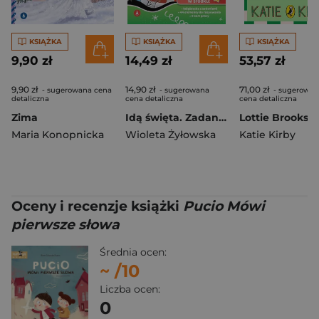
KSIĄŻKA
KSIĄŻKA
KSIĄŻKA
9,90 zł
14,49 zł
53,57 zł
9,90 zł
14,90 zł
71,00 zł
- sugerowana cena
- sugerowana
- sugerowan
detaliczna
cena detaliczna
cena detaliczna
Zima
Idą święta. Zadanka & rzepiki
Maria Konopnicka
Wioleta Żyłowska
Katie Kirby
Oceny i recenzje książki
Pucio Mówi
pierwsze słowa
Średnia ocen:
~
/10
Liczba ocen:
0