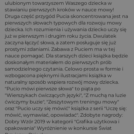
ulubionym towarzyszem Waszego dziecka w
stawianiu pierwszych kroków w nauce mowy!
Druga część przygód Pucia skoncentrowana jest na
pierwszych słowach typowych dla rozwoju mowy
dziecka. Ich rozumienia i używania dziecko uczy się
już w pierwszym i drugim roku życia. Dwulatek
zaczyna łączyć słowa, a zatem posługuje się już
prostymi zdaniami. Zabawa z Puciem ma w tej
nauce pomagać. Dla starszych dzieci książka będzie
doskonałym materiałem do pierwszych prób
samodzielnego czytania. Celowo prosta w formie i
wzbogacona pięknymi ilustracjami książka w
naturalny sposób wspiera rozwój mowy dziecka.
"Pucio mówi pierwsze słowa" to piąta po
"Wierszykach ćwiczących języki", "Z muchą na luzie
ćwiczymy buzie", "Zeszytowym treningu mowy"
oraz "Pucio uczy się mówić" książka z serii "Uczę się:
mówić, wymawiać, opowiadać". Zdobyte nagrody:
Dobry Wzór 2019 w kategorii "Grafika użytkowa i
opakowania" Wyróżnienie w konkursie Świat