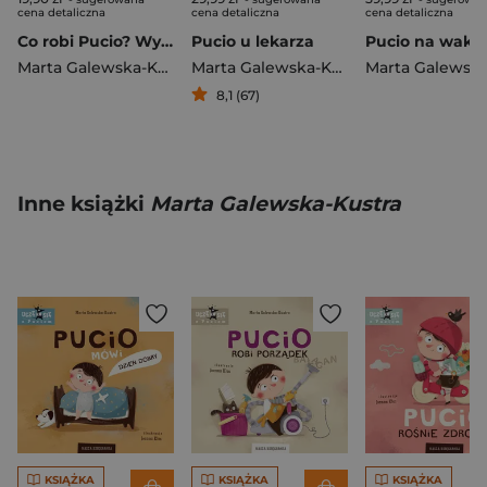
cena detaliczna
cena detaliczna
cena detaliczna
Co robi Pucio? Wydanie polsko-ukraińskie Що робить Діма?
Pucio u lekarza
Marta Galewska-Kustra
Marta Galewska-Kustra
8,1 (67)
Inne książki
Marta Galewska-Kustra
KSIĄŻKA
KSIĄŻKA
KSIĄŻKA