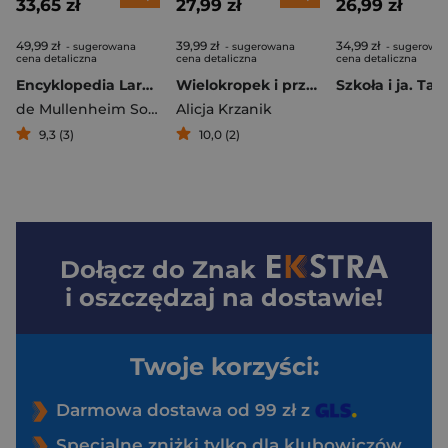
33,65 zł
27,99 zł
26,99 zł
49,99 zł
39,99 zł
34,99 zł
- sugerowana
- sugerowana
- sugerowa
cena detaliczna
cena detaliczna
cena detaliczna
Encyklopedia Larousse'a. Dlaczego? Jak? 500 pytań i odpowiedzi
Wielokropek i przyjaciele. Opowieści o interpunkcji dla najmłodszych
de Mullenheim Sophie
Alicja Krzanik
9,3 (3)
10,0 (2)
Dołącz do
Znak
i oszczędzaj na dostawie!
Twoje korzyści:
Darmowa dostawa od 99 zł z
Specjalne zniżki tylko dla klubowiczów