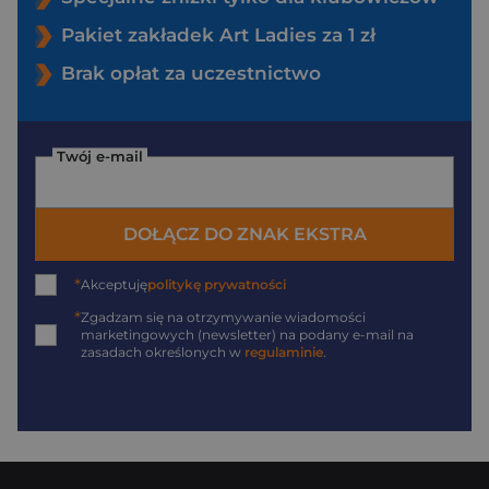
Pakiet zakładek Art Ladies za 1 zł
Brak opłat za uczestnictwo
Twój e-mail
DOŁĄCZ DO ZNAK EKSTRA
*
Akceptuję
politykę prywatności
*
Zgadzam się na otrzymywanie wiadomości
marketingowych (newsletter) na podany
e-mail
na
zasadach określonych w
regulaminie
.