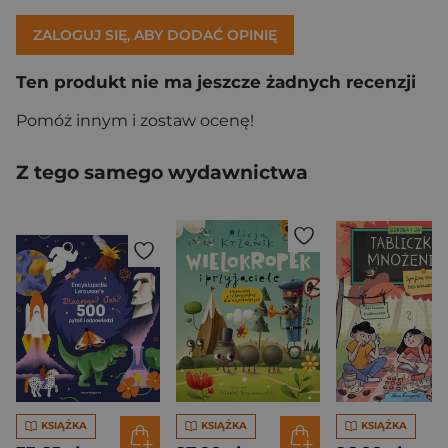
ZALOGUJ SIĘ, ABY DODAĆ OPINIĘ
Ten produkt nie ma jeszcze żadnych recenzji
Pomóż innym i zostaw ocenę!
Z tego samego wydawnictwa
KSIĄŻKA
KSIĄŻKA
KSIĄŻKA