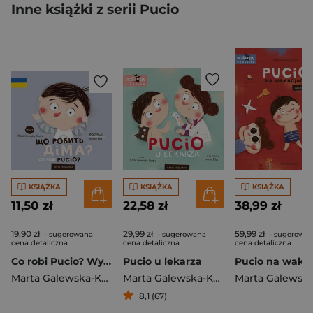
Inne książki z serii Pucio
KSIĄŻKA
KSIĄŻKA
KSIĄŻKA
11,50 zł
22,58 zł
38,99 zł
19,90 zł
29,99 zł
59,99 zł
- sugerowana
- sugerowana
- sugerowa
cena detaliczna
cena detaliczna
cena detaliczna
Co robi Pucio? Wydanie polsko-ukraińskie Що робить Діма?
Pucio u lekarza
Marta Galewska-Kustra
Marta Galewska-Kustra
8,1 (67)