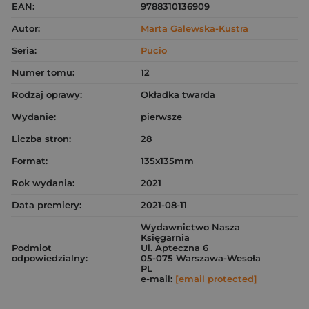
EAN:
9788310136909
Autor:
Marta Galewska-Kustra
Seria:
Pucio
Numer tomu:
12
Rodzaj oprawy:
Okładka twarda
Wydanie:
pierwsze
Liczba stron:
28
Format:
135x135mm
Rok wydania:
2021
Data premiery:
2021-08-11
Wydawnictwo Nasza
Księgarnia
Podmiot
Ul. Apteczna 6
odpowiedzialny:
05-075 Warszawa-Wesoła
PL
e-mail:
[email protected]