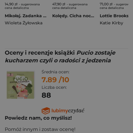
14,90 zł
47,90 zł
71,00 zł
- sugerowana
- sugerowana
- sugerowan
cena detaliczna
cena detaliczna
cena detaliczna
Mikołaj. Zadanka & rzepiki
Kolędy. Cicha noc. Śpiewamy i słuchamy
Wioleta Żyłowska
Katie Kirby
Oceny i recenzje książki
Pucio zostaje
kucharzem czyli o radości z jedzenia
Średnia ocen:
7.89
/10
Liczba ocen:
88
Powiedz nam, co myślisz!
Pomóż innym i zostaw ocenę!