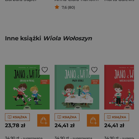
7,6 (80)
Inne książki
Wiola Wołoszyn
KSIĄŻKA
KSIĄŻKA
KSIĄŻKA
23,78 zł
24,41 zł
24,41 zł
34,90 zł
34,90 zł
34,90 zł
- sugerowana
- sugerowana
- sugerowa