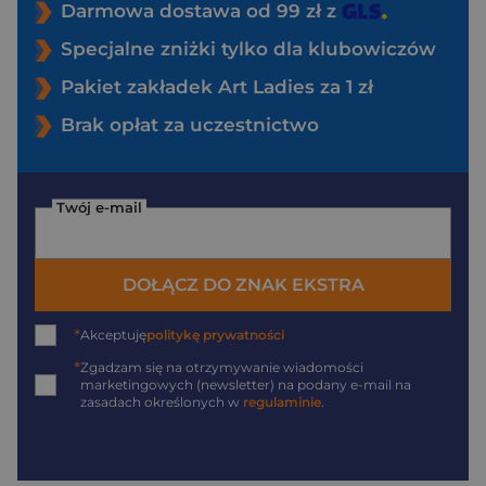
Darmowa dostawa od 99 zł z
Specjalne zniżki tylko dla klubowiczów
Pakiet zakładek Art Ladies za 1 zł
Brak opłat za uczestnictwo
Twój e-mail
DOŁĄCZ DO ZNAK EKSTRA
*
Akceptuję
politykę prywatności
*
Zgadzam się na otrzymywanie wiadomości
marketingowych (newsletter) na podany
e-mail
na
zasadach określonych w
regulaminie
.