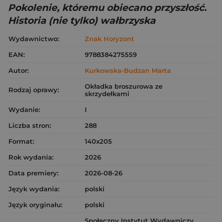
Pokolenie, któremu obiecano przyszłość.
Historia (nie tylko) wałbrzyska
Wydawnictwo:
Znak Horyzont
EAN:
9788384275559
Autor:
Kurkowska-Budzan Marta
Okładka broszurowa ze
Rodzaj oprawy:
skrzydełkami
Wydanie:
I
Liczba stron:
288
Format:
140x205
Rok wydania:
2026
Data premiery:
2026-08-26
Język wydania:
polski
Język oryginału:
polski
Społeczny Instytut Wydawniczy