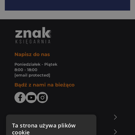
Napisz do nas
Poniedziałek - Piątek
8:00 - 18:00
[email protected]
Bądź z nami na bieżąco
O Księgarni Znak
Ta strona używa plików
cookie
Zakupy u nas