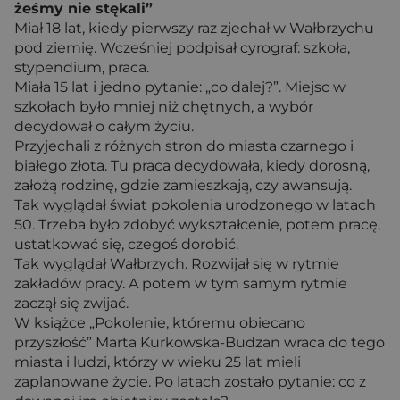
żeśmy nie stękali”
Miał 18 lat, kiedy pierwszy raz zjechał w Wałbrzychu
pod ziemię. Wcześniej podpisał cyrograf: szkoła,
stypendium, praca.
Miała 15 lat i jedno pytanie: „co dalej?”. Miejsc w
szkołach było mniej niż chętnych, a wybór
decydował o całym życiu.
Przyjechali z różnych stron do miasta czarnego i
białego złota. Tu praca decydowała, kiedy dorosną,
założą rodzinę, gdzie zamieszkają, czy awansują.
Tak wyglądał świat pokolenia urodzonego w latach
50. Trzeba było zdobyć wykształcenie, potem pracę,
ustatkować się, czegoś dorobić.
Tak wyglądał Wałbrzych. Rozwijał się w rytmie
zakładów pracy. A potem w tym samym rytmie
zaczął się zwijać.
W książce „Pokolenie, któremu obiecano
przyszłość” Marta Kurkowska-Budzan wraca do tego
miasta i ludzi, którzy w wieku 25 lat mieli
zaplanowane życie. Po latach zostało pytanie: co z