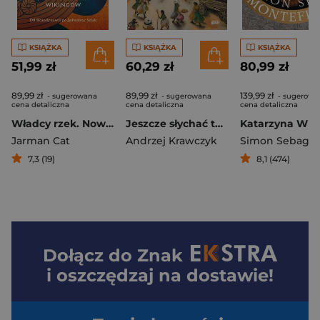
KSIĄŻKA
KSIĄŻKA
KSIĄŻKA
51,99 zł
60,29 zł
80,99 zł
89,99 zł
89,99 zł
139,99 zł
- sugerowana
- sugerowana
- sugerowa
cena detaliczna
cena detaliczna
cena detaliczna
Władcy rzek. Nowa historia wikingów
Jeszcze słychać tę muzykę. Biłgoraj – sztetl utracony - książka z autografem
Jarman Cat
Andrzej Krawczyk
7,3 (19)
8,1 (474)
Dołącz do
Znak
i oszczędzaj na dostawie!