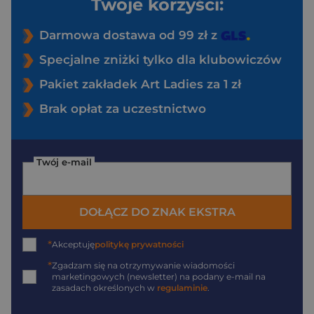
Twoje korzyści:
Darmowa dostawa od 99 zł z
Specjalne zniżki tylko dla klubowiczów
Pakiet zakładek Art Ladies za 1 zł
Brak opłat za uczestnictwo
Twój e-mail
DOŁĄCZ DO ZNAK EKSTRA
*
Akceptuję
politykę prywatności
*
Zgadzam się na otrzymywanie wiadomości
marketingowych (newsletter) na podany
e-mail
na
zasadach określonych w
regulaminie
.