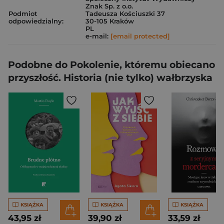
Znak Sp. z o.o.
Podmiot
Tadeusza Kościuszki 37
odpowiedzialny:
30-105 Kraków
PL
e-mail:
[email protected]
Podobne do Pokolenie, któremu obiecano
przyszłość. Historia (nie tylko) wałbrzyska
KSIĄŻKA
KSIĄŻKA
KSIĄŻKA
43,95 zł
39,90 zł
33,59 zł