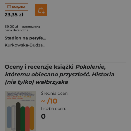
KSIĄŻKA
23,35 zł
39,00 zł
- sugerowana
cena detaliczna
Stadion na peryferiach
Kurkowska-Budzan Marta
,
Stasiak Marcin
Oceny i recenzje książki
Pokolenie,
któremu obiecano przyszłość. Historia
(nie tylko) wałbrzyska
Średnia ocen:
~
/10
Liczba ocen:
0