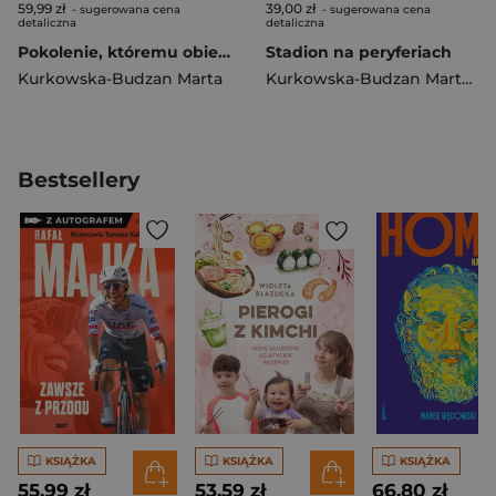
59,99 zł
39,00 zł
- sugerowana cena
- sugerowana cena
detaliczna
detaliczna
Pokolenie, któremu obiecano przyszłość. Historia (nie tylko) wałbrzyska
Stadion na peryferiach
Kurkowska-Budzan Marta
Kurkowska-Budzan Marta
,
St
Bestsellery
KSIĄŻKA
KSIĄŻKA
KSIĄŻKA
55,99 zł
53,59 zł
66,80 zł