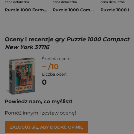
cena detaliczna
cena detaliczna
cena detaliczna
Puzzle 1000 Formula 1 McLaren F1 World Constructors Champions F1-1005259
Puzzle 1000 Compact Hello Kitty 37118
Oceny i recenzje gry
Puzzle 1000 Compact
New York 37116
Średnia ocen:
~
/10
Liczba ocen:
0
Powiedz nam, co myślisz!
Pomóż innym i zostaw ocenę!
ZALOGUJ SIĘ, ABY DODAĆ OPINIĘ