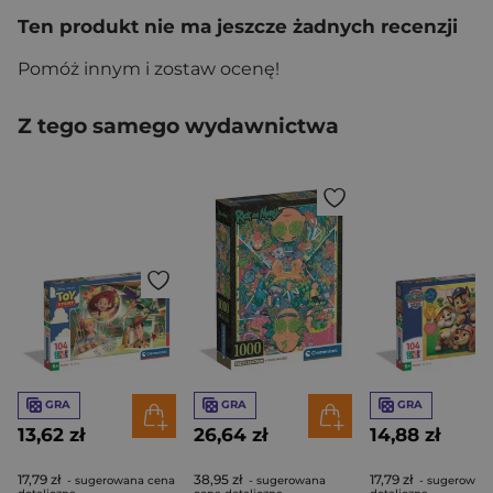
Ten produkt nie ma jeszcze żadnych recenzji
Pomóż innym i zostaw ocenę!
Z tego samego wydawnictwa
GRA
GRA
GRA
13,62 zł
26,64 zł
14,88 zł
17,79 zł
38,95 zł
17,79 zł
- sugerowana cena
- sugerowana
- sugerowan