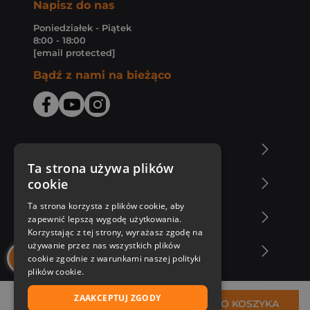
Napisz do nas
Poniedziałek - Piątek
8:00 - 18:00
[email protected]
Bądź z nami na bieżąco
O Księgarni Znak
Ta strona używa plików
cookie
Zakupy u nas
Ta strona korzysta z plików cookie, aby
Nasza oferta
zapewnić lepszą wygodę użytkowania.
Korzystając z tej strony, wyrażasz zgodę na
używanie przez nas wszystkich plików
Nasi autorzy
cookie zgodnie z warunkami naszej polityki
plików cookie.
ZAAKCEPTUJ ZGODY
22,22 zł
DO KOSZYKA