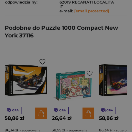
odpowiedzialny:
62019 RECANATI LOCALITA
IT
e-mail:
[email protected]
Podobne do Puzzle 1000 Compact New
York 37116
GRA
GRA
GRA
58,86 zł
26,64 zł
58,86 zł
86,34 zł
38,95 zł
86,34 zł
- sugerowana
- sugerowana
- sugerowa