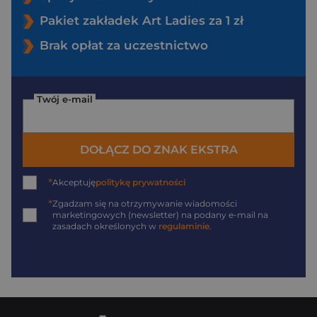
Pakiet zakładek Art Ladies za 1 zł
Brak opłat za uczestnictwo
Twój e-mail
DOŁĄCZ DO ZNAK EKSTRA
*
Akceptuję
politykę prywatności
*
Zgadzam się na otrzymywanie wiadomości
marketingowych (newsletter) na podany
e-mail
na
zasadach określonych w
regulaminie
.