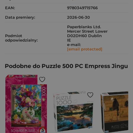
EAN:
9780349715766
Data premiery:
2026-06-30
Paperblanks Ltd.
Mercer Street Lower
Podmiot
D02DH60 Dublin
odpowiedzialny:
IE
e-mail:
[email protected]
Podobne do Puzzle 500 PC Empress Jingu