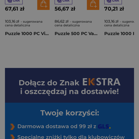
GRA
GRA
GRA
67,61 zł
56,67 zł
70,21 zł
103,16 zł
86,62 zł
103,16 zł
- sugerowana
- sugerowana
- sugerowa
cena detaliczna
cena detaliczna
cena detaliczna
Puzzle 1000 PC Viennese Fruit Vox Botanica
Puzzle 500 PC Van Gogh’s Still Life
Dołącz do
Znak
i oszczędzaj na dostawie!
Twoje korzyści:
Darmowa dostawa od 99 zł z
Specjalne zniżki tylko dla klubowiczów