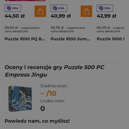
GRA
GRA
GRA
44,50 zł
40,99 zł
42,99 zł
59,00 zł
56,78 zł
60,09 zł
- sugerowana
- sugerowana
- sugerowa
cena detaliczna
cena detaliczna
cena detaliczna
Puzzle 1000 PQ Bukiet kwiatów 114005
Puzzle 1000 Summer Night in Finland 56684
Oceny i recenzje gry
Puzzle 500 PC
Empress Jingu
Średnia ocen:
~
/10
Liczba ocen:
0
Powiedz nam, co myślisz!