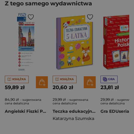
Z tego samego wydawnictwa
KSIĄŻKA
KSIĄŻKA
GRA
59,89 zł
20,60 zł
23,81 zł
84,90 zł
29,99 zł
29,99 zł
- sugerowana
- sugerowana
- sugerowa
cena detaliczna
cena detaliczna
cena detaliczna
Angielski Fiszki PLUS 1000 najważniejszych słów
Teczka edukacyjna 5-latka. Kapitan Nauka
Katarzyna Szumska