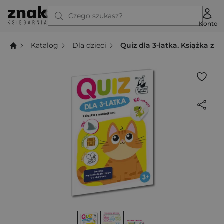
Czego szukasz?
Konto
Katalog
Dla dzieci
Quiz dla 3-latka. Książka z 