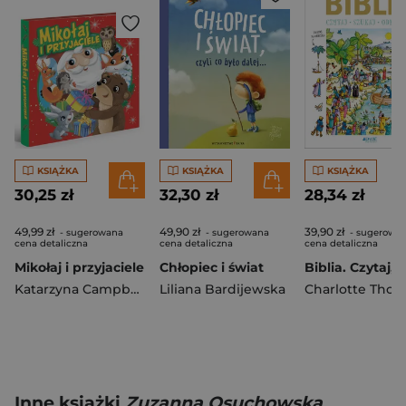
KSIĄŻKA
KSIĄŻKA
KSIĄŻKA
30,25 zł
32,30 zł
28,34 zł
49,99 zł
49,90 zł
39,90 zł
- sugerowana
- sugerowana
- sugerowa
cena detaliczna
cena detaliczna
cena detaliczna
Mikołaj i przyjaciele
Chłopiec i świat
Katarzyna Campbell
Liliana Bardijewska
Charlotte Thor
Inne książki
Zuzanna Osuchowska