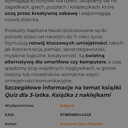
wymagającej rozrywki dla dzieci. Skupiamy się na
zagadkach, grach, puzzlach i książeczkach, które
uczą przez kreatywną zabawę
i wspomagają
rozwój dziecka.
Produkty Kapitana Nauki dostosowane są do
potrzeb dzieci od narodzin do 11. roku życia.
Stymulują
rozwój kluczowych umiejętności
, takich
jak koncentracja, pamięć, spostrzegawczość,
myślenie logiczne, kreatywność. Są
świetną
alternatywą dla smartfona czy komputera
, a czas
spędzony przy wspólnych rozgrywkach, w gronie
rodziny lub rówieśników wzmacnia więzi i
umiejętności komunikacyjne.
Szczegółowe informacje na temat książki
Quiz dla 3-latka. Książka z naklejkami
Wydawnictwo:
Edgard
EAN:
9788368044348
Autor:
Zuzanna Osuchowska