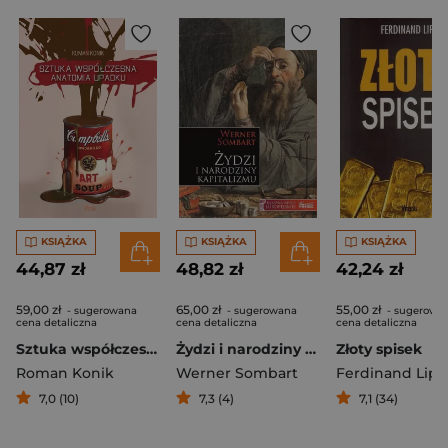
KSIĄŻKA
KSIĄŻKA
KSIĄŻKA
44,87 zł
48,82 zł
42,24 zł
59,00 zł
65,00 zł
55,00 zł
- sugerowana
- sugerowana
- sugerowa
cena detaliczna
cena detaliczna
cena detaliczna
Sztuka współczesna Anatomia upadku
Żydzi i narodziny kapitalizmu
Złoty spisek
Roman Konik
Werner Sombart
Ferdinand Lips
7,0 (10)
7,3 (4)
7,1 (34)