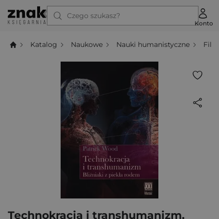
Czego szukasz?
Konto
Katalog
Naukowe
Nauki humanistyczne
Filo
Technokracja i transhumanizm.