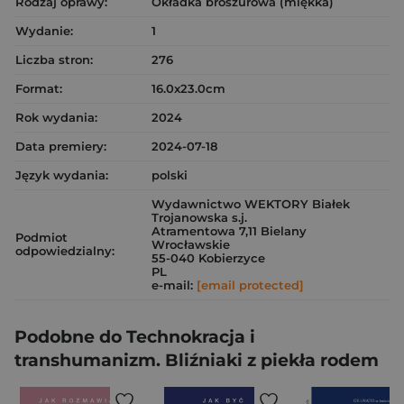
Rodzaj oprawy:
Okładka broszurowa (miękka)
Wydanie:
1
Liczba stron:
276
Format:
16.0x23.0cm
Rok wydania:
2024
Data premiery:
2024-07-18
Język wydania:
polski
Wydawnictwo WEKTORY Białek
Trojanowska s.j.
Atramentowa 7,11 Bielany
Podmiot
Wrocławskie
odpowiedzialny:
55-040 Kobierzyce
PL
e-mail:
[email protected]
Podobne do Technokracja i
transhumanizm. Bliźniaki z piekła rodem