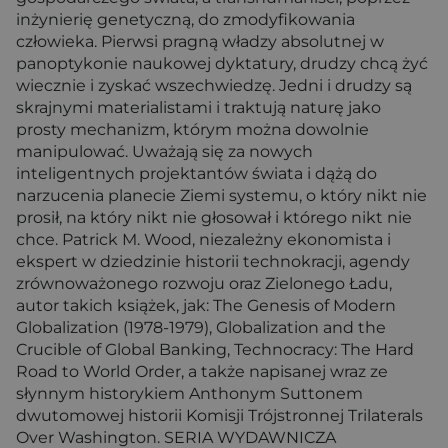
inżynierię genetyczną, do zmodyfikowania
człowieka. Pierwsi pragną władzy absolutnej w
panoptykonie naukowej dyktatury, drudzy chcą żyć
wiecznie i zyskać wszechwiedzę. Jedni i drudzy są
skrajnymi materialistami i traktują naturę jako
prosty mechanizm, którym można dowolnie
manipulować. Uważają się za nowych
inteligentnych projektantów świata i dążą do
narzucenia planecie Ziemi systemu, o który nikt nie
prosił, na który nikt nie głosował i którego nikt nie
chce. Patrick M. Wood, niezależny ekonomista i
ekspert w dziedzinie historii technokracji, agendy
zrównoważonego rozwoju oraz Zielonego Ładu,
autor takich książek, jak: The Genesis of Modern
Globalization (1978-1979), Globalization and the
Crucible of Global Banking, Technocracy: The Hard
Road to World Order, a także napisanej wraz ze
słynnym historykiem Anthonym Suttonem
dwutomowej historii Komisji Trójstronnej Trilaterals
Over Washington. SERIA WYDAWNICZA