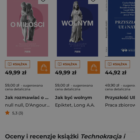
KSIĄŻKA
KSIĄŻKA
KSIĄŻKA
49,99 zł
49,99 zł
44,92 zł
59,00 zł
59,00 zł
49,90 zł
- sugerowana
- sugerowana
- sugerowa
cena detaliczna
cena detaliczna
cena detaliczna
Jak rozmawiać o miłości Antyczny przewodnik dla współczesnych kochanków
Jak być wolnym
null null
,
D'Angour Armand
Epiktet
,
Long A.A.
Praca zbiorowa
5,3 (3)
Oceny i recenzje książki
Technokracja i