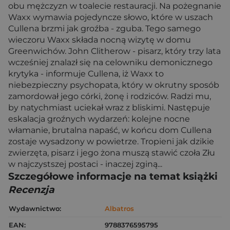
obu mężczyzn w toalecie restauracji. Na pożegnanie
Waxx wymawia pojedyncze słowo, które w uszach
Cullena brzmi jak groźba - zguba. Tego samego
wieczoru Waxx składa nocną wizytę w domu
Greenwichów. John Clitherow - pisarz, który trzy lata
wcześniej znalazł się na celowniku demonicznego
krytyka - informuje Cullena, iż Waxx to
niebezpieczny psychopata, który w okrutny sposób
zamordował jego córki, żonę i rodziców. Radzi mu,
by natychmiast uciekał wraz z bliskimi. Następuje
eskalacja groźnych wydarzeń: kolejne nocne
włamanie, brutalna napaść, w końcu dom Cullena
zostaje wysadzony w powietrze. Tropieni jak dzikie
zwierzęta, pisarz i jego żona muszą stawić czoła Złu
w najczystszej postaci - inaczej zginą...
Szczegółowe informacje na temat książki
Recenzja
Wydawnictwo:
Albatros
EAN:
9788376595795