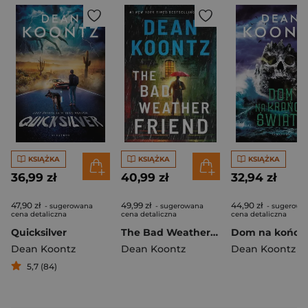
KSIĄŻKA
KSIĄŻKA
KSIĄŻKA
36,99 zł
40,99 zł
32,94 zł
47,90 zł
49,99 zł
44,90 zł
- sugerowana
- sugerowana
- sugerowa
cena detaliczna
cena detaliczna
cena detaliczna
Quicksilver
The Bad Weather Friend wer. angielska
Dean Koontz
Dean Koontz
Dean Koontz
5,7 (84)