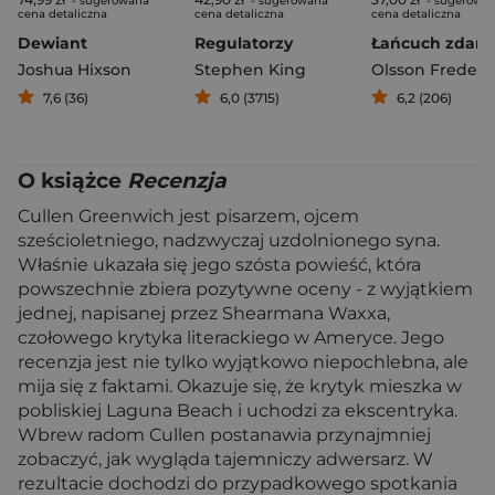
- sugerowana
- sugerowana
- sugerowa
cena detaliczna
cena detaliczna
cena detaliczna
Dewiant
Regulatorzy
Łańcuch zdarz
Joshua Hixson
Stephen King
Olsson Frederik
7,6 (36)
6,0 (3715)
6,2 (206)
O książce
Recenzja
Cullen Greenwich jest pisarzem, ojcem
sześcioletniego, nadzwyczaj uzdolnionego syna.
Właśnie ukazała się jego szósta powieść, która
powszechnie zbiera pozytywne oceny - z wyjątkiem
jednej, napisanej przez Shearmana Waxxa,
czołowego krytyka literackiego w Ameryce. Jego
recenzja jest nie tylko wyjątkowo niepochlebna, ale
mija się z faktami. Okazuje się, że krytyk mieszka w
pobliskiej Laguna Beach i uchodzi za ekscentryka.
Wbrew radom Cullen postanawia przynajmniej
zobaczyć, jak wygląda tajemniczy adwersarz. W
rezultacie dochodzi do przypadkowego spotkania