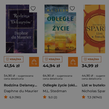
KSIĄŻKA
KSIĄŻKA
KSIĄŻKA
41,54 zł
44,94 zł
34,99 zł
54,90 zł
64,90 zł
44,90 zł
- sugerowana
- sugerowana
- sugerowa
cena detaliczna
cena detaliczna
cena detaliczna
Rodzina Delaneyów
Odległe życie (okładka twarda)
List w butelce
Daphne du Maurier
M.L. Stedman
Nicholas Spark
6,9 (190)
9,0 (2)
7,3 (16740)