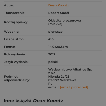
Autor:
Dean Koontz
Tłumaczenie:
Robert Sudół
Okładka broszurowa
Rodzaj oprawy:
(miękka)
Wydanie:
pierwsze
Liczba stron:
416
Format:
14.0x20.5cm
Rok wydania:
2012
Język wydania:
polski
Wydawnictwo Albatros Sp.
z o.o
Podmiot
Hlonda 2a/25
odpowiedzialny:
02-972 Warszawa
PL
e-mail:
[email protected]
Inne książki
Dean Koontz