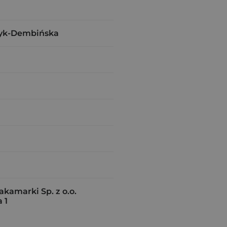
żyk-Dembińska
amarki Sp. z o.o.
 1