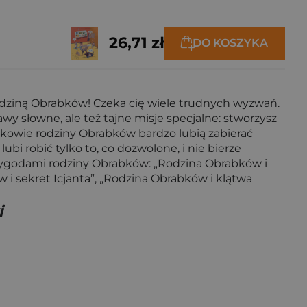
26,71 zł
DO KOSZYKA
 rodziną Obrabków! Czeka cię wiele trudnych wyzwań.
awy słowne, ale też tajne misje specjalne: stworzysz
onkowie rodziny Obrabków bardzo lubią zabierać
ubi robić tylko to, co dozwolone, i nie bierze
 przygodami rodziny Obrabków: „Rodzina Obrabków i
 i sekret Icjanta”, „Rodzina Obrabków i klątwa
i