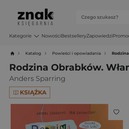
Kategorie
Nowości
Bestsellery
Zapowiedzi
Promo
Katalog
Powieści i opowiadania
Rodzina
Rodzina Obrabków. Wła
Anders Sparring
KSIĄŻKA