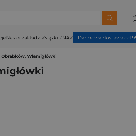
cje
Nasze zakładki
Książki ZNAK
Darmowa dostawa od 99
 Obrabków. Włamigłówki
migłówki