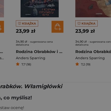
KSIĄŻKA
KSIĄŻKA
23,99 zł
23,99 zł
34,90 zł
34,90 zł
- sugerowana cena
- sugerowana cen
detaliczna
detaliczna
dzina Obrabków i dama w boa
Rodzina Obrabków i klątwa gipsowego kota
er
Anders Sparring
Anders Sparring
7,7 (18)
7,2 (19)
rabków. Włamigłówki
 co myślisz!
ostaw ocenę!