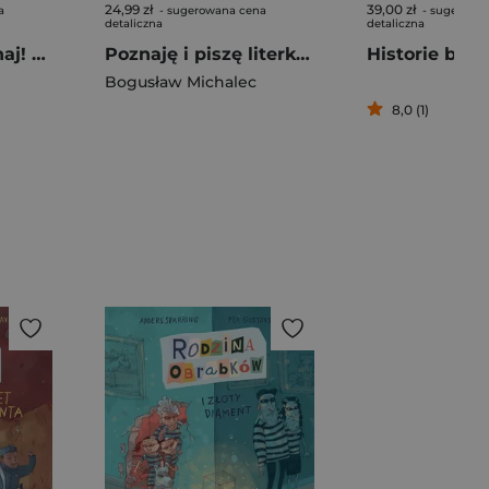
24,99 zł
39,00 zł
a
- sugerowana cena
- sugerowa
detaliczna
detaliczna
Naciśnij i posłuchaj! Bajka dźwiękowa. Pinokio
Poznaję i piszę literki. Książka z rowkami. Znikający atrament. Wzory 3D, Zabawy grafomotoryczne, Terapia ręki
Historie bibli
Bogusław Michalec
8,0 (1)