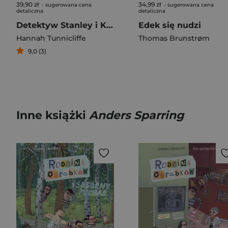
39,90 zł
34,99 zł
- sugerowana cena
- sugerowana cena
detaliczna
detaliczna
Detektyw Stanley i Królowa Kamuflażu
Edek się nudzi
Hannah Tunnicliffe
Thomas Brunstrøm
9,0 (3)
Inne książki
Anders Sparring