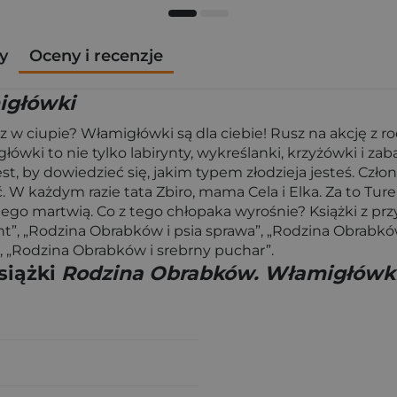
y
Oceny i recenzje
igłówki
sz w ciupie? Włamigłówki są dla ciebie! Rusz na akcję z
łówki to nie tylko labirynty, wykreślanki, krzyżówki i zab
st, by dowiedzieć się, jakim typem złodzieja jesteś. Czł
 W każdym razie tata Zbiro, mama Cela i Elka. Za to Ture l
o niego martwią. Co z tego chłopaka wyrośnie? Książki z
t”, „Rodzina Obrabków i psia sprawa”, „Rodzina Obrabków
 „Rodzina Obrabków i srebrny puchar”.
siążki
Rodzina Obrabków. Włamigłówk