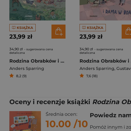
KSIĄŻKA
KSIĄŻKA
23,99 zł
23,99 zł
34,90 zł
34,90 zł
- sugerowana cena
- sugerowana cena
detaliczna
detaliczna
Rodzina Obrabków i srebrny puchar
Ro
Anders Sparring
Anders Sparring
,
Gustavsson P
8,2 (9)
7,6 (18)
Oceny i recenzje książki
Rodzina Ob
Średnia ocen:
Powiedz nam,
10.00
/10
Pomóż innym i z