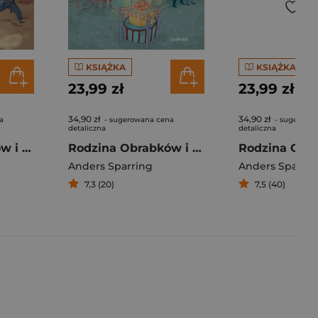
KSIĄŻKA
KSIĄŻKA
23,99 zł
23,99 zł
34,90 zł
34,90 zł
a
- sugerowana cena
- sugerowa
detaliczna
detaliczna
Rodzina Obrabków i sekret Icjanta
Rodzina Obrabków i złoty diament
Anders Sparring
Anders Sparrin
7,3 (20)
7,5 (40)