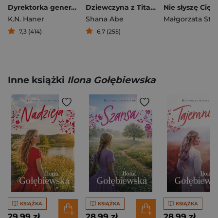
Dyrektorka generalna
Dziewczyna z Titanica
K.N. Haner
Shana Abe
Małgorzata Sta
7,3 (414)
6,7 (255)
Inne książki
Ilona Gołębiewska
KSIĄŻKA
KSIĄŻKA
KSIĄŻKA
29,99 zł
28,99 zł
28,99 zł