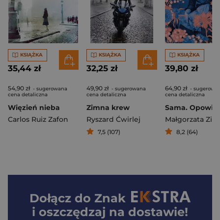
KSIĄŻKA
KSIĄŻKA
KSIĄŻKA
35,44 zł
32,25 zł
39,80 zł
54,90 zł
49,90 zł
64,90 zł
- sugerowana
- sugerowana
- sugerowa
cena detaliczna
cena detaliczna
cena detaliczna
Więzień nieba
Zimna krew
Carlos Ruiz Zafon
Ryszard Ćwirlej
7,5 (107)
8,2 (64)
Dołącz do
Znak
i oszczędzaj na dostawie!