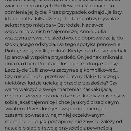
wraca do rodzinnych Budlewic na Mazurach. To
odmienia jej życie. Przez przypadek odnajduje listy,
które matka kilkadziesiąt lat temu otrzymywała z
sekretnego miejsca w Ostródzie. Nadawca
wspomina w nich o tajemniczej Annie. Julia
wszczyna prywatne śledztwo, co doprowadza ją do
szokującego odkrycia. Do tego spotyka ponownie
Piotra, swoją wielką miłość. Kiedyś bardzo się kochali
i planowali wspólną przyszłość. On jednak zniknął z
dnia na dzień. Po latach los daje im drugą szansę.
Lecz życie Julii znowu zaczyna się komplikować…
Czy miłość może przetrwać lata rozłąki? Dlaczego
niektórzy ludzie uciekają przed przeszłością? Czy
warto walczyć o swoje marzenia? Zaskakująca,
mocna i szczera historia o tym, że każdy z nas nosi w
sobie jakąś tajemnicę i chce ją ukryć przed całym
światem. Przeszłość jest wspomnieniem, ale
czasami powraca w najmniej oczekiwanym
momencie. To, jak postąpimy, nie zawsze zależy od
nas, ale o siebie i swoją przyszłość z pewnością