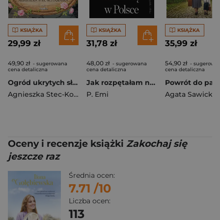
KSIĄŻKA
KSIĄŻKA
KSIĄŻKA
29,99 zł
31,78 zł
35,99 zł
49,90 zł
48,00 zł
54,90 zł
- sugerowana
- sugerowana
- sugerowa
cena detaliczna
cena detaliczna
cena detaliczna
Ogród ukrytych słów
Jak rozpętałam największą seksaferę w Polsce
Powrót do pał
Agnieszka Stec-Kotasińska
P. Emi
Agata Sawicka
Oceny i recenzje książki
Zakochaj się
jeszcze raz
Średnia ocen:
7.71
/10
Liczba ocen:
113