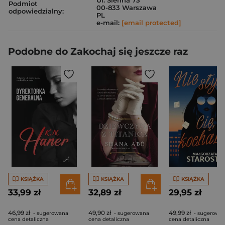
Ul. Sienna 73
Podmiot
00-833 Warszawa
odpowiedzialny:
PL
e-mail:
[email protected]
Podobne do Zakochaj się jeszcze raz
KSIĄŻKA
KSIĄŻKA
KSIĄŻKA
33,99 zł
32,89 zł
29,95 zł
46,99 zł
49,90 zł
49,99 zł
- sugerowana
- sugerowana
- sugerowa
cena detaliczna
cena detaliczna
cena detaliczna