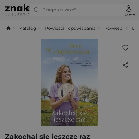
Czego szukasz?
Konto
Katalog
Powieści i opowiadania
Powieści
Li
Zakochaj się jeszcze raz