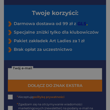
Twoje korzyści:
Darmowa dostawa od 99 zł z
Specjalne zniżki tylko dla klubowiczów
Pakiet zakładek Art Ladies za 1 zł
Brak opłat za uczestnictwo
Twój e-mail
DOŁĄCZ DO ZNAK EKSTRA
*
Akceptuję
politykę prywatności
*
Zgadzam się na otrzymywanie wiadomości
marketingowych (newsletter) na podany
e-mail
na