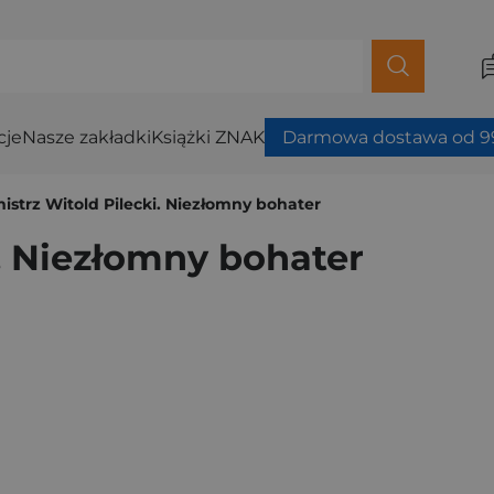
cje
Nasze zakładki
Książki ZNAK
Darmowa dostawa od 99
istrz Witold Pilecki. Niezłomny bohater
i. Niezłomny bohater