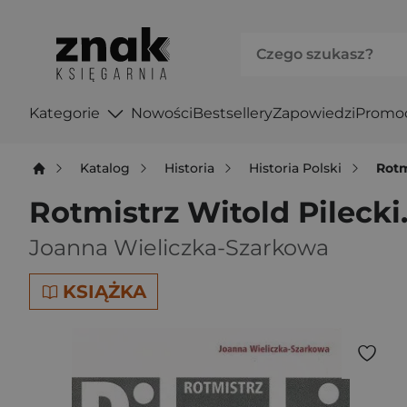
Kategorie
Nowości
Bestsellery
Zapowiedzi
Promo
Katalog
Historia
Historia Polski
Rotm
Rotmistrz Witold Pileck
Joanna Wieliczka-Szarkowa
KSIĄŻKA