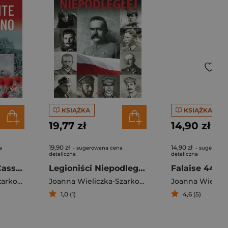
KSIĄŻKA
KSIĄŻKA
19,77 zł
14,90 zł
19,90 zł
14,90 zł
a
- sugerowana cena
- sugerowan
detaliczna
detaliczna
Drogi na Monte Cassino
Legioniści Niepodległej
Joanna Wieliczka-Szarkowa
Joanna Wieliczka-Szarkowa
1,0 (1)
4,6 (5)