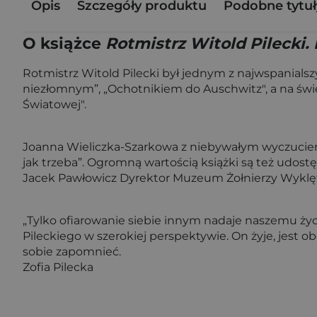
Opis
Szczegóły produktu
Podobne tytuł
O książce
Rotmistrz Witold Pilecki.
Rotmistrz Witold Pilecki był jednym z najwspanials
niezłomnym”, „Ochotnikiem do Auschwitz", a na świ
Światowej".
Joanna Wieliczka-Szarkowa z niebywałym wyczuciem, z
jak trzeba”. Ogromną wartością książki są też udostęp
Jacek Pawłowicz Dyrektor Muzeum Żołnierzy Wyklęt
„Tylko ofiarowanie siebie innym nadaje naszemu życiu
Pileckiego w szero­kiej perspektywie. On żyje, jest
sobie zapomnieć.
Zofia Pilecka