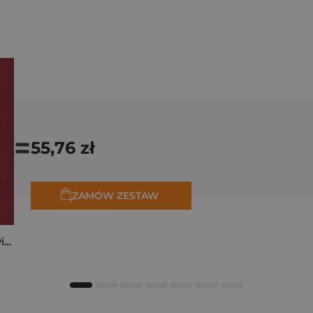
=
55,76 zł
ZAMÓW ZESTAW
Kryminalne dzieje Piastów. Mroczna historia dynastii