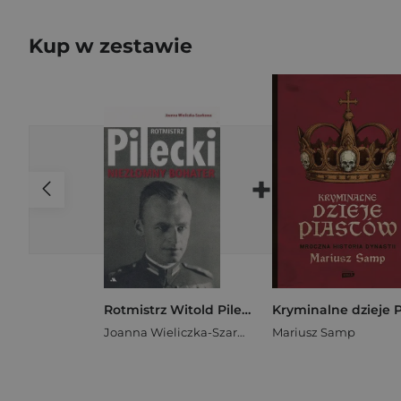
Kup w zestawie
+
Rotmistrz Witold Pilecki. Niezłomny bohater
Joanna Wieliczka-Szarkowa
Mariusz Samp