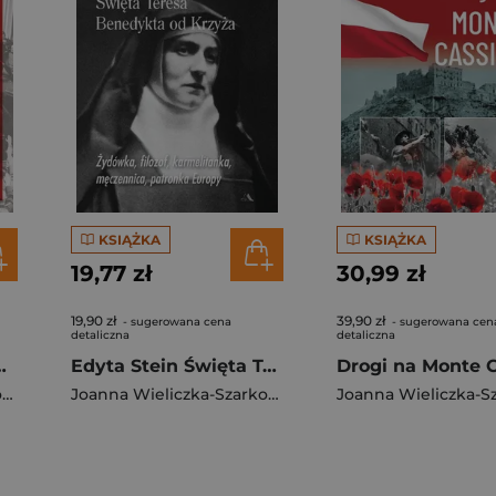
KSIĄŻKA
KSIĄŻKA
19,77 zł
30,99 zł
19,90 zł
39,90 zł
- sugerowana cena
- sugerowana cen
detaliczna
detaliczna
 i zmierzch szaleństwa
Edyta Stein Święta Teresa Benedykta od Krzyża Żydówka, filozof, karmelitanka, męczennica, patronka Europy
Joanna Wieliczka-Szarkowa
Joanna Wieliczka-Szarkowa