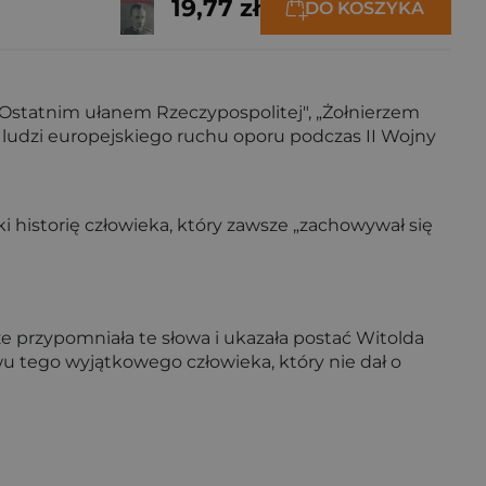
19,77 zł
DO KOSZYKA
 „Ostatnim ułanem Rzeczypospolitej", „Żołnierzem
 ludzi europejskiego ruchu oporu podczas II Wojny
 historię człowieka, który zawsze „zachowywał się
że przypo­mniała te słowa i ukazała postać Witolda
twu tego wyjątkowego człowieka, który nie dał o