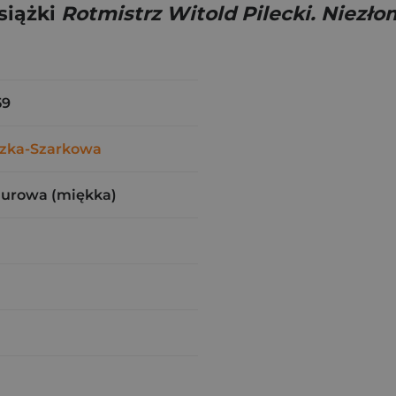
siążki
Rotmistrz Witold Pilecki. Niezł
59
czka-Szarkowa
zurowa (miękka)