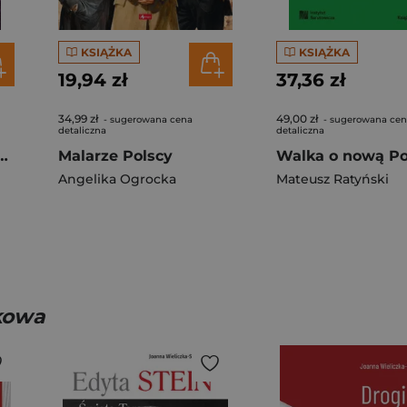
KSIĄŻKA
KSIĄŻKA
19,94 zł
37,36 zł
34,99 zł
49,00 zł
- sugerowana cena
- sugerowana ce
detaliczna
detaliczna
. O powstaniu styczniowym
Malarze Polscy
Angelika Ogrocka
Mateusz Ratyński
kowa