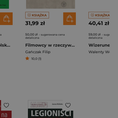
KSIĄŻKA
KSIĄŻKA
31,99 zł
40,41 zł
50,00 zł
59,00 zł
na
- sugerowana cena
- sugerowa
detaliczna
detaliczna
Walka o nową Polskę. Stanisław Miłkowski i jego agraryzm
Filmowcy w rzeczywistości politycznej Polski Ludowej
Gańczak Filip
Walenty Wolski
10,0 (1)