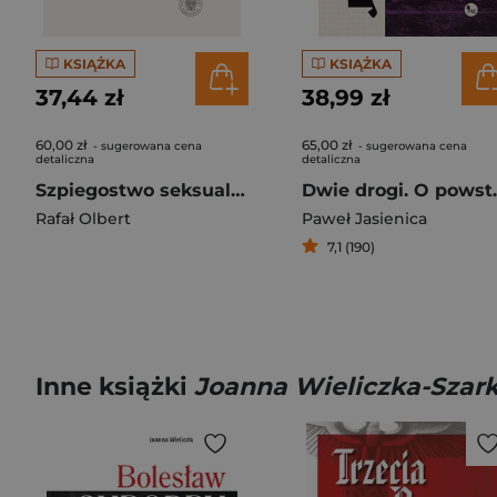
KSIĄŻKA
KSIĄŻKA
37,44 zł
38,99 zł
60,00 zł
65,00 zł
- sugerowana cena
- sugerowana cena
detaliczna
detaliczna
Szpiegostwo seksualne w PRL. Wykorzystywanie materiałów kompromitujących do prób werbunku dyplomatów zagranicznych przez SB
Dwie drogi
Rafał Olbert
Paweł Jasienica
7,1 (190)
Inne książki
Joanna Wieliczka-Szar