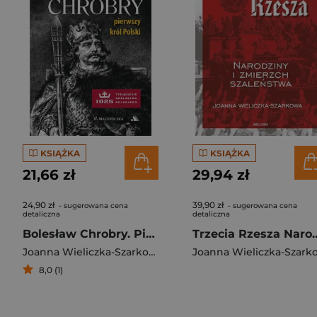
KSIĄŻKA
KSIĄŻKA
21,66 zł
29,94 zł
24,90 zł
39,90 zł
- sugerowana cena
- sugerowana cena
detaliczna
detaliczna
Bolesław Chrobry. Pierwszy król Polski
Trzecia Rzesza Narodziny
Joanna Wieliczka-Szarkowa
8,0 (1)