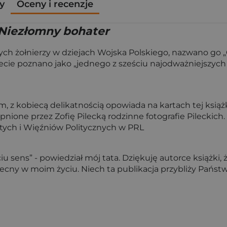
y
Oceny i recenzje
 Niezłomny bohater
zych żołnie­rzy w dziejach Wojska Polskiego, nazwano go
ecie poznano jako „jednego z sześciu najodważniejszych
 ko­biecą delikatnością opowiada na kartach tej książki
nione przez Zofię Pilecką ro­dzinne fotografie Pileckich.
ych i Więźniów Politycznych w PRL
 sens” - powiedział mój tata. Dziękuję autorce książki, 
 obecny w moim życiu. Niech ta publikacja przybliży Pańs