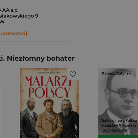
AA s.c.
łakowskiego 9
ÓW
 protected]
i. Niezłomny bohater